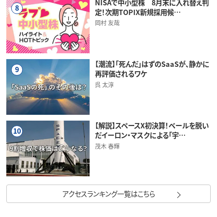
NISAで中小型株 8月末に入れ替え判
8
定！次期TOPIX新規採用候…
岡村 友哉
【潮流】「死んだ」はずのSaaSが、静かに
9
再評価されるワケ
呉 太淳
【解説】スペースX初決算！ベールを脱い
10
だイーロン・マスクによる「宇…
茂木 春輝
アクセスランキング一覧はこちら