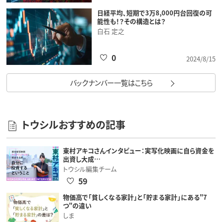
日経平均、短期で3万8,000円台回復の可
能性も！？その構造とは？
白石 定之
0
2024/8/15
バックナンバー一覧はこちら
トウシルおすすめの記事
東村アキコさんインタビュー：実写化映画に自ら資金を
出資し大成…
トウシル編集チーム
59
物価高で「貧しくなる家計」と「貯まる家計」にある"7
つ"の違い
しま