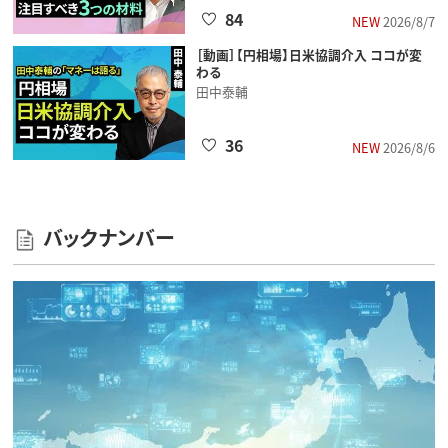
84
NEW
2026/8/7
［動画］【円相場】日米協調介入 ココが変
わる
田中泰輔
36
NEW
2026/8/6
バックナンバー