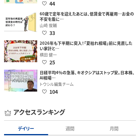
44
60歳で定年を迎えたあとは、低賃金で再雇用…お金の
不安を盾に…
山崎 俊輔
33
2026年も下半期に突入！「夏枯れ相場」前に見直した
い家計と…
横田 健一
25
日経平均4％の急落、キオクシアはストップ安。日本株、
AI相場…
トウシル編集チーム
104
アクセスランキング
デイリー
週間
月間