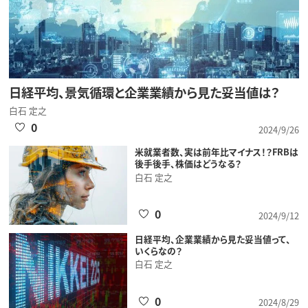
日経平均、景気循環と企業業績から見た妥当値は？
白石 定之
0
2024/9/26
米就業者数、実は前年比マイナス！？FRBは
後手後手、株価はどうなる？
白石 定之
0
2024/9/12
日経平均、企業業績から見た妥当値って、
いくらなの？
白石 定之
0
2024/8/29