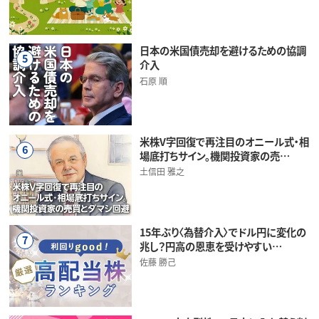
日本の米国債売却を避けるための協調
5
介入
石原 順
米株V字回復で再注目のオニール式・相
6
場底打ちサイン。機関投資家の売…
土信田 雅之
15年ぶり〈為替介入〉でドル円に変化の
7
兆し？円高の恩恵を受けやすい…
佐藤 勝己