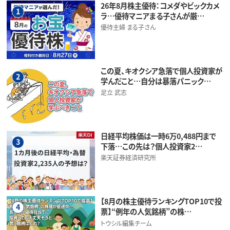
26年8月株主優待：コメダやビックカメ
1
ラ…優待マニアまる子さんが厳…
優待主婦 まる子さん
この夏、キオクシア急落で個人投資家が
2
学んだこと…自分は暴落パニック…
足立 武志
日経平均株価は一時6万0,488円まで
3
下落…この先は？個人投資家2…
楽天証券経済研究所
【8月の株主優待ランキングTOP10で投
4
票】“例年の人気銘柄”の株…
トウシル編集チーム