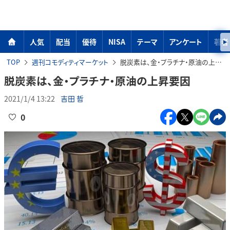
人気
配当
優待
NISA
テーマ
アンケート
著者
TOP
週刊コモディティマーケット
脱炭素は、金・プラチナ・原油の上昇要因
脱炭素は、金・プラチナ・原油の上昇要因
2021/1/4 13:22
吉田 哲
0