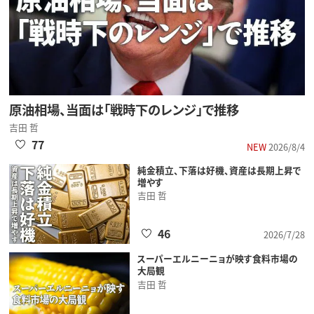
原油相場、当面は「戦時下のレンジ」で推移
吉田 哲
77
NEW
2026/8/4
純金積立、下落は好機、資産は長期上昇で
増やす
吉田 哲
46
2026/7/28
スーパーエルニーニョが映す食料市場の
大局観
吉田 哲