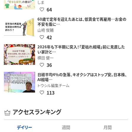
しま
64
60歳で定年を迎えたあとは、低賃金で再雇用…お金の
不安を盾に…
山崎 俊輔
42
2026年も下半期に突入！「夏枯れ相場」前に見直した
い家計と…
横田 健一
36
日経平均4％の急落、キオクシアはストップ安。日本株、
AI相場…
トウシル編集チーム
113
アクセスランキング
デイリー
週間
月間