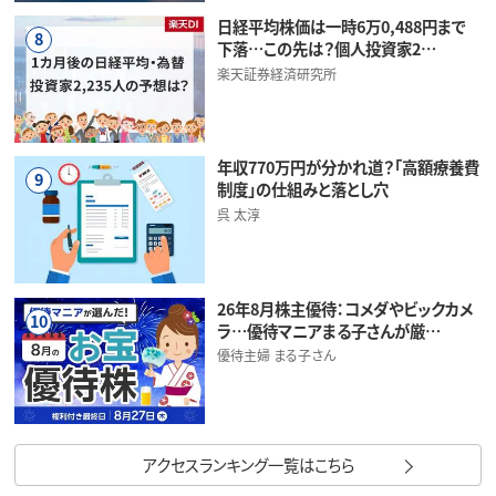
日経平均株価は一時6万0,488円まで
8
下落…この先は？個人投資家2…
楽天証券経済研究所
年収770万円が分かれ道？「高額療養費
9
制度」の仕組みと落とし穴
呉 太淳
26年8月株主優待：コメダやビックカメ
10
ラ…優待マニアまる子さんが厳…
優待主婦 まる子さん
アクセスランキング一覧はこちら