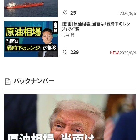
25
2026/8/6
［動画］原油相場、当面は「戦時下のレン
ジ」で推移
吉田 哲
239
NEW
2026/8/4
バックナンバー