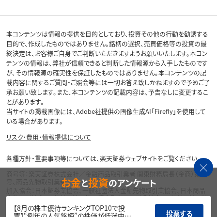
本コンテンツは情報の提供を目的としており、投資その他の行動を勧誘する
目的で、作成したものではありません。銘柄の選択、売買価格等の投資の最
終決定は、お客様ご自身でご判断いただきますようお願いいたします。本コン
テンツの情報は、弊社が信頼できると判断した情報源から入手したものです
が、その情報源の確実性を保証したものではありません。本コンテンツの記
載内容に関するご質問・ご照会等には一切お答え致しかねますので予めご了
承お願い致します。また、本コンテンツの記載内容は、予告なしに変更するこ
とがあります。
当サイトの掲載画像には、Adobe社提供の画像生成AI「Firefly」を使用して
いる場合があります。
リスク・費用・情報提供について
各種方針・重要事項等については、楽天証券ウェブサイトをご覧ください。
商号等：楽天証券株式会社／金融商品取引業者 関東財務局長（金商）第195
お金
投資
と
のアンケート
号、商品先物取引業者
加入協会：日本証券業協会、一般社団法人金融先物取引業協会、日本商品
先物取引協会、一般社団法人第二種金融商品取引業協会、一般社団法人資
産運用業協会
【8月の株主優待ランキングTOP10で投
投票する
票】“例年の人気銘柄”の株価が低迷中…