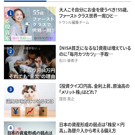
大人こそ自分にお金を使うべき！55歳、
1
ファーストクラス世界一周ひと…
トウシル編集チーム
【NISA貧乏になるな】資産は増えている
2
のに「毎月カツカツ」…手取…
石川 亜希子
【投資クイズ】円高、金利上昇、原油高の
3
「メリット株」はどれ？
窪田 真之
日本の資産形成の弱点は「株安×円
4
高」。為替介入から考える備え方