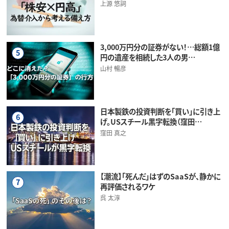
上源 悠詞
3,000万円分の証券がない！…総額1億
5
円の遺産を相続した3人の男…
山村 暢彦
日本製鉄の投資判断を「買い」に引き上
6
げ。USスチール黒字転換（窪田…
窪田 真之
【潮流】「死んだ」はずのSaaSが、静かに
7
再評価されるワケ
呉 太淳