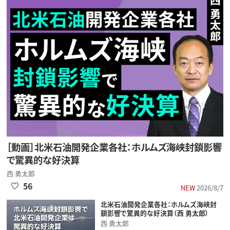
［動画］北米石油開発企業各社：ホルムズ海峡封鎖影響
で驚異的な好決算
西 勇太郎
56
NEW
2026/8/7
北米石油開発企業各社：ホルムズ海峡封
鎖影響で驚異的な好決算（西 勇太郎）
西 勇太郎