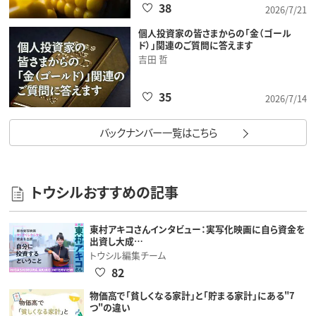
38
2026/7/21
個人投資家の皆さまからの「金（ゴール
ド）」関連のご質問に答えます
吉田 哲
35
2026/7/14
バックナンバー一覧はこちら
トウシルおすすめの記事
東村アキコさんインタビュー：実写化映画に自ら資金を
出資し大成…
トウシル編集チーム
82
物価高で「貧しくなる家計」と「貯まる家計」にある"7
つ"の違い