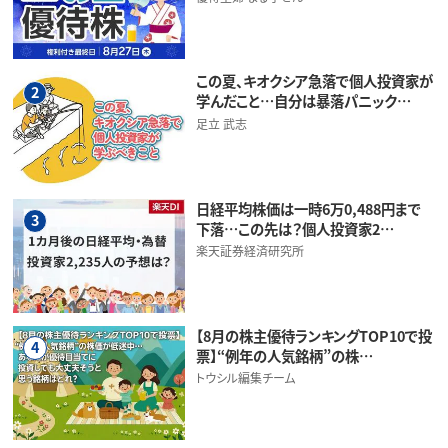
この夏、キオクシア急落で個人投資家が
2
学んだこと…自分は暴落パニック…
足立 武志
日経平均株価は一時6万0,488円まで
3
下落…この先は？個人投資家2…
楽天証券経済研究所
【8月の株主優待ランキングTOP10で投
4
票】“例年の人気銘柄”の株…
トウシル編集チーム