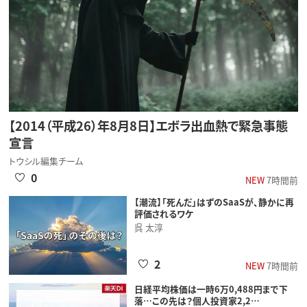
【2014（平成26）年8月8日】エボラ出血熱で緊急事態
宣言
トウシル編集チーム
0
NEW
7時間前
【潮流】「死んだ」はずのSaaSが、静かに再
評価されるワケ
呉 太淳
2
NEW
7時間前
日経平均株価は一時6万0,488円まで下
落…この先は？個人投資家2,2…