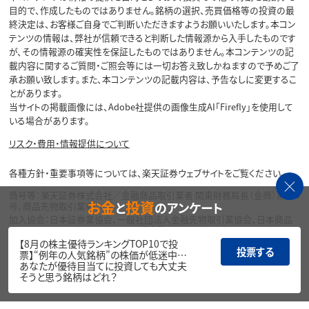
目的で、作成したものではありません。銘柄の選択、売買価格等の投資の最
終決定は、お客様ご自身でご判断いただきますようお願いいたします。本コン
テンツの情報は、弊社が信頼できると判断した情報源から入手したものです
が、その情報源の確実性を保証したものではありません。本コンテンツの記
載内容に関するご質問・ご照会等には一切お答え致しかねますので予めご了
承お願い致します。また、本コンテンツの記載内容は、予告なしに変更するこ
とがあります。
当サイトの掲載画像には、Adobe社提供の画像生成AI「Firefly」を使用して
いる場合があります。
リスク・費用・情報提供について
各種方針・重要事項等については、楽天証券ウェブサイトをご覧ください。
商号等：楽天証券株式会社／金融商品取引業者 関東財務局長（金商）第195
お金
投資
と
のアンケート
号、商品先物取引業者
加入協会：日本証券業協会、一般社団法人金融先物取引業協会、日本商品
先物取引協会、一般社団法人第二種金融商品取引業協会、一般社団法人資
産運用業協会
【8月の株主優待ランキングTOP10で投
投票する
票】“例年の人気銘柄”の株価が低迷中…
Copyright©
あなたが優待目当てに投資しても大丈夫
1999-2026 Rakuten Securities, Inc. All
そうと思う銘柄はどれ？
Rights Reserved.