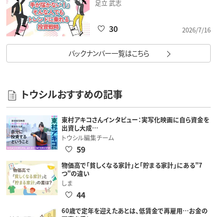
足立 武志
30
2026/7/16
バックナンバー一覧はこちら
トウシルおすすめの記事
東村アキコさんインタビュー：実写化映画に自ら資金を
出資し大成…
トウシル編集チーム
59
物価高で「貧しくなる家計」と「貯まる家計」にある"7
つ"の違い
しま
44
60歳で定年を迎えたあとは、低賃金で再雇用…お金の