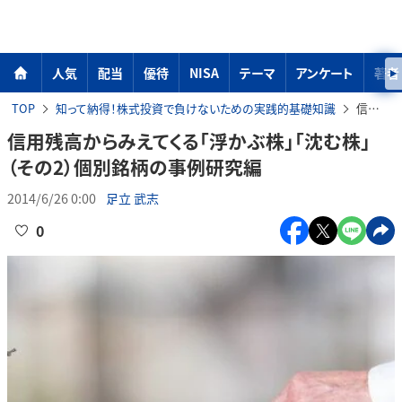
人気
配当
優待
NISA
テーマ
アンケート
著者
TOP
知って納得！株式投資で負けないための実践的基礎知識
信用残高からみえてくる「浮かぶ株」「沈む株」（その2）個別銘柄の事例研究編
信用残高からみえてくる「浮かぶ株」「沈む株」
（その2）個別銘柄の事例研究編
2014/6/26 0:00
足立 武志
0