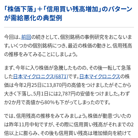
「株価下落」＋「信用買い残高増加」のパターン
が需給悪化の典型例
今回は、
前回
の続きとして、個別銘柄の事例研究をおこないま
す。いくつかの個別銘柄につき、最近の株価の動きと、信用残高
の推移をみてみることにしましょう。
まず、今年に入り株価が急騰したものの、その後一転して急落
した
日本マイクロニクス(6871)
です。
日本マイクロニクス
の株
価は今年2月25日に13,870円の高値をつけましたがそこから
大きく下落し、5月1日には2,787円の安値をつけました。わず
か2か月で高値から80％も下がってしまったのです。
では、信用残高の推移をみてみましょう。株価が動意づいたの
は昨年11月中旬ですが、その際に信用買い残高がそれまでの2
倍以上に膨らみ、その後も信用買い残高は増加傾向を続けて