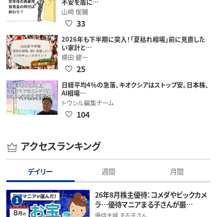
不安を盾に…
山崎 俊輔
33
2026年も下半期に突入！「夏枯れ相場」前に見直した
い家計と…
横田 健一
25
日経平均4％の急落、キオクシアはストップ安。日本株、
AI相場…
トウシル編集チーム
104
アクセスランキング
デイリー
週間
月間
26年8月株主優待：コメダやビックカメ
1
ラ…優待マニアまる子さんが厳…
優待主婦 まる子さん