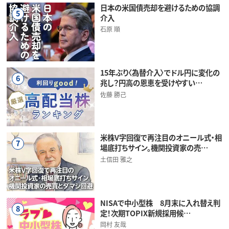
日本の米国債売却を避けるための協調
5
介入
石原 順
15年ぶり〈為替介入〉でドル円に変化の
6
兆し？円高の恩恵を受けやすい…
佐藤 勝己
米株V字回復で再注目のオニール式・相
7
場底打ちサイン。機関投資家の売…
土信田 雅之
NISAで中小型株 8月末に入れ替え判
8
定！次期TOPIX新規採用候…
岡村 友哉