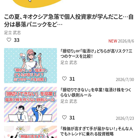
この夏、キオクシア急落で個人投資家が学んだこと…自
分は暴落パニックをど…
足立 武志
33
NEW
2026/8/6
「損切り」or「塩漬け」どちらが高リスク？三
つのケースを比較！
足立 武志
31
2026/7/30
「損切りできない」を卒業！塩漬け株をつく
らない鉄則ルール
足立 武志
31
2026/7/23
「株価が高すぎて手が届かない！」そんな人
でもトレンドに乗れる投資戦略