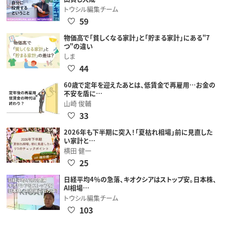
トウシル編集チーム
59
物価高で「貧しくなる家計」と「貯まる家計」にある"7
つ"の違い
しま
44
60歳で定年を迎えたあとは、低賃金で再雇用…お金の
不安を盾に…
山崎 俊輔
33
2026年も下半期に突入！「夏枯れ相場」前に見直した
い家計と…
横田 健一
25
日経平均4％の急落、キオクシアはストップ安。日本株、
AI相場…
トウシル編集チーム
103