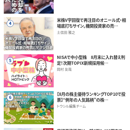
米株V字回復で再注目のオニール式・相
4
場底打ちサイン。機関投資家の売…
土信田 雅之
NISAで中小型株 8月末に入れ替え判
5
定！次期TOPIX新規採用候…
岡村 友哉
【8月の株主優待ランキングTOP10で投
6
票】“例年の人気銘柄”の株…
トウシル編集チーム