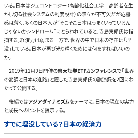
いる。日本はジェロントロジー（高齢化社会工学＝高齢者を生
かし切る社会システムの制度設計）の確立が不可欠だが危機
感は薄く、多くの日本人が“そこそこ日本はうまくいっているん
じゃないかシンドローム”にとらわれていると、寺島実郎氏は指
摘する。経済力は弱まる一方で、世界の中で日本の存在は「埋
没」している。日本が再び光り輝くためには何をすればいいの
か。
2019年11月9日開催の
楽天証券ETFカンファレンス
で「世界
の変調と日本の進路」と題した寺島実郎氏の講演録を2回にわ
たって公開する。
後編では
アジアダイナミズム
をテーマに、日本の現在の実力
と成長へのヒントを提示する。
すでに埋没している？日本の経済力