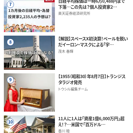
日経平均株価は一時6万0,488円まで
7
下落…この先は？個人投資家2…
楽天証券経済研究所
【解説】スペースX初決算！ベールを脱い
8
だイーロン・マスクによる「宇…
茂木 春輝
【1955（昭和30）年8月7日】トランジス
9
タラジオ発売
トウシル編集チーム
11人に1人は「資産1億6,000万円」超
10
え！？…米国で「百万ドル…
香川 睦