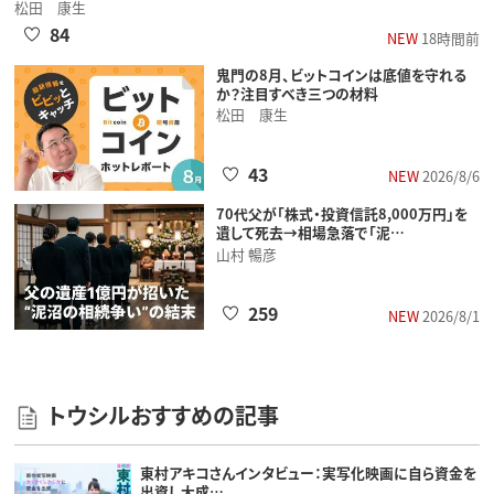
松田 康生
84
NEW
18時間前
鬼門の8月、ビットコインは底値を守れる
か？注目すべき三つの材料
松田 康生
43
NEW
2026/8/6
70代父が「株式・投資信託8,000万円」を
遺して死去→相場急落で「泥…
山村 暢彦
259
NEW
2026/8/1
トウシルおすすめの記事
東村アキコさんインタビュー：実写化映画に自ら資金を
出資し大成…