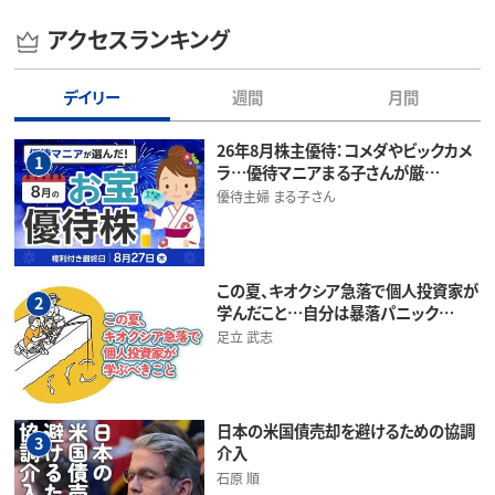
アクセスランキング
デイリー
週間
月間
26年8月株主優待：コメダやビックカメ
1
ラ…優待マニアまる子さんが厳…
優待主婦 まる子さん
この夏、キオクシア急落で個人投資家が
2
学んだこと…自分は暴落パニック…
足立 武志
日本の米国債売却を避けるための協調
3
介入
石原 順