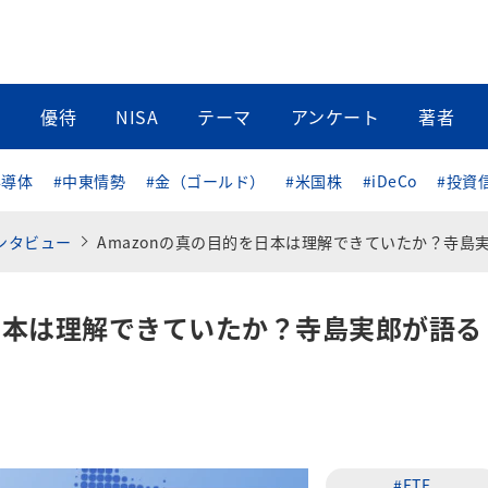
当
優待
NISA
テーマ
アンケート
著者
半導体
#中東情勢
#金（ゴールド）
#米国株
#iDeCo
#投資
・インタビュー
Amazonの真の目的を日本は理解できていたか？寺島実郎が語る正念場の日本【前編
を日本は理解できていたか？寺島実郎が語る
#ETF