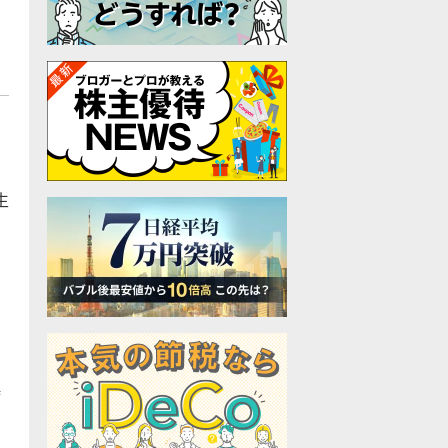
。
生
時