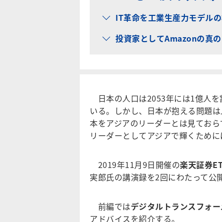
IT革命を工業生産力モデル
投資家としてAmazonの真
日本の人口は2053年には1億人を
いる。しかし、日本が抱える問題は
本をアジアのリーダーとは見ておら
リーダーとしてアジアで輝くために
2019年11月9日開催の
楽天証券E
実郎氏の講演録を2回にわたって公
前編では
デジタルトランスフォー
アドバイスを紹介する。