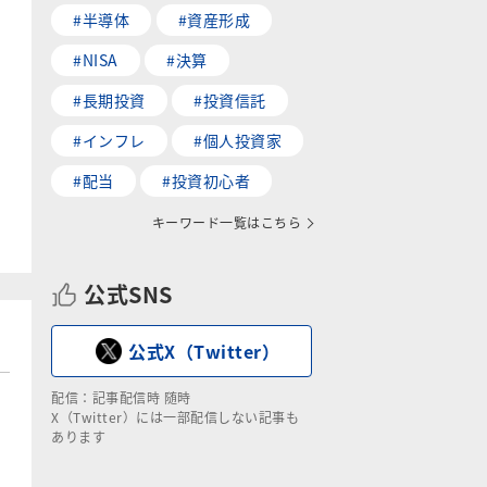
#半導体
#資産形成
#NISA
#決算
#長期投資
#投資信託
#インフレ
#個人投資家
#配当
#投資初心者
キーワード一覧はこちら
公式SNS
公式X（Twitter）
配信：記事配信時 随時
X（Twitter）には一部配信しない記事も
あります