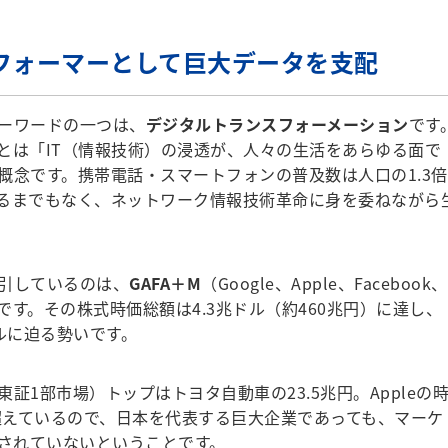
ットフォーマーとして巨大データを支配
ーワードの一つは、
デジタルトランスフォーメーション
です
とは「IT（情報技術）の浸透が、人々の生活をあらゆる面で
概念です。携帯電話・スマートフォンの普及数は人口の1.3倍
るまでもなく、ネットワーク情報技術革命に身を委ねながら
引しているのは、
GAFA＋M
（Google、Apple、Facebook、
IT5社です。その株式時価総額は4.3兆ドル（約460兆円）に達し、
ルに迫る勢いです。
1部市場）トップはトヨタ自動車の23.5兆円。Appleの
を超えているので、日本を代表する巨大企業であっても、マーケ
しかされていないということです。