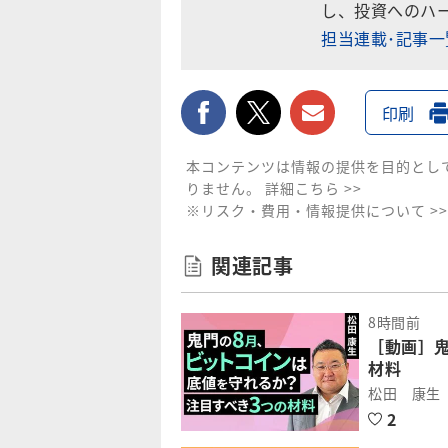
し、投資へのハ
担当連載･記事
facebook
twitter
メールで送
印刷
本コンテンツは情報の提供を目的とし
りません。
詳細こちら >>
※リスク・費用・情報提供について >>
関連記事
8時間前
［動画］
材料
松田 康生
2