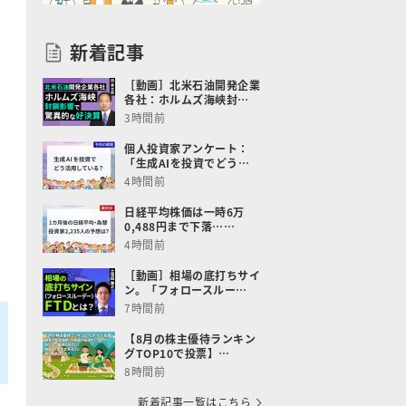
新着記事
［動画］北米石油開発企業
各社：ホルムズ海峡封…
3時間前
個人投資家アンケート：
「生成AIを投資でどう…
4時間前
日経平均株価は一時6万
0,488円まで下落……
4時間前
［動画］相場の底打ちサイ
ン。「フォロースルー…
7時間前
【8月の株主優待ランキン
グTOP10で投票】…
8時間前
新着記事一覧はこちら