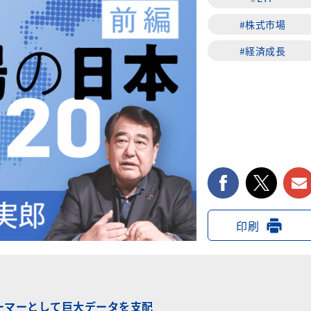
#株式市場
#経済成長
facebook
twi
印刷
ォーマーとして巨大データを支配