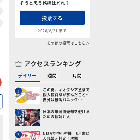
そうと思う銘柄はどれ？
投票する
2026/8/21 まで
その他の投票はこちら＞
アクセスランキング
デイリー
週間
月間
tter
メールで送る
この夏、キオクシア急落で
1
個人投資家が学んだこと…
自分は暴落パニック…
日本の米国債売却を避ける
2
ための協調介入
NISAで中小型株 8月末に
3
入れ替え判定！次期