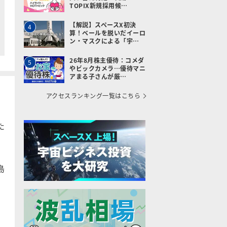
TOPIX新規採用候…
【解説】スペースX初決
4
算！ベールを脱いだイーロ
ン・マスクによる「宇…
26年8月株主優待：コメダ
5
やビックカメラ…優待マニ
アまる子さんが厳…
アクセスランキング一覧はこちら
た
島