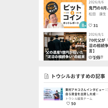
2026/8/6
鬼門の8
松田 康生
31
2026/8/1
70代父が
沼の相続
言】
山村 暢彦
253
トウシルおすすめの記事
東村アキコさんインタビュー：
自ら資金を出資し大成…
トウシル編集チーム
50