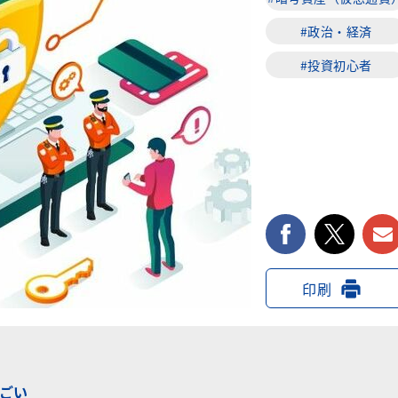
#政治・経済
#投資初心者
facebook
twi
印刷
ごい