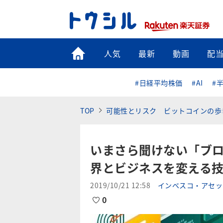
トップ
人気
最新
動画
配
#日経平均株価
#AI
#
TOP
可能性とリスク ビットコインの歩
いまさら聞けない「ブ
界とビジネスを変える
2019/10/21 12:58
インベスコ・アセッ
0