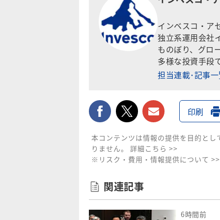
インベスコ・ア
独立系運用会社
ものぼり、グロ
多様な投資手段
担当連載･記事
facebook
twitter
メールで送
印刷
本コンテンツは情報の提供を目的とし
りません。
詳細こちら >>
※リスク・費用・情報提供について >>
関連記事
6時間前