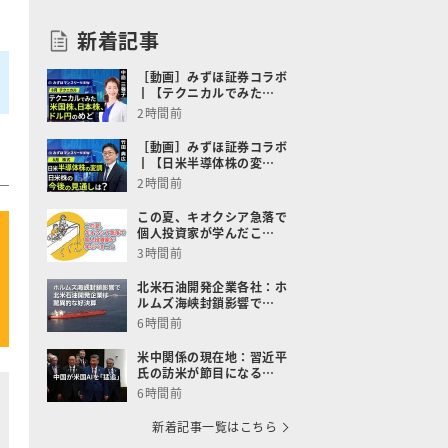
新着記事
［動画］みずほ証券コラボ
┃【テクニカルでみた…
2時間前
［動画］みずほ証券コラボ
┃【日米半導体株の変…
2時間前
この夏、キオクシア急落で
個人投資家が学んだこ…
3時間前
北米石油開発企業各社：ホ
ルムズ海峡封鎖影響で…
6時間前
米中関係の現在地：習近平
氏の訪米が節目になる…
6時間前
新着記事一覧はこちら