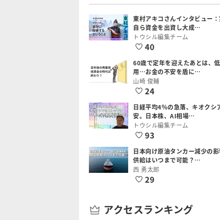
東村アキコさんインタビュー：
自ら資金を出資し大成…
トウシル編集チーム
40
60歳で定年を迎えたあとは、
用…お金の不安を盾に…
山崎 俊輔
24
日経平均4％の急落、キオクシ
安。日本株、AI相場…
トウシル編集チーム
93
日本向け原油タンカー減少の影
供給はいつまで可能？…
西 勇太郎
29
アクセスランキング