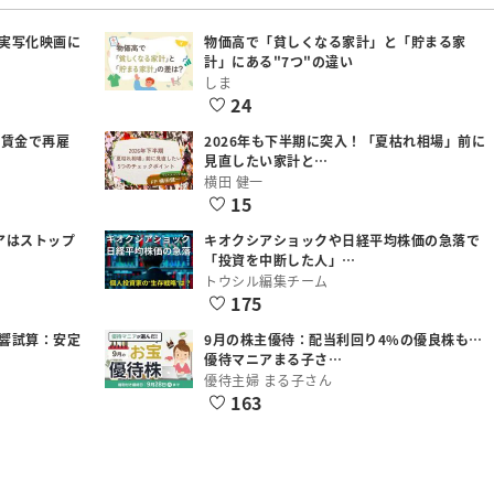
実写化映画に
物価高で「貧しくなる家計」と「貯まる家
計」にある"7つ"の違い
しま
24
低賃金で再雇
2026年も下半期に突入！「夏枯れ相場」前に
見直したい家計と…
横田 健一
15
アはストップ
キオクシアショックや日経平均株価の急落で
「投資を中断した人」…
トウシル編集チーム
175
響試算：安定
9月の株主優待：配当利回り4%の優良株も…
優待マニアまる子さ…
優待主婦 まる子さん
163