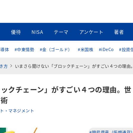
当
優待
NISA
テーマ
アンケート
著者
半導体
#中東情勢
#金（ゴールド）
#米国株
#iDeCo
#投資
き方
いまさら聞けない「ブロックチェーン」がすごい４つの理由。世界とビジネスを変える技
ロックチェーン」がすごい４つの理由。世
技術
ト・マネジメント
#暗号資産（仮想通貨