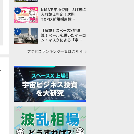
NISAで中小型株 8月末に
4
入れ替え判定！次期
TOPIX新規採用候…
【解説】スペースX初決
5
算！ベールを脱いだイーロ
ン・マスクによる「宇…
アクセスランキング一覧はこちら
イ