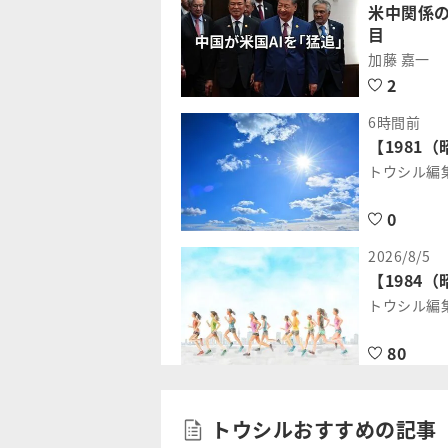
米中関係の
目
加藤 嘉一
2
6時間前
【1981
トウシル編
0
2026/8/5
【1984
トウシル編
80
トウシルおすすめの記事