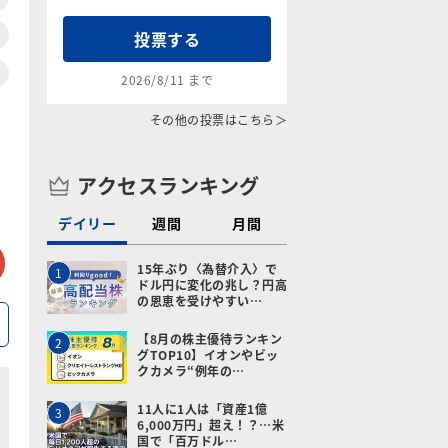
投票する
2026/8/11 まで
その他の投票はこちら＞
アクセスランキング
デイリー
週間
月間
tter
メールで送る
15年ぶり〈為替介入〉で
1
ドル円に変化の兆し？円高
の恩恵を受けやすい…
【8月の株主優待ランキン
2
グTOP10】イオンやビッ
クカメラ“例年の…
11人に1人は「資産1億
3
6,000万円」超え！？…米
国で「百万ドル…