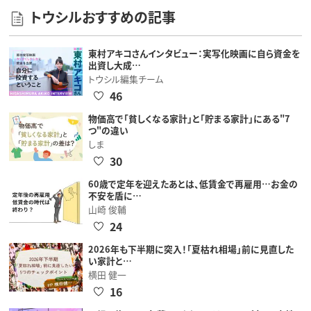
トウシルおすすめの記事
東村アキコさんインタビュー：実写化映画に自ら資金を
出資し大成…
トウシル編集チーム
46
物価高で「貧しくなる家計」と「貯まる家計」にある"7
つ"の違い
しま
30
60歳で定年を迎えたあとは、低賃金で再雇用…お金の
不安を盾に…
山崎 俊輔
24
2026年も下半期に突入！「夏枯れ相場」前に見直した
い家計と…
横田 健一
16