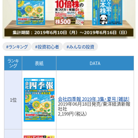
#ランキング
#投資初心者
#みんなの投資
ランキ
表紙
DATA
ング
会社四季報 2019年 3集・夏号 [雑誌]
1位
2019年06月18日発売/東洋経済新報
社社
2,199円（税込）