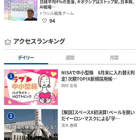
日経平均4％の急落、キオクシアはストップ安。日本株、
AI相場…
トウシル編集チーム
94
アクセスランキング
デイリー
週間
月間
NISAで中小型株 8月末に入れ替え判
1
定！次期TOPIX新規採用候…
岡村 友哉
【解説】スペースX初決算！ベールを脱い
2
だイーロン・マスクによる「宇…
茂木 春輝