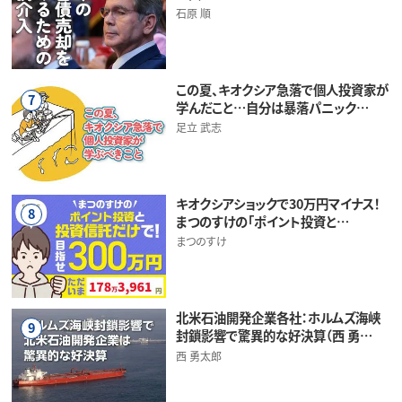
石原 順
この夏、キオクシア急落で個人投資家が
7
学んだこと…自分は暴落パニック…
足立 武志
キオクシアショックで30万円マイナス！
8
まつのすけの「ポイント投資と…
まつのすけ
北米石油開発企業各社：ホルムズ海峡
9
封鎖影響で驚異的な好決算（西 勇…
西 勇太郎