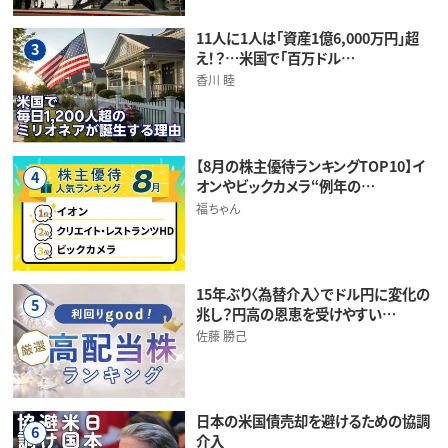
11人に1人は「資産1億6,000万円」超
3
え！？…米国で「百万ドル…
香川 睦
【8月の株主優待ランキングTOP10】イ
4
オンやビックカメラ“例年の…
福ちゃん
15年ぶり〈為替介入〉でドル円に変化の
5
兆し？円高の恩恵を受けやすい…
佐藤 勝己
日本の米国債売却を避けるための協調
6
介入