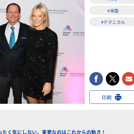
#米国
#テクニカル
facebook
twi
印刷
ったく気にしない。重要なのはこれからの動き！