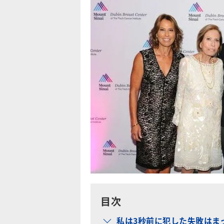
目次
私は3秒前に犯した失敗はま