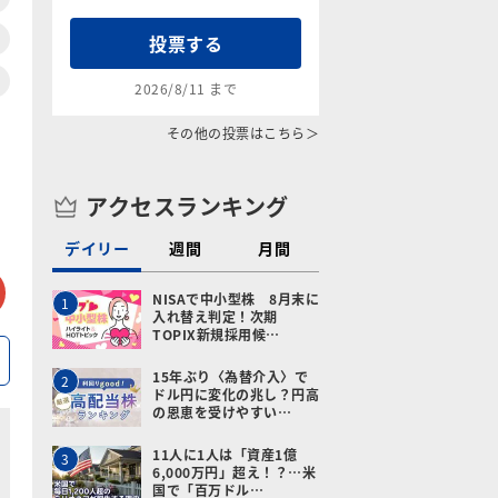
投票する
2026/8/11 まで
その他の投票はこちら＞
アクセスランキング
デイリー
週間
月間
tter
メールで送る
NISAで中小型株 8月末に
1
入れ替え判定！次期
TOPIX新規採用候…
15年ぶり〈為替介入〉で
2
ドル円に変化の兆し？円高
の恩恵を受けやすい…
11人に1人は「資産1億
3
6,000万円」超え！？…米
国で「百万ドル…