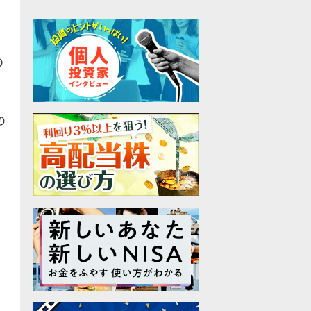
の
の
」