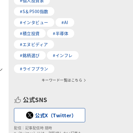
#個人投資家
#S＆P500指数
#インタビュー
#AI
#積立投資
#半導体
#エヌビディア
#銘柄選び
#インフレ
ン
#ライフプラン
キーワード一覧はこちら
公式SNS
公式X（Twitter）
配信：記事配信時 随時