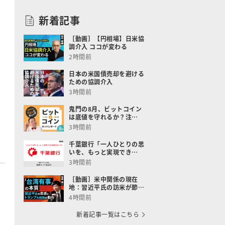
新着記事
［動画］【円相場】日米協
調介入 ココが変わる
2時間前
日本の米国債売却を避ける
ための協調介入
3時間前
鬼門の8月、ビットコイン
は底値を守れるか？注…
3時間前
千葉銀行「一人ひとりの思
いを、もっと実現でき…
3時間前
［動画］米中関係の現在
地：習近平氏の訪米が節…
4時間前
新着記事一覧はこちら