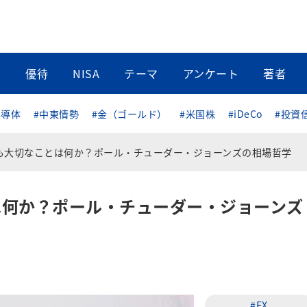
当
優待
NISA
テーマ
アンケート
著者
半導体
#中東情勢
#金（ゴールド）
#米国株
#iDeCo
#投資
も大切なことは何か？ポール・チューダー・ジョーンズの相場哲学
は何か？ポール・チューダー・ジョーンズ
#FX