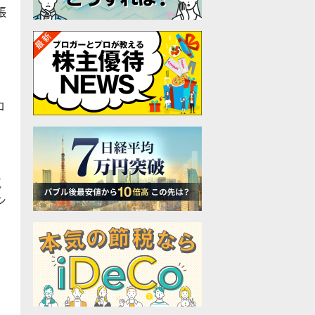
張
ロ
気
シ