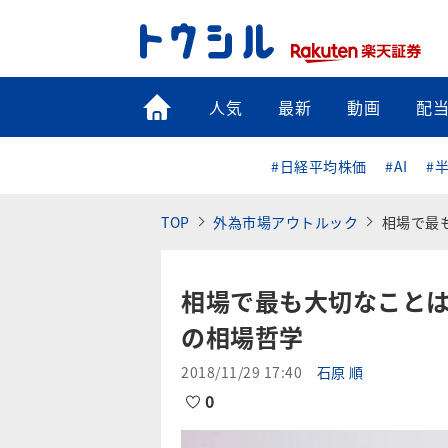
トップ
人気
最新
動画
配
#日経平均株価
#AI
#
TOP
外為市場アウトルック
相場で最
相場で最も大切なこと
の相場哲学
2018/11/29 17:40
石原 順
0