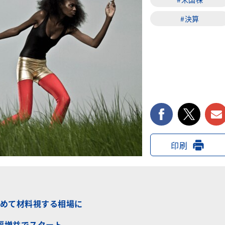
#決算
facebook
twi
印刷
めて材料視する相場に
大幅増益でスタート