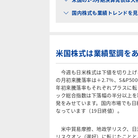
国内株式も業績トレンドを見
米国株式は業績堅調を
今週も日米株式は下値を切り上げ
の月初来騰落率は＋2.7％、S&P5
年初来騰落率もそれぞれプラスに転
ック総合指数は下落幅の半分以上を
発をみせています。国内市場でも日経
なっています（19日終値）。
米中貿易摩擦、地政学リスク、日
リスクオン（選好）に転じたことと