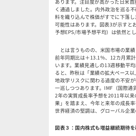
あります。注目度が高かった日米首脳
く通過しました。内外政治を巡る不
料を織り込んで株価がすでに下落し
可能性はあります。図表3が示すとお
予想EPS/市場予想平均）は依然と
とは言うものの、米国市場の業績トレ
前年同期比は＋13.1％、12カ月累
います。業績見通しの13週移動平均
ると、昨秋は「業績の拡大ペース以
地政学リスクに関わる過度の不安が
一巡しつつあります。IMF（国際通
2年の実質成長率予想を2011年以
果」を踏まえ、今年と来年の成長率
世界経済の堅調は、グローバル企業
図表３：国内株式も増益継続期待を