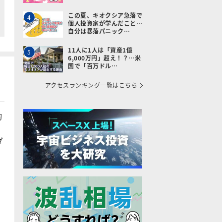
この夏、キオクシア急落で
4
個人投資家が学んだこと…
自分は暴落パニック…
11人に1人は「資産1億
5
6,000万円」超え！？…米
国で「百万ドル…
アクセスランキング一覧はこちら
均
ダ
月