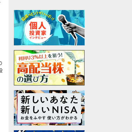
る
て
の
投