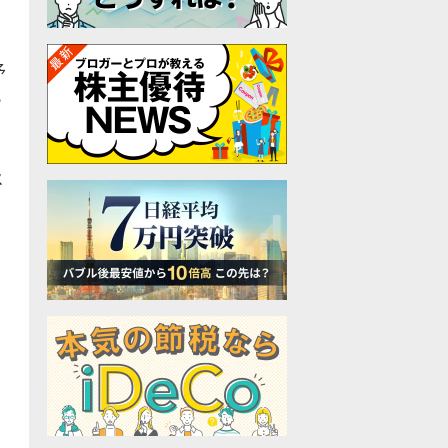
予
比
メ