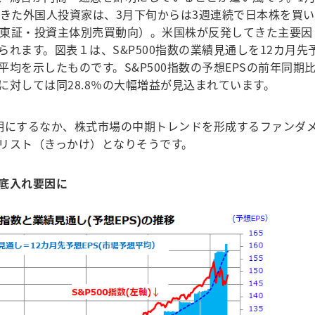
てきた外国人投資家は、3月下旬からは3週連続で日本株を買い
週/東証・投資主体別売買動向）。米国株が反発してきた主要因
れます。図表１は、S&P500指数の業績見通しを12カ月先
平均を示したものです。S&P500指数の予想EPSの前年同期
PSに対しては同28.8％の大幅増益が見込まれています。
明にするなか、株式市場の中期トレンドを形成するファンダ
リスト（きっかけ）となりそうです。
底入れ要因に