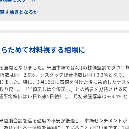
直す動きとなるか
あらためて材料視する相場に
る展開となりました。米国市場では4月の株価堅調でダウ平
00指数は同＋2.6％、ナスダック総合指数は同＋3.3％となり、
じました。特に、3月12日に高値を付けた後に急落したナス
取り戻し、「半値戻しは全値戻し」との格言を期待させる反
平均株価は13日以来5日続伸し、月初来騰落率は＋3.4％と
米首脳会談を巡る過度の不安が後退し、市場センチメントが
、為替が円高一巡感を鮮明にしていることが追い風です。1