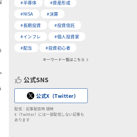
な
#半導体
#資産形成
#NISA
#決算
先
#長期投資
#投資信託
#インフレ
#個人投資家
#配当
#投資初心者
の
キーワード一覧はこちら
や
公式SNS
う
公式X（Twitter）
配信：記事配信時 随時
X（Twitter）には一部配信しない記事も
あります