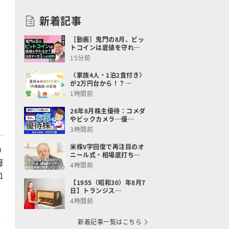
新着記事
［動画］鬼門の8月、ビッ
トコインは底値を守れ…
15分前
〈家族4人・1泊2食付き〉
が2万円台から！？…
1時間前
26年8月株主優待：コメダ
やビックカメラ…優…
3時間前
米株V字回復で再注目のオ
り
ニール式・相場底打ち…
算
4時間前
1
【1955（昭和30）年8月7
日】トランジス…
4時間前
発
新着記事一覧はこちら