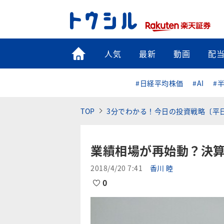
トップ
人気
最新
動画
配
#日経平均株価
#AI
#
TOP
3分でわかる！今日の投資戦略〔平
業績相場が再始動？決
2018/4/20 7:41
香川 睦
0