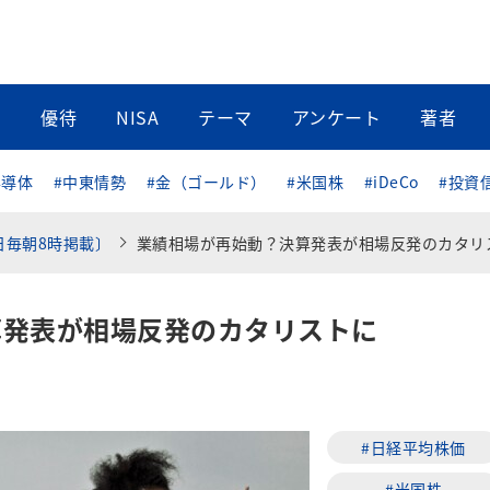
当
優待
NISA
テーマ
アンケート
著者
半導体
#中東情勢
#金（ゴールド）
#米国株
#iDeCo
#投資
日毎朝8時掲載〕
業績相場が再始動？決算発表が相場反発のカタリスト
算発表が相場反発のカタリストに
#日経平均株価
#米国株