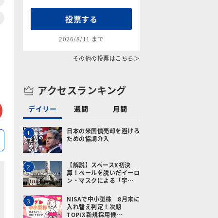
投票する
2026/8/11 まで
その他の投票はこちら＞
アクセスランキング
tter
メールで送る
デイリー
週間
月間
日本の米国債売却を避ける
1
ための協調介入
【解説】スペースX初決
2
算！ベールを脱いだイーロ
ン・マスクによる「宇…
NISAで中小型株 8月末に
3
入れ替え判定！次期
TOPIX新規採用候…