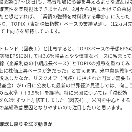
会談(17～18日)も、為替相場に影響を与えるような波乱は
確実性を楽観視はできませんが、2月から3月にかけての悪材
たと想定すれば、「業績の強弱を材料視する季節」に入った
り、TOPIX（東証株価指数）ベースの業績見通し（12カ月
して上向きを維持しています。
ンド（図表１）と比較すると、TOPIXベースの予想EPS
計実績EPSに対しては3.6％増益とやや慎重なペースに留まって
線（企業利益の中期成長ペース）とTOPIXの推移を重ねてみ
上に株価上昇ペースが急だった」と言えます。米中貿易戦争
後退したなか、リスクオフ（回避）に押された円買い需要も
貨基金）が17日に公表した最新の世界経済見通しでは、向こ
来の高水準（＋3.9％）を維持。特に米国については「減税効
を0.2％ずつ上方修正しました（図表4）。米国を中心とする
の業績改善要因となりやすいので注目したいと思います。
確認し戻りを試す動きか