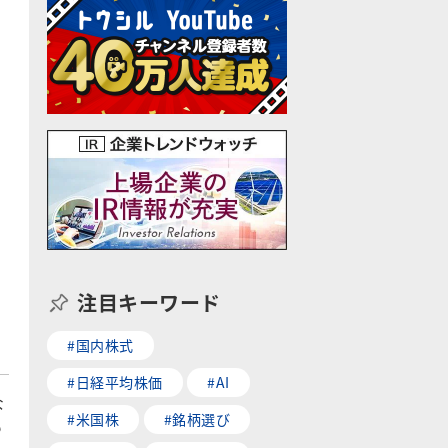
注目キーワード
#国内株式
#日経平均株価
#AI
な
#米国株
#銘柄選び
つ