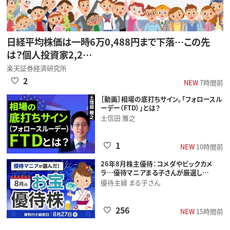
日経平均株価は一時6万0,488円まで下落…この先
は？個人投資家2,2…
楽天証券経済研究所
2
NEW
7時間前
［動画］相場の底打ちサイン。「フォロースル
ーデー（FTD）」とは？
土信田 雅之
1
NEW
10時間前
26年8月株主優待：コメダやビックカメ
ラ…優待マニアまる子さんが厳選し…
優待主婦 まる子さん
256
NEW
15時間前