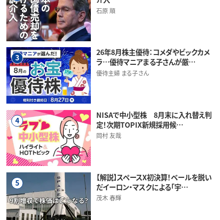
石原 順
26年8月株主優待：コメダやビックカメ
3
ラ…優待マニアまる子さんが厳…
優待主婦 まる子さん
NISAで中小型株 8月末に入れ替え判
4
定！次期TOPIX新規採用候…
岡村 友哉
【解説】スペースX初決算！ベールを脱い
5
だイーロン・マスクによる「宇…
茂木 春輝