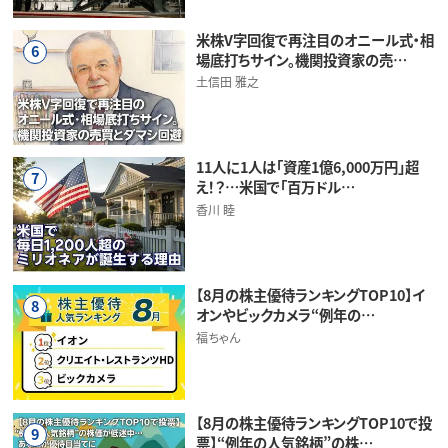
米株V字回復で再注目のオニール式・相
6
場底打ちサイン。機関投資家の売…
土信田 雅之
11人に1人は「資産1億6,000万円」超
7
え！？…米国で「百万ドル…
香川 睦
【8月の株主優待ランキングTOP10】イ
8
オンやビックカメラ“例年の…
福ちゃん
【8月の株主優待ランキングTOP10で投
9
票】“例年の人気銘柄”の株…