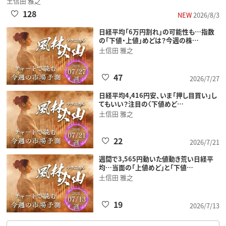
土信田 雅之
128
NEW
2026/8/3
日経平均「6万円割れ」の可能性も…指数
の「下値・上値」めどは？今週の株…
土信田 雅之
47
2026/7/27
日経平均4,416円安、いま「押し目買い」し
てもいい？注目の〈下値めど…
土信田 雅之
22
2026/7/21
週間で3,565円動いた値動き荒い日経平
均…当面の「上値めど」と「下値…
土信田 雅之
19
2026/7/13