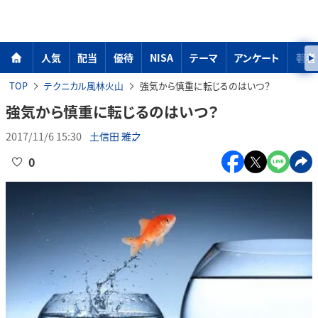
人気
配当
優待
NISA
テーマ
アンケート
著者
TOP
テクニカル風林火山
強気から慎重に転じるのはいつ？
強気から慎重に転じるのはいつ？
2017/11/6 15:30
土信田 雅之
0