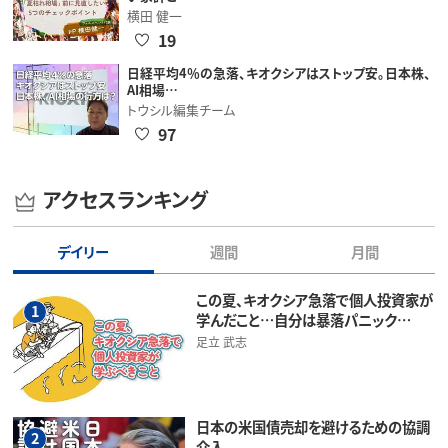
横田 健一
19
日経平均4％の急落、キオクシアはストップ安。日本株、
AI相場…
トウシル編集チーム
97
アクセスランキング
デイリー
週間
月間
この夏、キオクシア急落で個人投資家が
1
学んだこと…自分は暴落パニック…
足立 武志
日本の米国債売却を避けるための協調
2
介入