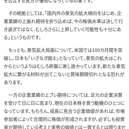
を否定する見方が優勢になっている印象です。
その根拠としては、「国内外の景気の拡大傾向をはじめ、企
業業績の上振れ期待を折り込めば、今の株価水準は決して行
き過ぎではなく、むしろさらに上昇していく可能性も十分にあ
る」というものです。
もっとも、景気拡大局面について、米国では100カ月間を突
破し、日本も「いざなぎ超え」となっていて、景気の拡大はこれ
からというよりはむしろ終盤に差し掛かっています。新たな景気
拡大に繋がる材料が出てこないと賞味期限切れとなる恐れが
あります。
一方の企業業績の上ブレ期待については、足元の企業決算
を受けて日に日に高まり、現在の日本株を買う動機のひとつに
なっています。もちろん、成長に見合う企業価値があれば、市場
参加者によって合理的に株価が形成されますが、必ずしも投資
家が期待している考えと実態の価値とは一致するとは限りませ