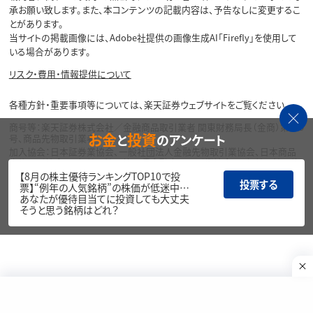
承お願い致します。また、本コンテンツの記載内容は、予告なしに変更するこ
とがあります。
当サイトの掲載画像には、Adobe社提供の画像生成AI「Firefly」を使用して
いる場合があります。
リスク・費用・情報提供について
各種方針・重要事項等については、楽天証券ウェブサイトをご覧ください。
商号等：楽天証券株式会社／金融商品取引業者 関東財務局長（金商）第195
お金
投資
と
のアンケート
号、商品先物取引業者
加入協会：日本証券業協会、一般社団法人金融先物取引業協会、日本商品
先物取引協会、一般社団法人第二種金融商品取引業協会、一般社団法人資
産運用業協会
【8月の株主優待ランキングTOP10で投
投票する
票】“例年の人気銘柄”の株価が低迷中…
Copyright©
あなたが優待目当てに投資しても大丈夫
1999-2026 Rakuten Securities, Inc. All
そうと思う銘柄はどれ？
Rights Reserved.