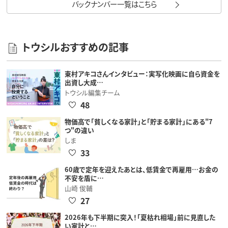
バックナンバー一覧はこちら
トウシルおすすめの記事
東村アキコさんインタビュー：実写化映画に自ら資金を
出資し大成…
トウシル編集チーム
48
物価高で「貧しくなる家計」と「貯まる家計」にある"7
つ"の違い
しま
33
60歳で定年を迎えたあとは、低賃金で再雇用…お金の
不安を盾に…
山崎 俊輔
27
2026年も下半期に突入！「夏枯れ相場」前に見直した
い家計と…