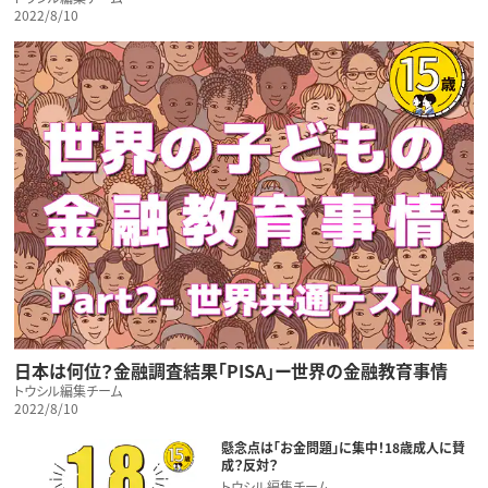
2022/8/10
日本は何位？金融調査結果「PISA」ー世界の金融教育事情
トウシル編集チーム
2022/8/10
懸念点は「お金問題」に集中！18歳成人に賛
成？反対？
トウシル編集チーム