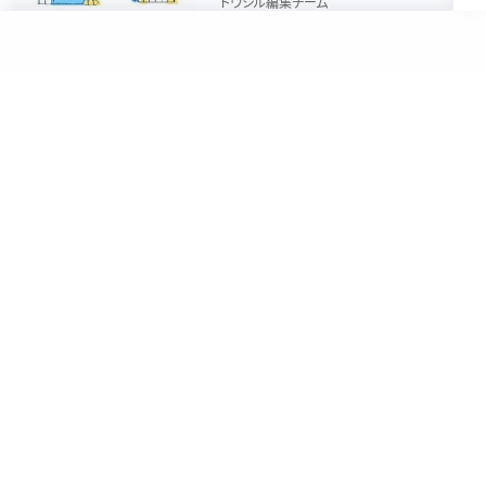
トウシル編集チーム
2022/5/18
本コンテンツは情報の提供を目的としており、投資その他の行動を勧誘する
目的で、作成したものではありません。銘柄の選択、売買価格等の投資の最
終決定は、お客様ご自身でご判断いただきますようお願いいたします。本コン
テンツの情報は、弊社が信頼できると判断した情報源から入手したものです
が、その情報源の確実性を保証したものではありません。本コンテンツの記
載内容に関するご質問・ご照会等には一切お答え致しかねますので予めご了
承お願い致します。また、本コンテンツの記載内容は、予告なしに変更するこ
とがあります。
当サイトの掲載画像には、Adobe社提供の画像生成AI「Firefly」を使用して
いる場合があります。
リスク・費用・情報提供について
各種方針・重要事項等については、楽天証券ウェブサイトをご覧ください。