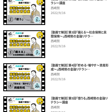
ラシー講座
西崎努
2022/9/16
［動画で解説］第3回「備える～社会保険と民
間保険～」西崎努の金融リテラ…
西崎努
2022/9/16
［動画で解説］第4回「貯める・増やす～資産形
成～」西崎努の金融リテラシ…
西崎努
2022/9/16
［動画で解説］第5回「借りる」西崎努の金融リ
テラシー講座
西崎努