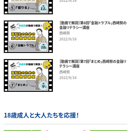
2022/9/16
［動画で解説］第6回「金融トラブル」西崎努の
金融リテラシー講座
西崎努
2022/9/16
［動画で解説］第7回「まとめ」西崎努の金融リ
テラシー講座
西崎努
2022/9/16
18歳成人と大人たちを応援！