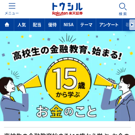
MENU
検索
人気
配当
優待
NISA
テーマ
アンケート
著者