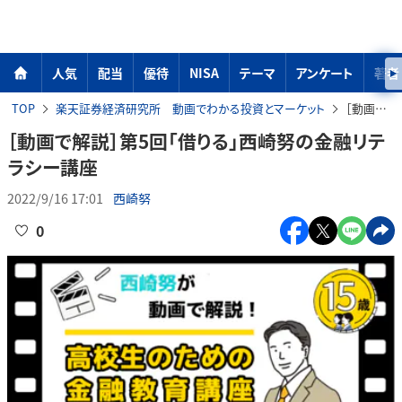
人気
配当
優待
NISA
テーマ
アンケート
著者
TOP
楽天証券経済研究所 動画でわかる投資とマーケット
［動画で解説］第5回「借りる」西崎努の金融リテラシー講座
［動画で解説］第5回「借りる」西崎努の金融リテ
ラシー講座
2022/9/16 17:01
西崎努
0