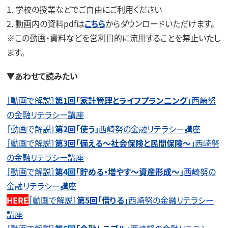
1．学校の授業などでご自由にご利用ください
2．動画内の資料pdfは
こちら
からダウンロードいただけます。
※この動画・資料などを営利目的に流用することを禁止いたし
ます。
▼あわせて読みたい
［動画で解説］
第1回「家計管理とライフプランニング」
西崎努
の金融リテラシー講座
［動画で解説］
第2回「使う」
西崎努の金融リテラシー講座
［動画で解説］
第3回「備える～社会保険と民間保険～」
西崎努
の金融リテラシー講座
［動画で解説］
第4回「貯める・増やす～資産形成～」
西崎努の
金融リテラシー講座
HERE
［動画で解説］
第5回「借りる」
西崎努の金融リテラシー
講座