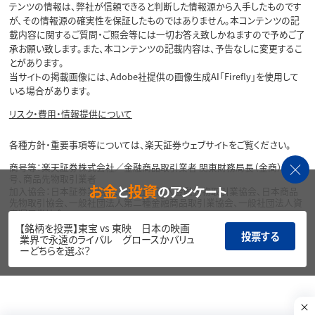
テンツの情報は、弊社が信頼できると判断した情報源から入手したものです
が、その情報源の確実性を保証したものではありません。本コンテンツの記
載内容に関するご質問・ご照会等には一切お答え致しかねますので予めご了
承お願い致します。また、本コンテンツの記載内容は、予告なしに変更するこ
とがあります。
当サイトの掲載画像には、Adobe社提供の画像生成AI「Firefly」を使用して
いる場合があります。
リスク・費用・情報提供について
各種方針・重要事項等については、楽天証券ウェブサイトをご覧ください。
商号等：楽天証券株式会社／金融商品取引業者 関東財務局長（金商）第195
号、商品先物取引業者
お金
投資
と
のアンケート
加入協会：日本証券業協会、一般社団法人金融先物取引業協会、日本商品
先物取引協会、一般社団法人第二種金融商品取引業協会、一般社団法人資
産運用業協会
【銘柄を投票】東宝 vs 東映 日本の映画
投票する
Copyright©
業界で永遠のライバル グロースかバリュ
1999-2026 Rakuten Securities, Inc. All
ーどちらを選ぶ？
Rights Reserved.