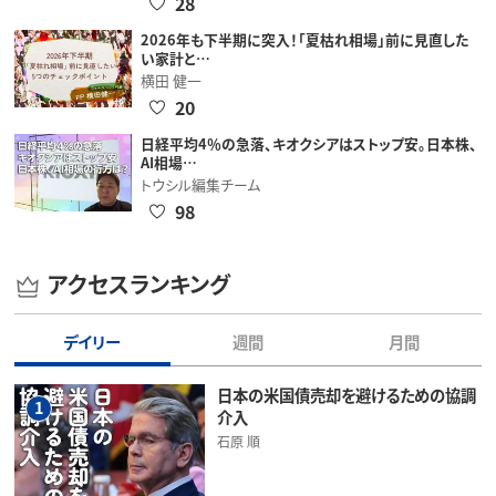
28
2026年も下半期に突入！「夏枯れ相場」前に見直した
い家計と…
横田 健一
20
日経平均4％の急落、キオクシアはストップ安。日本株、
AI相場…
トウシル編集チーム
98
アクセスランキング
デイリー
週間
月間
日本の米国債売却を避けるための協調
1
介入
石原 順