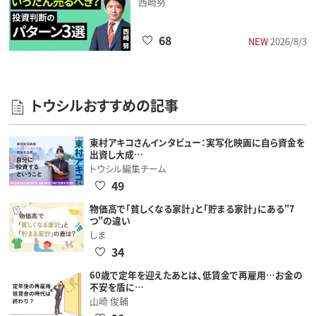
西崎努
68
NEW
2026/8/3
トウシルおすすめの記事
東村アキコさんインタビュー：実写化映画に自ら資金を
出資し大成…
トウシル編集チーム
49
物価高で「貧しくなる家計」と「貯まる家計」にある"7
つ"の違い
しま
34
60歳で定年を迎えたあとは、低賃金で再雇用…お金の
不安を盾に…
山崎 俊輔