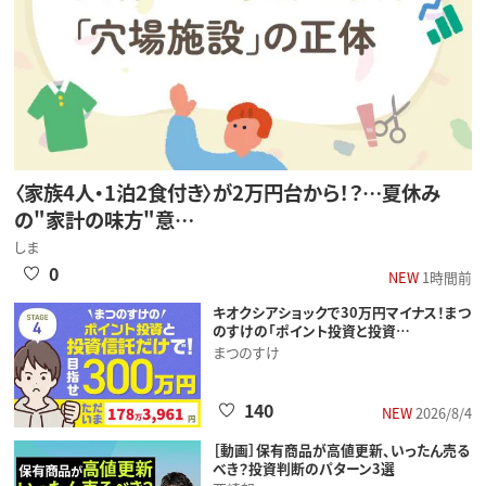
〈家族4人・1泊2食付き〉が2万円台から！？…夏休み
の"家計の味方"意…
しま
0
NEW
1時間前
キオクシアショックで30万円マイナス！まつ
のすけの「ポイント投資と投資…
まつのすけ
140
NEW
2026/8/4
［動画］保有商品が高値更新、いったん売る
べき？投資判断のパターン3選