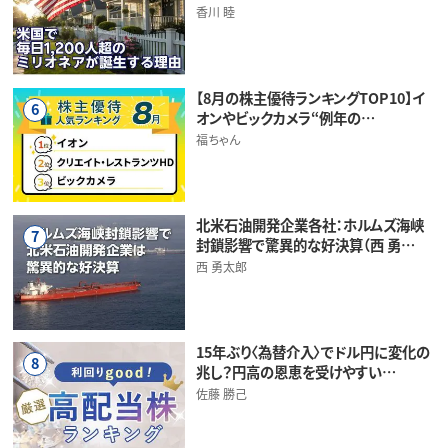
香川 睦
【8月の株主優待ランキングTOP10】イ
6
オンやビックカメラ“例年の…
福ちゃん
北米石油開発企業各社：ホルムズ海峡
7
封鎖影響で驚異的な好決算（西 勇…
西 勇太郎
15年ぶり〈為替介入〉でドル円に変化の
8
兆し？円高の恩恵を受けやすい…
佐藤 勝己