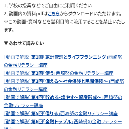
1．学校の授業などでご自由にご利用ください
2．動画内の資料pdfは
こちら
からダウンロードいただけます。
※この動画・資料などを営利目的に流用することを禁止いたし
ます。
▼あわせて読みたい
［動画で解説］
第1回「家計管理とライフプランニング」
西崎努
の金融リテラシー講座
［動画で解説］
第2回「使う」
西崎努の金融リテラシー講座
［動画で解説］
第3回「備える～社会保険と民間保険～」
西崎努
の金融リテラシー講座
［動画で解説］
第4回「貯める・増やす～資産形成～」
西崎努の
金融リテラシー講座
［動画で解説］
第5回「借りる」
西崎努の金融リテラシー講座
［動画で解説］
第6回「金融トラブル」
西崎努の金融リテラシー