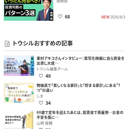
西崎努
68
NEW
2026/8/3
トウシルおすすめの記事
東村アキコさんインタビュー：実写化映画に自ら資金を
出資し大成…
トウシル編集チーム
49
物価高で「貧しくなる家計」と「貯まる家計」にある"7
つ"の違い
しま
34
60歳で定年を迎えたあとは、低賃金で再雇用…お金の
不安を盾に…
山崎 俊輔