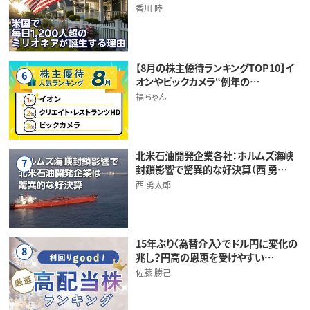
香川 睦
【8月の株主優待ランキングTOP10】イ
6
オンやビックカメラ“例年の…
福ちゃん
北米石油開発企業各社：ホルムズ海峡
7
封鎖影響で驚異的な好決算（西 勇…
西 勇太郎
15年ぶり〈為替介入〉でドル円に変化の
8
兆し？円高の恩恵を受けやすい…
佐藤 勝己