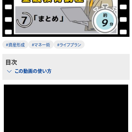
#資産形成
#マネー術
#ライフプラン
目次
この動画の使い方