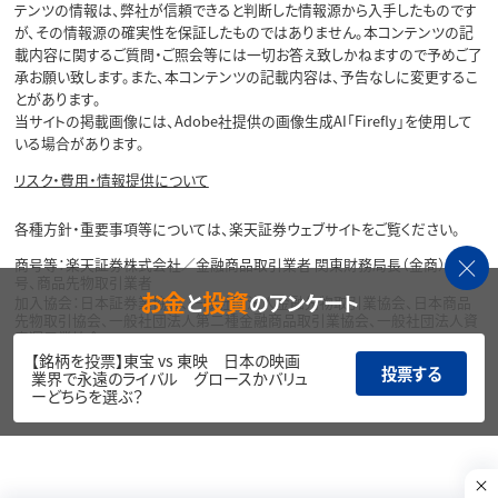
テンツの情報は、弊社が信頼できると判断した情報源から入手したものです
が、その情報源の確実性を保証したものではありません。本コンテンツの記
載内容に関するご質問・ご照会等には一切お答え致しかねますので予めご了
承お願い致します。また、本コンテンツの記載内容は、予告なしに変更するこ
とがあります。
当サイトの掲載画像には、Adobe社提供の画像生成AI「Firefly」を使用して
いる場合があります。
リスク・費用・情報提供について
各種方針・重要事項等については、楽天証券ウェブサイトをご覧ください。
商号等：楽天証券株式会社／金融商品取引業者 関東財務局長（金商）第195
号、商品先物取引業者
お金
投資
と
のアンケート
加入協会：日本証券業協会、一般社団法人金融先物取引業協会、日本商品
先物取引協会、一般社団法人第二種金融商品取引業協会、一般社団法人資
産運用業協会
【銘柄を投票】東宝 vs 東映 日本の映画
投票する
Copyright©
業界で永遠のライバル グロースかバリュ
1999-2026 Rakuten Securities, Inc. All
ーどちらを選ぶ？
Rights Reserved.