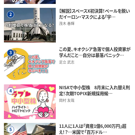
【解説】スペースX初決算！ベールを脱い
2
だイーロン・マスクによる「宇…
茂木 春輝
この夏、キオクシア急落で個人投資家が
3
学んだこと…自分は暴落パニック…
足立 武志
NISAで中小型株 8月末に入れ替え判
4
定！次期TOPIX新規採用候…
岡村 友哉
11人に1人は「資産1億6,000万円」超
5
え！？…米国で「百万ドル…