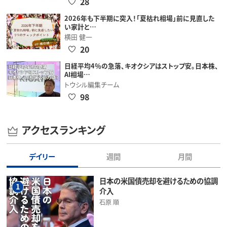
28
2026年も下半期に突入！「夏枯れ相場」前に見直した
い家計と…
横田 健一
20
日経平均4％の急落、キオクシアはストップ安。日本株、
AI相場…
トウシル編集チーム
98
アクセスランキング
デイリー
週間
月間
日本の米国債売却を避けるための協調
1
介入
石原 順