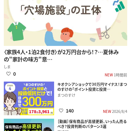
〈家族4人・1泊2食付き〉が2万円台から！？…夏休み
の"家計の味方"意…
しま
0
NEW
1時間前
キオクシアショックで30万円マイナス！まつ
のすけの「ポイント投資と投資…
まつのすけ
140
NEW
2026/8/4
［動画］保有商品が高値更新、いったん売る
べき？投資判断のパターン3選