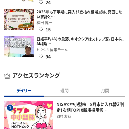
24
2026年も下半期に突入！「夏枯れ相場」前に見直した
い家計と…
横田 健一
15
日経平均4％の急落、キオクシアはストップ安。日本株、
AI相場…
トウシル編集チーム
94
アクセスランキング
デイリー
週間
月間
NISAで中小型株 8月末に入れ替え判
1
定！次期TOPIX新規採用候…
岡村 友哉