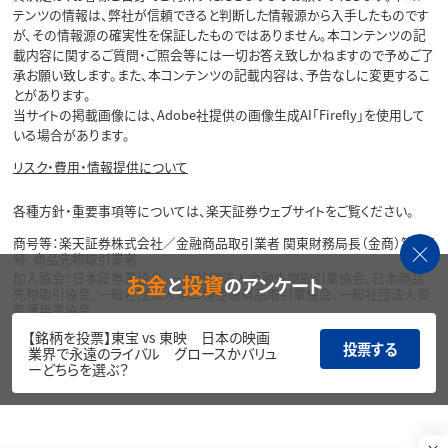
テンツの情報は、弊社が信頼できると判断した情報源から入手したものです
が、その情報源の確実性を保証したものではありません。本コンテンツの記
載内容に関するご質問・ご照会等には一切お答え致しかねますので予めご了
承お願い致します。また、本コンテンツの記載内容は、予告なしに変更するこ
とがあります。
当サイトの掲載画像には、Adobe社提供の画像生成AI「Firefly」を使用して
いる場合があります。
リスク・費用・情報提供について
各種方針・重要事項等については、楽天証券ウェブサイトをご覧ください。
商号等：楽天証券株式会社／金融商品取引業者 関東財務局長（金商）第195
号、商品先物取引業者
加入協会：日本証券業協会、一般社団法人金融先物取引業協会、日本商品
お金
投資
と
のアンケート
先物取引協会、一般社団法人第二種金融商品取引業協会、一般社団法人資
産運用業協会
【銘柄を投票】東宝 vs 東映 日本の映画
Copyright©
投票する
業界で永遠のライバル グロースかバリュ
1999-2026 Rakuten Securities, Inc. All
ーどちらを選ぶ？
Rights Reserved.