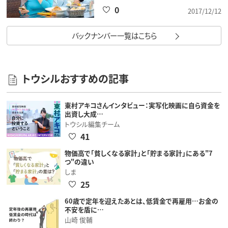
0
2017/12/12
バックナンバー一覧はこちら
トウシルおすすめの記事
東村アキコさんインタビュー：実写化映画に自ら資金を
出資し大成…
トウシル編集チーム
41
物価高で「貧しくなる家計」と「貯まる家計」にある"7
つ"の違い
しま
25
60歳で定年を迎えたあとは、低賃金で再雇用…お金の
不安を盾に…
山崎 俊輔