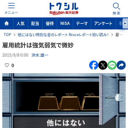
MENU
検索
人気
配当
優待
NISA
テーマ
アンケート
著者
TOP
他にはない特別な金のレポート Bruceレポート拾い読み！
雇用統計は強気弱気で微妙
雇用統計は強気弱気で微妙
2015/9/8 0:00
池水 雄一
0