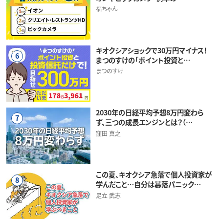
福ちゃん
キオクシアショックで30万円マイナス！
6
まつのすけの「ポイント投資と…
まつのすけ
2030年の日経平均予想8万円変わら
7
ず、三つの成長エンジンとは？（…
窪田 真之
この夏、キオクシア急落で個人投資家が
8
学んだこと…自分は暴落パニック…
足立 武志