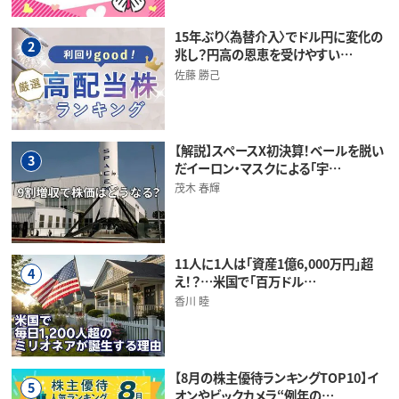
15年ぶり〈為替介入〉でドル円に変化の
2
兆し？円高の恩恵を受けやすい…
佐藤 勝己
【解説】スペースX初決算！ベールを脱い
3
だイーロン・マスクによる「宇…
茂木 春輝
11人に1人は「資産1億6,000万円」超
4
え！？…米国で「百万ドル…
香川 睦
【8月の株主優待ランキングTOP10】イ
5
オンやビックカメラ“例年の…