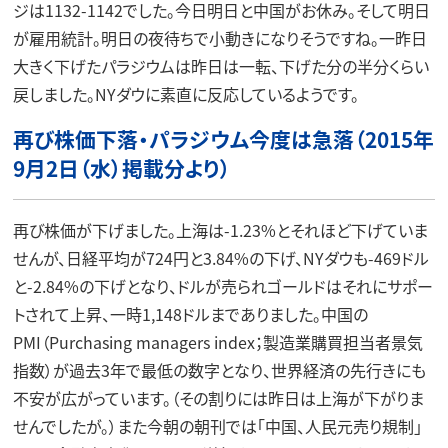
ジは1132-1142でした。今日明日と中国がお休み。そして明日
が雇用統計。明日の夜待ちで小動きになりそうですね。一昨日
大きく下げたパラジウムは昨日は一転、下げた分の半分くらい
戻しました。NYダウに素直に反応しているようです。
再び株価下落・パラジウム今度は急落（2015年
9月2日（水）掲載分より）
再び株価が下げました。上海は-1.23%とそれほど下げていま
せんが、日経平均が724円と3.84%の下げ、NYダウも-469ドル
と-2.84%の下げとなり、ドルが売られゴールドはそれにサポー
トされて上昇、一時1,148ドルまでありました。中国の
PMI（Purchasing managers index；製造業購買担当者景気
指数）が過去3年で最低の数字となり、世界経済の先行きにも
不安が広がっています。（その割りには昨日は上海が下がりま
せんでしたが。）また今朝の朝刊では「中国、人民元売り規制」