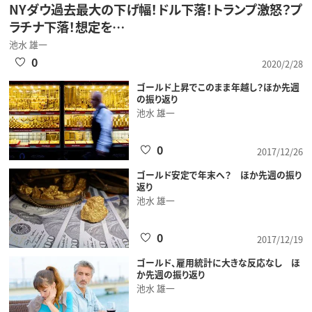
NYダウ過去最大の下げ幅！ドル下落！トランプ激怒？プ
ラチナ下落！想定を…
池水 雄一
0
2020/2/28
ゴールド上昇でこのまま年越し？ほか先週
の振り返り
池水 雄一
0
2017/12/26
ゴールド安定で年末へ？ ほか先週の振り
返り
池水 雄一
0
2017/12/19
ゴールド、雇用統計に大きな反応なし ほ
か先週の振り返り
池水 雄一