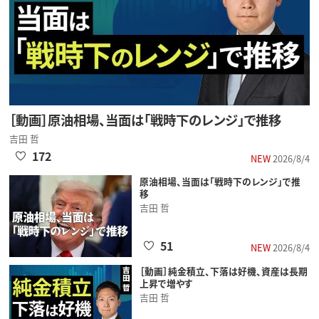
［動画］原油相場、当面は「戦時下のレンジ」で推移
吉田 哲
172
NEW
2026/8/4
原油相場、当面は「戦時下のレンジ」で推
移
吉田 哲
51
NEW
2026/8/4
［動画］純金積立、下落は好機、資産は長期
上昇で増やす
吉田 哲