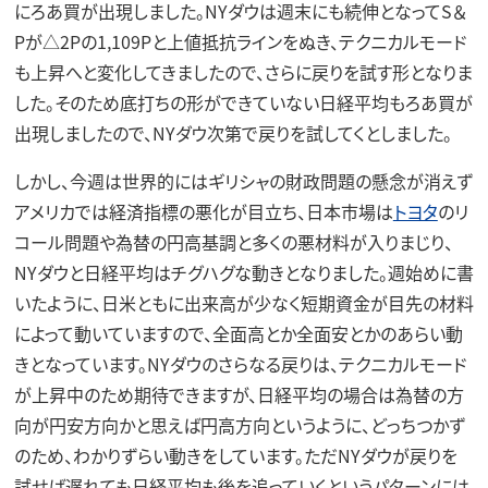
にろあ買が出現しました。NYダウは週末にも続伸となってS＆
Pが△2Pの1,109Pと上値抵抗ラインをぬき、テクニカルモード
も上昇へと変化してきましたので、さらに戻りを試す形となりま
した。そのため底打ちの形ができていない日経平均もろあ買が
出現しましたので、NYダウ次第で戻りを試してくとしました。
しかし、今週は世界的にはギリシャの財政問題の懸念が消えず
アメリカでは経済指標の悪化が目立ち、日本市場は
トヨタ
のリ
コール問題や為替の円高基調と多くの悪材料が入りまじり、
NYダウと日経平均はチグハグな動きとなりました。週始めに書
いたように、日米ともに出来高が少なく短期資金が目先の材料
によって動いていますので、全面高とか全面安とかのあらい動
きとなっています。NYダウのさらなる戻りは、テクニカルモード
が上昇中のため期待できますが、日経平均の場合は為替の方
向が円安方向かと思えば円高方向というように、どっちつかず
のため、わかりずらい動きをしています。ただNYダウが戻りを
試せば遅れても日経平均も後を追っていくというパターンには