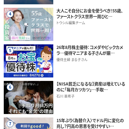
大人こそ自分にお金を使うべき！55歳、
4
ファーストクラス世界一周ひと…
トウシル編集チーム
26年8月株主優待：コメダやビックカメ
5
ラ…優待マニアまる子さんが厳…
優待主婦 まる子さん
【NISA貧乏になるな】資産は増えている
6
のに「毎月カツカツ」…手取…
石川 亜希子
15年ぶり〈為替介入〉でドル円に変化の
7
兆し？円高の恩恵を受けやすい…