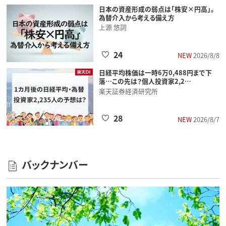
日本の資産形成の弱点は「株安×円高」。
為替介入から考える備え方
上源 悠詞
24
NEW
2026/8/8
日経平均株価は一時6万0,488円まで下
落…この先は？個人投資家2,2…
楽天証券経済研究所
28
NEW
2026/8/7
バックナンバー