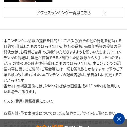
アクセスランキング一覧はこちら
本コンテンツは情報の提供を目的としており、投資その他の行動を勧誘する
目的で、作成したものではありません。銘柄の選択、売買価格等の投資の最
終決定は、お客様ご自身でご判断いただきますようお願いいたします。本コン
テンツの情報は、弊社が信頼できると判断した情報源から入手したものです
が、その情報源の確実性を保証したものではありません。本コンテンツの記
載内容に関するご質問・ご照会等には一切お答え致しかねますので予めご了
承お願い致します。また、本コンテンツの記載内容は、予告なしに変更するこ
とがあります。
当サイトの掲載画像には、Adobe社提供の画像生成AI「Firefly」を使用して
いる場合があります。
リスク・費用・情報提供について
各種方針・重要事項等については、楽天証券ウェブサイトをご覧ください。
商号等：楽天証券株式会社／金融商品取引業者 関東財務局長（金商）第195
号、商品先物取引業者