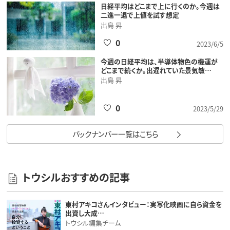
日経平均はどこまで上に行くのか。今週は
二進一退で上値を試す想定
出島 昇
0
2023/6/5
今週の日経平均は、半導体物色の機運が
どこまで続くか。出遅れていた景気敏…
出島 昇
0
2023/5/29
バックナンバー一覧はこちら
トウシルおすすめの記事
東村アキコさんインタビュー：実写化映画に自ら資金を
出資し大成…
トウシル編集チーム