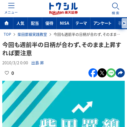
MENU
検索
人気
配当
優待
NISA
テーマ
アンケート
著者
TOP
柴田罫線実践教室
今回も週前半の日柄が合わず、そのまま上昇すれば要注意
今回も週前半の日柄が合わず、そのまま上昇す
れば要注意
2010/3/2 0:00
出島 昇
0