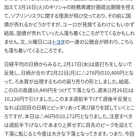
加えて3月16日(火)のギリシャの財務再建計画提出期限を控え
て、ソブリンリスクに関する憶測が飛び交っており、その前に国
債が売れるかどうかですが、ユーロが見捨てるわけにもいかず
結局、国債が売れていったん落ち着くところがでてくるかもしれ
ません、又、火曜日には
トヨタ
の一連の公聴会が終わり、こちら
も落ち着いてくるところです。
日経平均の日柄からみると、2月17日(水)は底打ちをしないで
反発し、日柄が合わず2月22日(月)に△276円の10,400円とな
って、ろあ買が出現するものの戻り売りの形としました。結局、
この日の高値10,449円をつけて下落となり、週末(2月26日)は
10,126円で引けました。このまま週前半下げて週後半反発と
なれば2回目の日柄とピッタリあって再び戻りを試していくとこ
ろですが、本日は△46円の10,172円となりました。注意すべき
は週前半下げないであまり上昇せずに目先のピークを迎えて
下落に転じると今度は大きな下落となってきます。つまり、今回