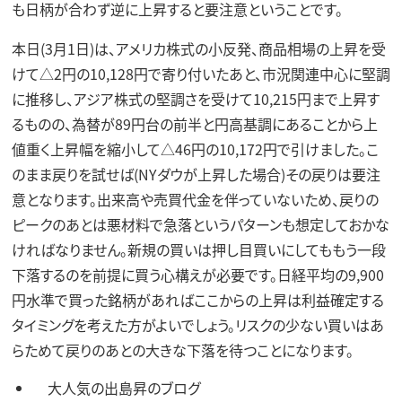
も日柄が合わず逆に上昇すると要注意ということです。
本日(3月1日)は、アメリカ株式の小反発、商品相場の上昇を受
けて△2円の10,128円で寄り付いたあと、市況関連中心に堅調
に推移し、アジア株式の堅調さを受けて10,215円まで上昇す
るものの、為替が89円台の前半と円高基調にあることから上
値重く上昇幅を縮小して△46円の10,172円で引けました。こ
のまま戻りを試せば(NYダウが上昇した場合)その戻りは要注
意となります。出来高や売買代金を伴っていないため、戻りの
ピークのあとは悪材料で急落というパターンも想定しておかな
ければなりません。新規の買いは押し目買いにしてももう一段
下落するのを前提に買う心構えが必要です。日経平均の9,900
円水準で買った銘柄があればここからの上昇は利益確定する
タイミングを考えた方がよいでしょう。リスクの少ない買いはあ
らためて戻りのあとの大きな下落を待つことになります。
大人気の出島昇のブログ