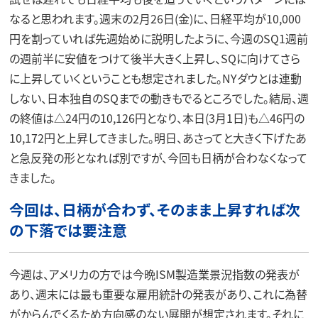
なると思われます。週末の2月26日(金)に、日経平均が10,000
円を割っていれば先週始めに説明したように、今週のSQ1週前
の週前半に安値をつけて後半大きく上昇し、SQに向けてさら
に上昇していくということも想定されました。NYダウとは連動
しない、日本独自のSQまでの動きもでるところでした。結局、週
の終値は△24円の10,126円となり、本日(3月1日)も△46円の
10,172円と上昇してきました。明日、あさってと大きく下げたあ
と急反発の形となれば別ですが、今回も日柄が合わなくなって
きました。
今回は、日柄が合わず、そのまま上昇すれば次
の下落では要注意
今週は、アメリカの方では今晩ISM製造業景況指数の発表が
あり、週末には最も重要な雇用統計の発表があり、これに為替
がからんでくるため方向感のない展開が想定されます。それに