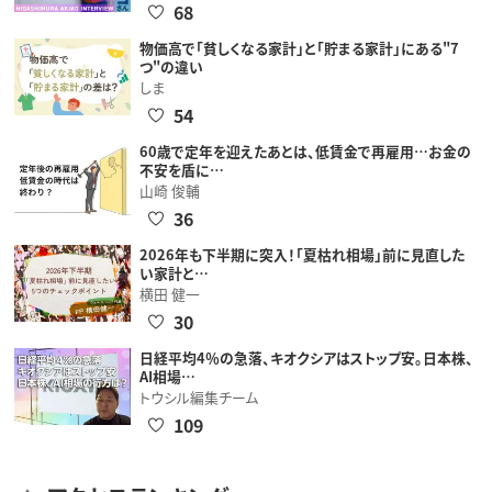
68
物価高で「貧しくなる家計」と「貯まる家計」にある"7
つ"の違い
しま
54
60歳で定年を迎えたあとは、低賃金で再雇用…お金の
不安を盾に…
山崎 俊輔
36
2026年も下半期に突入！「夏枯れ相場」前に見直した
い家計と…
横田 健一
30
日経平均4％の急落、キオクシアはストップ安。日本株、
AI相場…
トウシル編集チーム
109