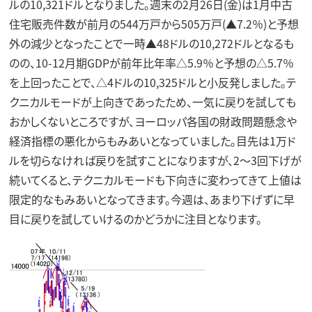
ルの10,321ドルとなりました。週末の2月26日(金)は1月中古
住宅販売件数が前月の544万戸から505万戸(▲7.2％)と予想
外の減少となったことで一時▲48ドルの10,272ドルとなるも
のの、10-12月期GDPが前年比年率△5.9％と予想の△5.7％
を上回ったことで、△4ドルの10,325ドルと小反発しました。テ
クニカルモードが上向きであったため、一気に戻りを試しても
おかしくないところですが、ヨーロッパ各国の財政問題懸念や
経済指標の悪化からもみあいとなっていました。目先は1万ド
ルを切らなければ戻りを試すことになりますが、2～3回下げが
続いてくると、テクニカルモードも下向きに変わってきて上値は
限定的なもみあいとなってきます。今週は、あまり下げずに早
目に戻りを試していけるのかどうかに注目となります。