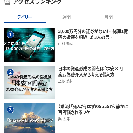
アクセスランキング
デイリー
週間
月間
3,000万円分の証券がない！…総額1億
1
円の遺産を相続した3人の男…
山村 暢彦
日本の資産形成の弱点は「株安×円
2
高」。為替介入から考える備え方
上源 悠詞
【潮流】「死んだ」はずのSaaSが、静かに
3
再評価されるワケ
呉 太淳