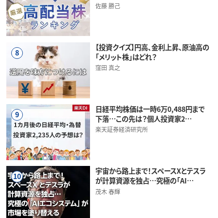
佐藤 勝己
【投資クイズ】円高、金利上昇、原油高の
8
「メリット株」はどれ？
窪田 真之
日経平均株価は一時6万0,488円まで
9
下落…この先は？個人投資家2…
楽天証券経済研究所
宇宙から路上まで！スペースXとテスラ
10
が計算資源を独占…究極の「AI…
茂木 春輝