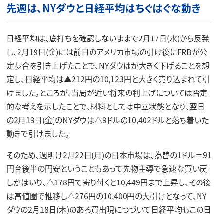
先週は、NYダウと日経平均はちぐはぐな動き
日経平均は、底打ちを確認しないままで2月17日(水)から反発
し、2月19日(金)には前日のアメリカ市場の引け後にFRBが公
定歩合を引き上げたことで、NYダウはが大きく下げることを想
定し、日経平均は▲212円の10,123円と大きく売り込まれて引
けました。ところが、当局が近い将来の利上げについては否定
的な考えを示したことで、材料としては中立状態となり、翌日
の2月19日(金)のNYダウは△9ドルの10,402ドルと落ち着いた
動きで引けました。
そのため、週明け2月22日(月)の日本市場は、為替の1ドル＝91
円台後半の円安ということもあって先物主導で急速な買い戻
しがはいり、△178円で寄り付くと10,449円まで上昇し、その後
は高値圏で推移し△276円の10,400円の大引けとなって、NY
ダウの2月18日(木)のあろ買出現につづいて日経平均もこの日