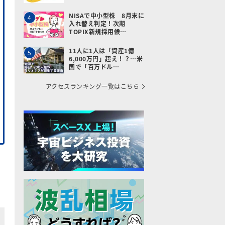
NISAで中小型株 8月末に
4
入れ替え判定！次期
TOPIX新規採用候…
11人に1人は「資産1億
5
6,000万円」超え！？…米
国で「百万ドル…
アクセスランキング一覧はこちら