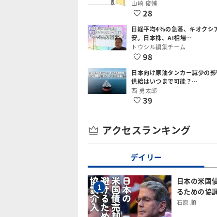
山崎 俊輔
28
日経平均4％の急落、キオクシ
安。日本株、AI相場…
トウシル編集チーム
98
日本向け原油タンカー減少の影
供給はいつまで可能？…
西 勇太郎
39
アクセスランキング
デイリー
日本の米国
1
るための協
石原 順