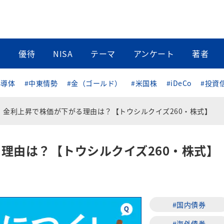
当
優待
NISA
テーマ
アンケート
著者
半導体
#中東情勢
#金（ゴールド）
#米国株
#iDeCo
#投資
金利上昇で株価が下がる理由は？【トウシルクイズ260・株式】
理由は？【トウシルクイズ260・株式】
#国内債券
#海外債券