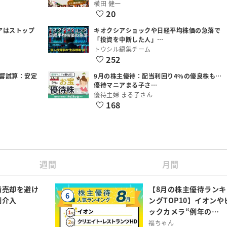
横田 健一
20
アはストップ
キオクシアショックや日経平均株価の急落で
「投資を中断した人」…
トウシル編集チーム
252
響試算：安定
9月の株主優待：配当利回り4%の優良株も…
優待マニアまる子さ…
優待主婦 まる子さん
168
週間
月間
債売却を避け
【8月の株主優待ランキ
6
調介入
ングTOP10】イオンや
ックカメラ“例年の…
福ちゃん