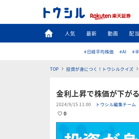
トップ
人気
最新
動画
配
#日経平均株価
#AI
#
TOP
投資が身につく！トウシルクイズ
金利上昇で株価が下がる
2024/9/15 11:00
トウシル編集チーム
0