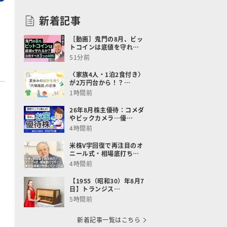
新着記事
［動画］鬼門の8月、ビッ
トコインは底値を守れ…
51分前
〈家族4人・1泊2食付き〉
が2万円台から！？…
1時間前
26年8月株主優待：コメダ
やビックカメラ…優…
4時間前
米株V字回復で再注目のオ
ニール式・相場底打ち…
4時間前
【1955（昭和30）年8月7
日】トランジス…
5時間前
新着記事一覧はこちら