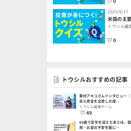
0
2025/9/17
米国の主要
トウシル編
0
トウシルおすすめの記事
東村アキコさんインタビュー：
自ら資金を出資し大成…
トウシル編集チーム
49
60歳で定年を迎えたあとは、
用…お金の不安を盾に…