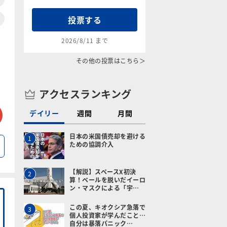
投票する
2026/8/11 まで
その他の投票はこちら＞
アクセスランキング
tter
メールで送る
デイリー
週間
月間
日本の米国債売却を避ける
1
ための協調介入
【解説】スペースX初決
2
算！ベールを脱いだイーロ
ン・マスクによる「宇…
この夏、キオクシア急落で
3
個人投資家が学んだこと…
自分は暴落パニック…