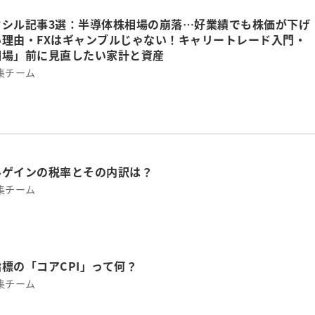
ウシル記事3選：半導体株相場の崩落…好業績でも株価が下げ
い理由・FXはギャンブルじゃない！キャリートレード入門・
相場」前に見直したい家計と資産
集チーム
ルゲインの税率とその内訳は？
集チーム
標の「コアCPI」って何？
集チーム