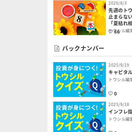
2026/8/3
先週のト
止まらな
「夏枯れ
トウシル編
66
バックナンバー
2025/9/19
キャピタ
トウシル編
0
2025/9/18
インフレ指
トウシル編