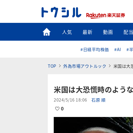
トップ
人気
最新
動画
配
#日経平均株価
#AI
#
TOP
外為市場アウトルック
米国は大
米国は大恐慌時のよう
2024/5/16 18:06
石原 順
0