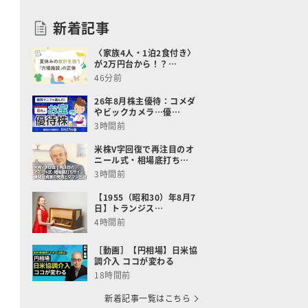
新着記事
〈家族4人・1泊2食付き〉
が2万円台から！？…
46分前
26年8月株主優待：コメダ
やビックカメラ…優…
3時間前
米株V字回復で再注目のオ
ニール式・相場底打ち…
3時間前
【1955（昭和30）年8月7
日】トランジス…
4時間前
［動画］【円相場】日米協
調介入 ココが変わる
18時間前
新着記事一覧はこちら