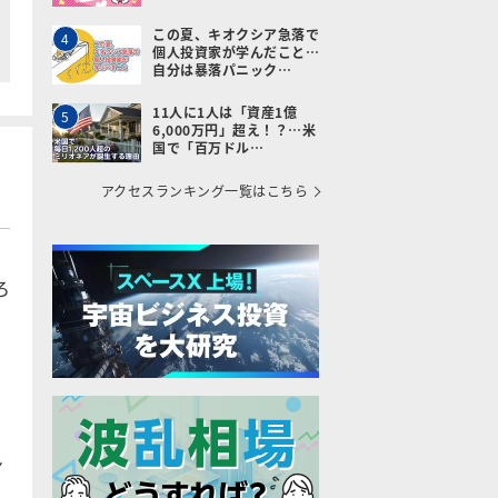
この夏、キオクシア急落で
4
個人投資家が学んだこと…
自分は暴落パニック…
11人に1人は「資産1億
5
6,000万円」超え！？…米
国で「百万ドル…
アクセスランキング一覧はこちら
ろ
。
ン