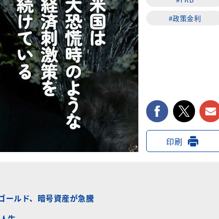
#政策金利
facebook
twi
印刷
、ゴールド、暗号資産が急騰
人生