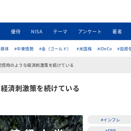
当
優待
NISA
テーマ
アンケート
著者
半導体
#中東情勢
#金（ゴールド）
#米国株
#iDeCo
#投資
恐慌時のような経済刺激策を続けている
な経済刺激策を続けている
#インフレ
#FRB