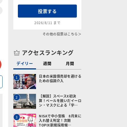
投票する
2026/8/11 まで
その他の投票はこちら＞
アクセスランキング
tter
メールで送る
デイリー
週間
月間
日本の米国債売却を避ける
1
ための協調介入
【解説】スペースX初決
2
算！ベールを脱いだイーロ
ン・マスクによる「宇…
NISAで中小型株 8月末に
3
入れ替え判定！次期
TOPIX新規採用候…