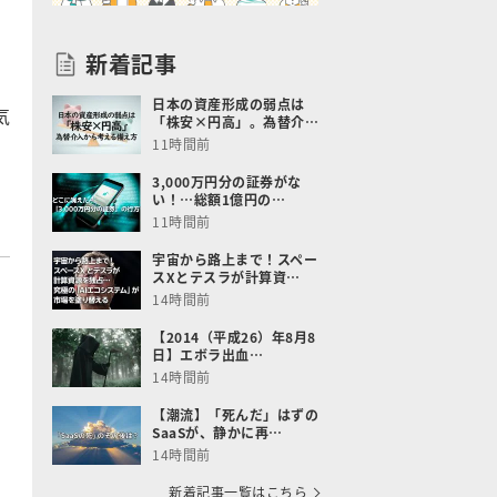
新着記事
日本の資産形成の弱点は
気
「株安×円高」。為替介…
11時間前
3,000万円分の証券がな
い！…総額1億円の…
11時間前
宇宙から路上まで！スペー
スXとテスラが計算資…
14時間前
【2014（平成26）年8月8
日】エボラ出血…
14時間前
【潮流】「死んだ」はずの
SaaSが、静かに再…
14時間前
新着記事一覧はこちら