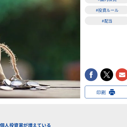
#投資ルール
#配当
facebook
twi
印刷
個人投資家が増えている