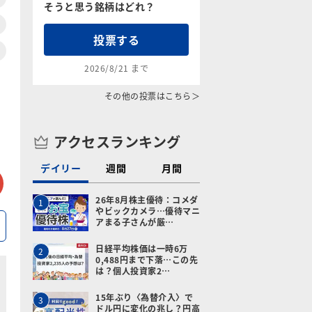
そうと思う銘柄はどれ？
投票する
2026/8/21 まで
その他の投票はこちら＞
アクセスランキング
デイリー
週間
月間
tter
メールで送る
26年8月株主優待：コメダ
1
やビックカメラ…優待マニ
アまる子さんが厳…
日経平均株価は一時6万
2
0,488円まで下落…この先
は？個人投資家2…
15年ぶり〈為替介入〉で
3
ドル円に変化の兆し？円高