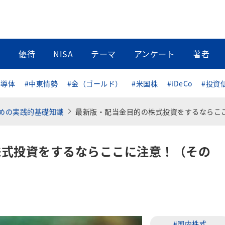
当
優待
NISA
テーマ
アンケート
著者
半導体
#中東情勢
#金（ゴールド）
#米国株
#iDeCo
#投資
めの実践的基礎知識
最新版・配当金目的の株式投資をするならここに注意！（その1
株式投資をするならここに注意！（その
#国内株式