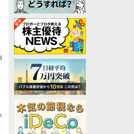
当
、
れ