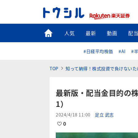
トップ
人気
最新
動画
配
#日経平均株価
#AI
#
TOP
知って納得！株式投資で負けないた
最新版・配当金目的の
1）
2024/4/18 11:00
足立 武志
0