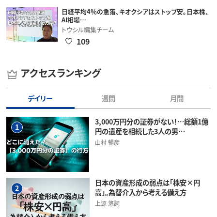
日経平均4％の急落、キオクシアはストップ安。日本株、
AI相場…
トウシル編集チーム
109
アクセスランキング
デイリー
週間
月間
3,000万円分の証券がない！…総額1億
1
円の遺産を相続した3人の男…
山村 暢彦
日本の資産形成の弱点は「株安×円
2
高」。為替介入から考える備え方
上源 悠詞