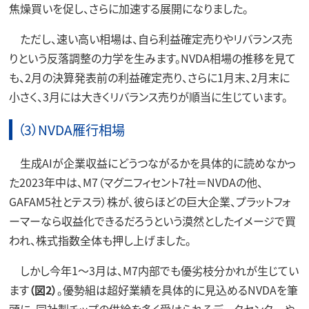
焦燥買いを促し、さらに加速する展開になりました。
ただし、速い高い相場は、自ら利益確定売りやリバランス売
りという反落調整の力学を生みます。NVDA相場の推移を見て
も、2月の決算発表前の利益確定売り、さらに1月末、2月末に
小さく、3月には大きくリバランス売りが順当に生じています。
（3）NVDA雁行相場
生成AIが企業収益にどうつながるかを具体的に読めなかっ
た2023年中は、M7（マグニフィセント7社＝NVDAの他、
GAFAM5社とテスラ）株が、彼らほどの巨大企業、プラットフォ
ーマーなら収益化できるだろうという漠然としたイメージで買
われ、株式指数全体も押し上げました。
しかし今年1～3月は、M7内部でも優劣枝分かれが生じてい
ます
（図2）
。優勢組は超好業績を具体的に見込めるNVDAを筆