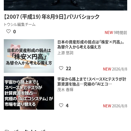
【2007（平成19）年8月9日】パリバショック
トウシル編集チーム
0
NEW
9時間前
日本の資産形成の弱点は「株安×円高」。
為替介入から考える備え方
上源 悠詞
22
NEW
2026/8/8
宇宙から路上まで！スペースXとテスラが計
算資源を独占…究極の「AIエコ…
茂木 春輝
4
NEW
2026/8/8