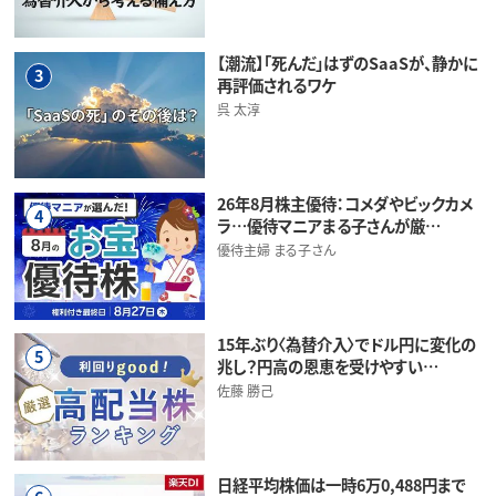
【潮流】「死んだ」はずのSaaSが、静かに
3
再評価されるワケ
呉 太淳
26年8月株主優待：コメダやビックカメ
4
ラ…優待マニアまる子さんが厳…
優待主婦 まる子さん
15年ぶり〈為替介入〉でドル円に変化の
5
兆し？円高の恩恵を受けやすい…
佐藤 勝己
日経平均株価は一時6万0,488円まで