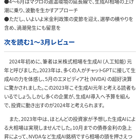
●4～6月はマクロの適温環境の延長線で、生成AI相場の上げ
潮に乗り、波動を生かすアプローチ
●ただし、いよいよ米金利政策の変節を迎え、選挙の横やりを
含め、渦潮発生にも留意を
次を読む1～3月レビュー
2024年初めに、筆者は米株式相場を生成AI（人工知能）元
年と呼びました。2023年は、多くの人がチャットGPTに接して生
成AIの力を体感し、5月のエヌビディア社（NVDA）の超好決算
に驚かされました。この2023年こそ生成AI元年と考える読者も
いるでしょう。しかし多くの企業が、生成AI導入へ予算を組ん
で、投資に動き出すのが2024年と考えられます。
また、2023年中は、ほとんどの投資家が予想した生成AIによ
る大相場は実現しませんでした。10月までの債券金利の急上
昇によって、NVDAなど生成AI銘柄ですら相場の頭を押さえつ