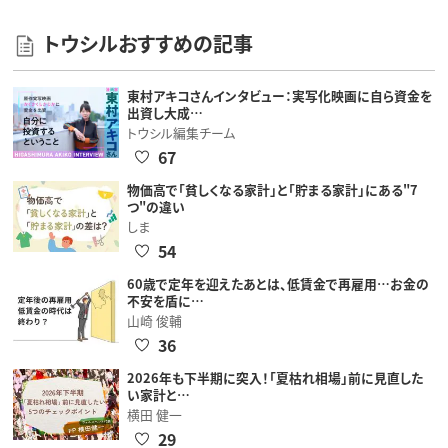
トウシルおすすめの記事
東村アキコさんインタビュー：実写化映画に自ら資金を
出資し大成…
トウシル編集チーム
67
物価高で「貧しくなる家計」と「貯まる家計」にある"7
つ"の違い
しま
54
60歳で定年を迎えたあとは、低賃金で再雇用…お金の
不安を盾に…
山崎 俊輔
36
2026年も下半期に突入！「夏枯れ相場」前に見直した
い家計と…
横田 健一
29