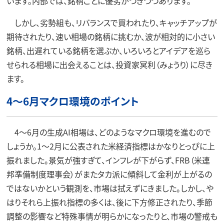
います。内部では、銘柄ごとに優劣がつきつつあります。
しかし、劣勢組も、リバランスで買われたり、キャッチアップが
期待されたり、速い相場の銘柄に挑むか、波が相対的に小さい
銘柄、出遅れている銘柄を選ぶか、いろいろとアイデアを巡ら
せられる相場に出会えることは、投資家冥利（みょうり）に尽き
ます。
4～6月マクロ環境のポイント
4～6月の生成AI相場は、どのようなマクロ環境を進むので
しょうか。1～2月に公表された米経済指標はかなりとっぴに上
振れました。景気が強すぎて、インフレが下がらず、FRB（米連
邦準備制度理事会）がまたタカ派に傾斜して金利が上がるの
ではないかという観測を、市場は拭えずにきました。しかし、や
はりそれら上振れ指標の多くは、後に下方修正されたり、季節
調整の影響など特殊事情が明らかになったりと、市場の警戒も