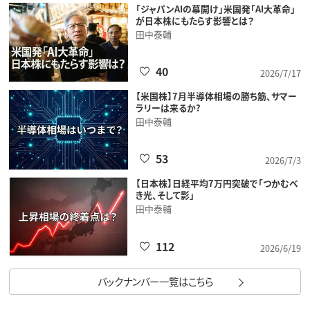
「ジャパンAIの幕開け」米国発「AI大革命」
が日本株にもたらす影響とは？
田中泰輔
40
2026/7/17
【米国株】7月半導体相場の勝ち筋、サマー
ラリーは来るか?
田中泰輔
53
2026/7/3
【日本株】日経平均7万円突破で「つかむべ
き光、そして影」
田中泰輔
112
2026/6/19
バックナンバー一覧はこちら