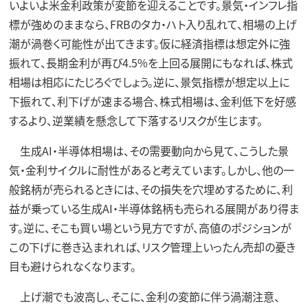
いよいよ米金利政策が変節を迎えることです。景気・インフレ指
標が強めのままなら、FRBのタカ・ハト入り乱れて、相場の上げ
潮が渦巻く可能性が出てきます。仮に経済指標は想定外に強
振れて、長期金利が再び4.5%を上回る展開にもなれば、株式
相場は相応にたじろぐでしょう。逆に、景気指標が想定以上に
下振れて、利下げが速まる場合、株式相場は、金利低下を好感
するより、逆業績を懸念して下落するリスクが生じます。
生成AI・半導体相場は、その需要動向から見て、こうした景
気・金利サイクルに耐性があると考えています。しかし、他の一
般銘柄が売られるときには、その損失を穴埋めするために、利
益が乗っている生成AI・半導体銘柄も売られる展開があり得ま
す。逆に、そこも買い場という見方ですが、高値のポジションが
この下げに巻き込まれれば、リスク管理上いったん売却の憂き
目も避けられなくなります。
上げ潮でも波高し、そこに、金利の変節に伴う渦潮注意、