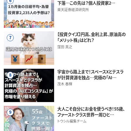
6
下落…この先は？個人投資家2…
楽天証券経済研究所
【投資クイズ】円高、金利上昇、原油高の
7
「メリット株」はどれ？
窪田 真之
宇宙から路上まで！スペースXとテスラ
8
が計算資源を独占…究極の「AI…
茂木 春輝
大人こそ自分にお金を使うべき！55歳、
9
ファーストクラス世界一周ひと…
トウシル編集チーム