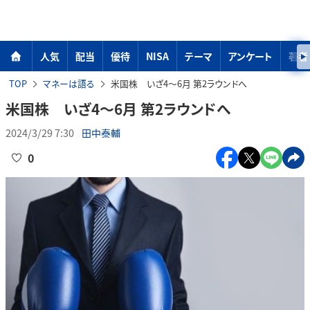
人気
配当
優待
NISA
テーマ
アンケート
著者
TOP
マネーは語る
米国株 いざ4～6月 第2ラウンドへ
米国株 いざ4～6月 第2ラウンドへ
2024/3/29 7:30
田中泰輔
0