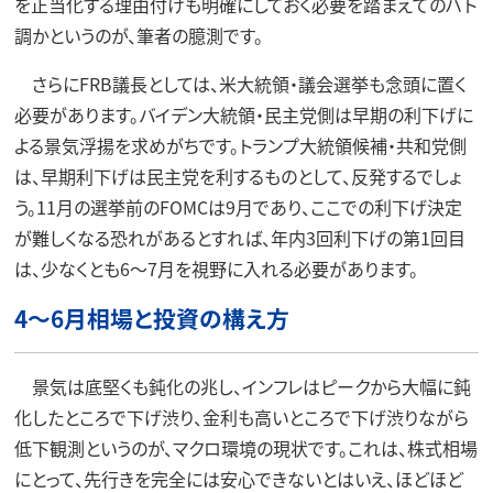
を正当化する理由付けも明確にしておく必要を踏まえてのハト
調かというのが、筆者の臆測です。
さらにFRB議長としては、米大統領・議会選挙も念頭に置く
必要があります。バイデン大統領・民主党側は早期の利下げに
よる景気浮揚を求めがちです。トランプ大統領候補・共和党側
は、早期利下げは民主党を利するものとして、反発するでしょ
う。11月の選挙前のFOMCは9月であり、ここでの利下げ決定
が難しくなる恐れがあるとすれば、年内3回利下げの第1回目
は、少なくとも6～7月を視野に入れる必要があります。
4～6月相場と投資の構え方
景気は底堅くも鈍化の兆し、インフレはピークから大幅に鈍
化したところで下げ渋り、金利も高いところで下げ渋りながら
低下観測というのが、マクロ環境の現状です。これは、株式相場
にとって、先行きを完全には安心できないとはいえ、ほどほど