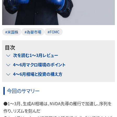
#米国株
#為替市場
#FOMC
目次
次を読む1～3月レビュー
4～6月マクロ環境のポイント
4～6月相場と投資の構え方
今回のサマリー
●1～3月、生成AI相場は、NVDA先導の雁行で加速し、序列を
作り、リズムを刻んだ