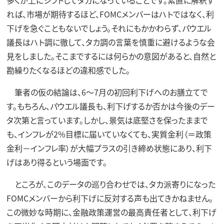
れば、市場が期待するほど、FOMCメンバーはハトではなく、利
下げを急ぐこともないでしょう。それにもかかわらず、パウエル
議長はハト調に徹して、タカ調の言葉を慎重に避けるような会
見をしました。そこまでするには何らかの意図があると、自然と
勘繰りたくなるほどの違和感でした。
筆者の仮の結論は、6～7月の初回利下げへのお膳立てで
す。もちろん、パウエル議長も、利下げするか否かは今後のデー
タ次第と言っています。しかし、景気は底堅さを保ったままで
も、インフレが2%目標に届いていなくても、実質金利（＝政策
金利－インフレ率）が大幅プラスの引き締め状態にあり、利下
げはあり得るという場面です。
ところが、このデータの巡り合わせでは、タカ派寄りになった
FOMCメンバーから利下げに反対する声も出てきかねません。
この微妙な時期に、金融政策運営の最高責任者として、利下げ