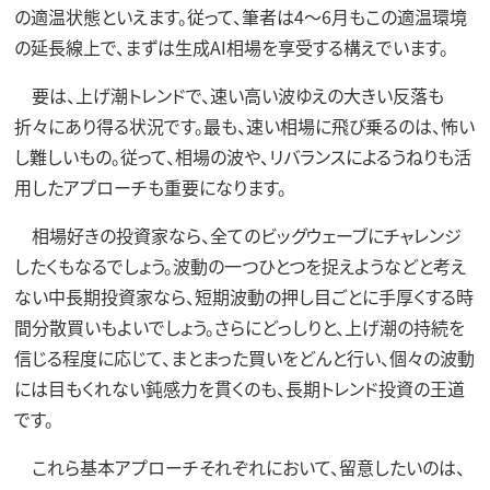
の適温状態といえます。従って、筆者は4～6月もこの適温環境
の延長線上で、まずは生成AI相場を享受する構えでいます。
要は、上げ潮トレンドで、速い高い波ゆえの大きい反落も
折々にあり得る状況です。最も、速い相場に飛び乗るのは、怖い
し難しいもの。従って、相場の波や、リバランスによるうねりも活
用したアプローチも重要になります。
相場好きの投資家なら、全てのビッグウェーブにチャレンジ
したくもなるでしょう。波動の一つひとつを捉えようなどと考え
ない中長期投資家なら、短期波動の押し目ごとに手厚くする時
間分散買いもよいでしょう。さらにどっしりと、上げ潮の持続を
信じる程度に応じて、まとまった買いをどんと行い、個々の波動
には目もくれない鈍感力を貫くのも、長期トレンド投資の王道
です。
これら基本アプローチそれぞれにおいて、留意したいのは、