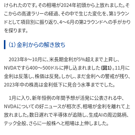
けられたのです。その相場が2024年初頭から上放れました。そ
こからの高速ラリーの経過、その中で生じた変化を、第1ラウン
ドとして項目別に振り返り、4～6月の第2ラウンドへの手がかり
を探ります。
（1）金利からの解き放ち
2023年8～10月に、米長期金利が5%超えまで上昇し、
NVDAですら400～500ドルに押し込まれました
（図1）
。11月に
金利は反落し、株価は反発。しかし、まだ金利への警戒が残り、
2023年中の株高は金利低下に見合う水準まででした。
1月に入り、新年恒例の年間予想が活発に公表される中、
NVDAについての好ニュースが相次ぎ、相場が金利を離れて上
放れました。数日遅れで半導体が追随し、生成AIの周辺銘柄、
テック全般、さらに一般株へと相場は上伸しました。