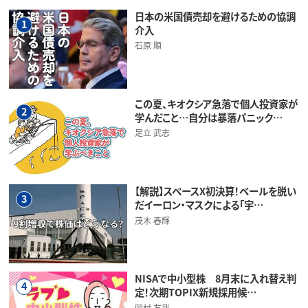
日本の米国債売却を避けるための協調
1
介入
石原 順
この夏、キオクシア急落で個人投資家が
2
学んだこと…自分は暴落パニック…
足立 武志
【解説】スペースX初決算！ベールを脱い
3
だイーロン・マスクによる「宇…
茂木 春輝
NISAで中小型株 8月末に入れ替え判
4
定！次期TOPIX新規採用候…
岡村 友哉