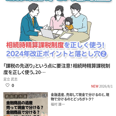
「課税の先送り」という点に要注意！相続時精算課税制
度を正しく使う。20…
足立 武志
0
NEW
2026/8/1
金融遺産、売却して現金で分けるのと、現
物で分けるのとどっちがトク？
福村 雄一