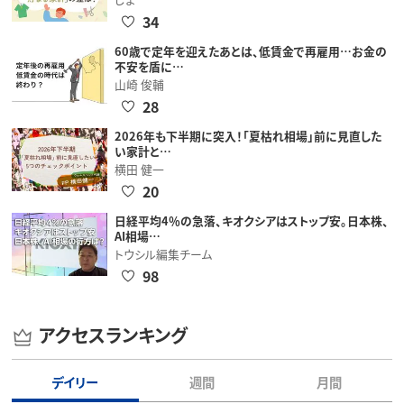
34
60歳で定年を迎えたあとは、低賃金で再雇用…お金の
不安を盾に…
山崎 俊輔
28
2026年も下半期に突入！「夏枯れ相場」前に見直した
い家計と…
横田 健一
20
日経平均4％の急落、キオクシアはストップ安。日本株、
AI相場…
トウシル編集チーム
98
アクセスランキング
デイリー
週間
月間