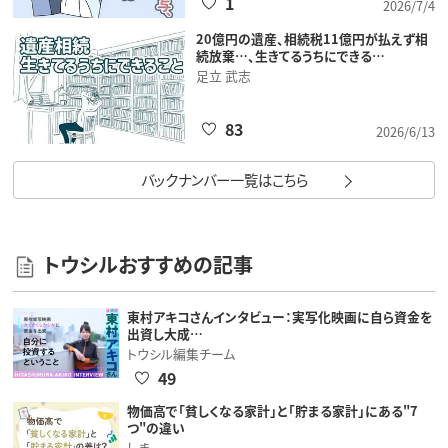
1
2026/7/4
20億円の遺産、相続税11億円が払えず相
続放棄…、生きてるうちにできる…
足立 武志
83
2026/6/13
バックナンバー一覧はこちら
トウシルおすすめの記事
東村アキコさんインタビュー：実写化映画に自ら資金を
出資し大成…
トウシル編集チーム
49
物価高で「貧しくなる家計」と「貯まる家計」にある"7
つ"の違い
しま