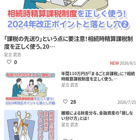
「課税の先送り」という点に要注意！相続時精算課税制
度を正しく使う。20…
足立 武志
0
NEW
2026/8/1
年間110万円が「まるごと非課税」に？相続
時精算課税制度を正しく使う。…
足立 武志
28
2026/7/25
離婚による財産分与、金融資産の「損しな
い分け方」とは！
足立 武志