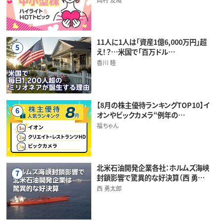
11人に1人は「資産1億6,000万円」超
5
え！？…米国で「百万ドル…
香川 睦
【8月の株主優待ランキングTOP10】イ
6
オンやビックカメラ“例年の…
福ちゃん
北米石油開発企業各社：ホルムズ海峡
7
封鎖影響で驚異的な好決算（西 勇…
西 勇太郎