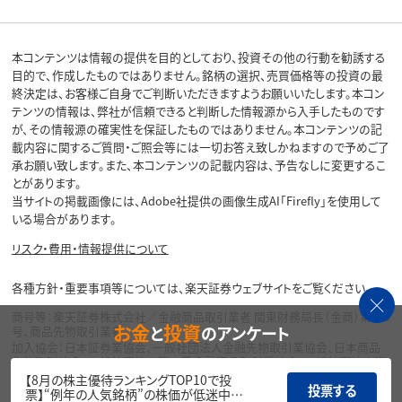
本コンテンツは情報の提供を目的としており、投資その他の行動を勧誘する
目的で、作成したものではありません。銘柄の選択、売買価格等の投資の最
終決定は、お客様ご自身でご判断いただきますようお願いいたします。本コン
テンツの情報は、弊社が信頼できると判断した情報源から入手したものです
が、その情報源の確実性を保証したものではありません。本コンテンツの記
載内容に関するご質問・ご照会等には一切お答え致しかねますので予めご了
承お願い致します。また、本コンテンツの記載内容は、予告なしに変更するこ
とがあります。
当サイトの掲載画像には、Adobe社提供の画像生成AI「Firefly」を使用して
いる場合があります。
リスク・費用・情報提供について
各種方針・重要事項等については、楽天証券ウェブサイトをご覧ください。
商号等：楽天証券株式会社／金融商品取引業者 関東財務局長（金商）第195
お金
投資
と
のアンケート
号、商品先物取引業者
加入協会：日本証券業協会、一般社団法人金融先物取引業協会、日本商品
先物取引協会、一般社団法人第二種金融商品取引業協会、一般社団法人資
産運用業協会
【8月の株主優待ランキングTOP10で投
投票する
票】“例年の人気銘柄”の株価が低迷中…