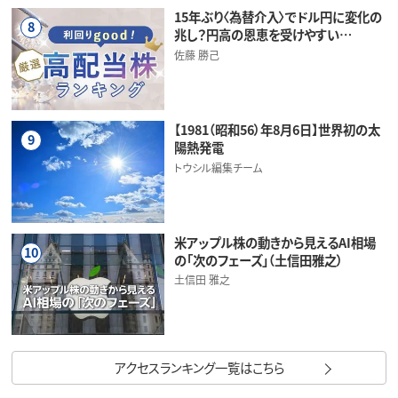
15年ぶり〈為替介入〉でドル円に変化の
8
兆し？円高の恩恵を受けやすい…
佐藤 勝己
【1981（昭和56）年8月6日】世界初の太
9
陽熱発電
トウシル編集チーム
米アップル株の動きから見えるAI相場
10
の「次のフェーズ」（土信田雅之）
土信田 雅之
アクセスランキング一覧はこちら