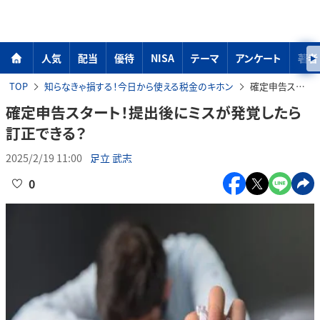
人気
配当
優待
NISA
テーマ
アンケート
著者
TOP
知らなきゃ損する！今日から使える税金のキホン
確定申告スタート！提出後にミスが発覚したら訂正できる？
確定申告スタート！提出後にミスが発覚したら
訂正できる？
2025/2/19 11:00
足立 武志
0