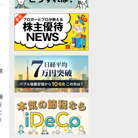
し
速
踊
反
と
ま