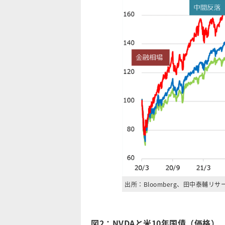
出所：Bloomberg、田中泰輔リサ
図2：NVDAと米10年国債（価格）