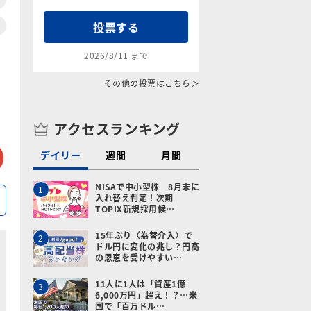
投票する
2026/8/11 まで
その他の投票はこちら＞
アクセスランキング
tter
メールで送る
デイリー
週間
月間
NISAで中小型株 8月末に
1
入れ替え判定！次期
TOPIX新規採用候…
15年ぶり〈為替介入〉で
2
ドル円に変化の兆し？円高
の恩恵を受けやすい…
11人に1人は「資産1億
3
6,000万円」超え！？…米
国で「百万ドル…