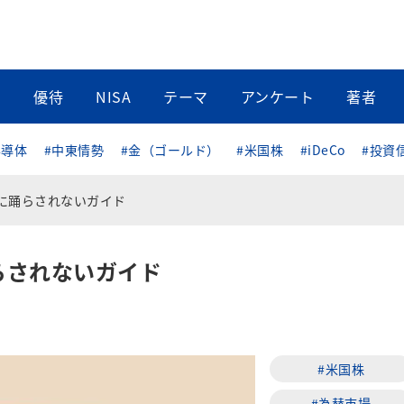
当
優待
NISA
テーマ
アンケート
著者
半導体
#中東情勢
#金（ゴールド）
#米国株
#iDeCo
#投資
場に踊らされないガイド
踊らされないガイド
#米国株
#為替市場