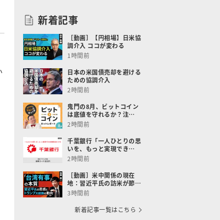
新着記事
［動画］【円相場】日米協
そ
調介入 ココが変わる
1時間前
か
日本の米国債売却を避ける
ための協調介入
2時間前
鬼門の8月、ビットコイン
は底値を守れるか？注…
2時間前
千葉銀行「一人ひとりの思
いを、もっと実現でき…
2時間前
［動画］米中関係の現在
地：習近平氏の訪米が節…
3時間前
新着記事一覧はこちら