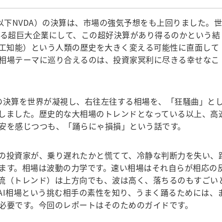
以下NVDA）の決算は、市場の強気予想をも上回りました。世
誇る超巨大企業にして、この超好決算があり得るのかという結
人工知能）という人類の歴史を大きく変える可能性に直面して
相場テーマに巡り合えるのは、投資家冥利に尽きる幸せなこ
の決算を世界が凝視し、右往左往する相場を、「狂騒曲」と
しました。歴史的な大相場のトレンドとなっている以上、高
安を感じつつも、「踊らにゃ損損」という話です。
の投資家が、乗り遅れたかと慌てて、冷静な判断力を失い、
ます。相場は波動の力学です。速い相場はそれ自らが相応の
流（トレンド）は上方向でも、波は高く、落ちるのもすごい
AI相場という挑む相手の素性を知り、うまく踊るためには、
必要です。今回のレポートはそのためのガイドです。