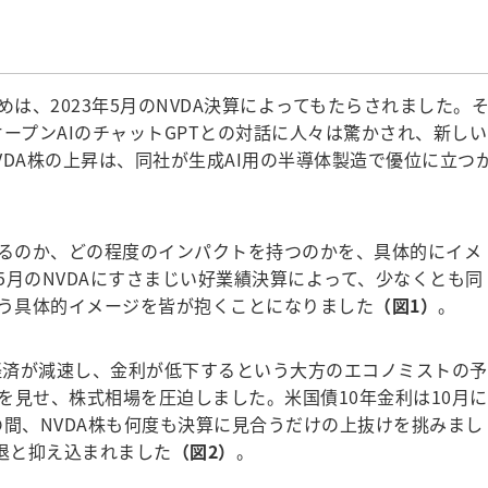
は、2023年5月のNVDA決算によってもたらされました。
たオープンAIのチャットGPTとの対話に人々は驚かされ、新しい
DA株の上昇は、同社が生成AI用の半導体製造で優位に立つ
るのか、どの程度のインパクトを持つのかを、具体的にイメ
5月のNVDAにすさまじい好業績決算によって、少なくとも同
いう具体的イメージを皆が抱くことになりました
（図1）
。
経済が減速し、金利が低下するという大方のエコノミストの予
を見せ、株式相場を圧迫しました。米国債10年金利は10月に
の間、NVDA株も何度も決算に見合うだけの上抜けを挑みまし
一退と抑え込まれました
（図2）
。