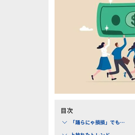
目次
「踊らにゃ損損」でも…
上放れたトレンド