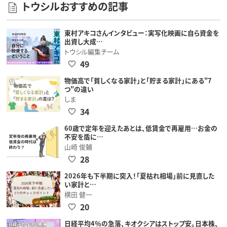
トウシルおすすめの記事
東村アキコさんインタビュー：実写化映画に自ら資金を
出資し大成…
トウシル編集チーム
49
物価高で「貧しくなる家計」と「貯まる家計」にある"7
つ"の違い
しま
34
60歳で定年を迎えたあとは、低賃金で再雇用…お金の
不安を盾に…
山崎 俊輔
28
2026年も下半期に突入！「夏枯れ相場」前に見直した
い家計と…
横田 健一
20
日経平均4％の急落、キオクシアはストップ安。日本株、