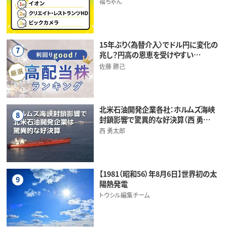
福ちゃん
15年ぶり〈為替介入〉でドル円に変化の
7
兆し？円高の恩恵を受けやすい…
佐藤 勝己
北米石油開発企業各社：ホルムズ海峡
8
封鎖影響で驚異的な好決算（西 勇…
西 勇太郎
【1981（昭和56）年8月6日】世界初の太
9
陽熱発電
トウシル編集チーム