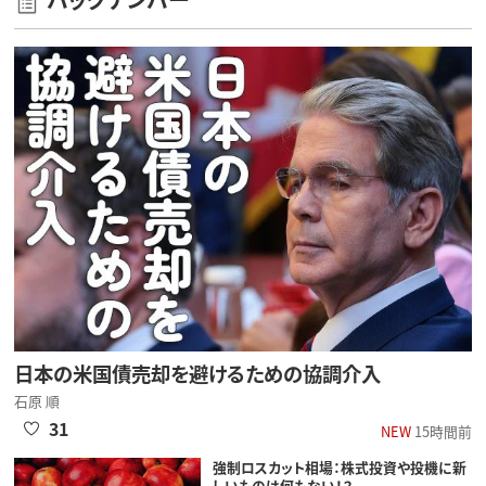
日本の米国債売却を避けるための協調介入
石原 順
31
NEW
15時間前
強制ロスカット相場：株式投資や投機に新
しいものは何もない！？