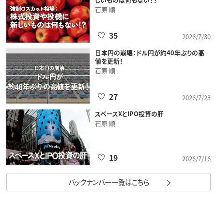
石原 順
35
2026/7/30
日本円の崩壊：ドル円が約40年ぶりの高
値を更新！
石原 順
27
2026/7/23
スペースXとIPO投資の肝
石原 順
19
2026/7/16
バックナンバー一覧はこちら