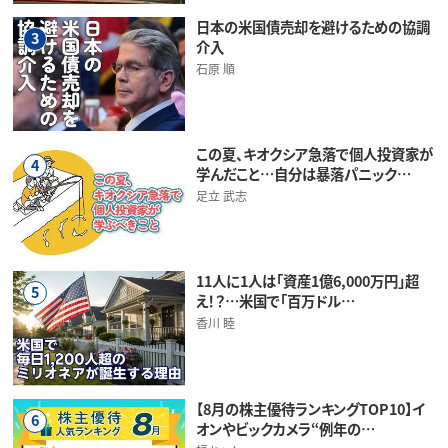
日本の米国債売却を避けるための協調
3
介入
石原 順
この夏、キオクシア急落で個人投資家が
4
学んだこと…自分は暴落パニック…
足立 武志
11人に1人は「資産1億6,000万円」超
5
え！？…米国で「百万ドル…
香川 睦
【8月の株主優待ランキングTOP10】イ
6
オンやビックカメラ“例年の…