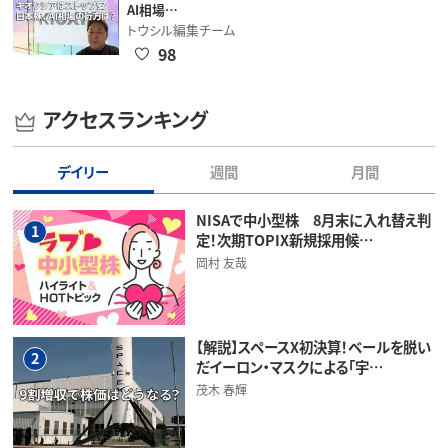
AI相場…
トウシル編集チーム
98
アクセスランキング
デイリー
週間
月間
NISAで中小型株 8月末に入れ替え判
1
定！次期TOPIX新規採用候…
岡村 友哉
【解説】スペースX初決算！ベールを脱い
2
だイーロン・マスクによる「宇…
茂木 春輝