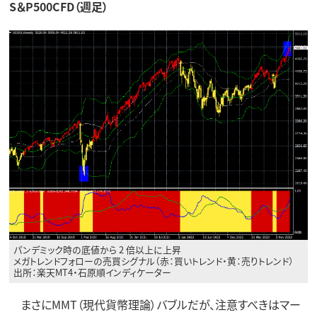
S＆P500CFD（週足）
パンデミック時の底値から 2 倍以上に上昇
メガトレンドフォローの売買シグナル（赤：買いトレンド・黄：売りトレンド）
出所：楽天MT4・石原順インディケーター
まさにMMT（現代貨幣理論）バブルだが、注意すべきはマー