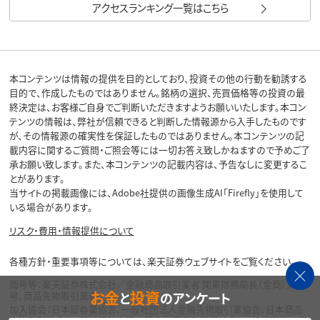
アクセスランキング一覧はこちら
本コンテンツは情報の提供を目的としており、投資その他の行動を勧誘する
目的で、作成したものではありません。銘柄の選択、売買価格等の投資の最
終決定は、お客様ご自身でご判断いただきますようお願いいたします。本コン
テンツの情報は、弊社が信頼できると判断した情報源から入手したものです
が、その情報源の確実性を保証したものではありません。本コンテンツの記
載内容に関するご質問・ご照会等には一切お答え致しかねますので予めご了
承お願い致します。また、本コンテンツの記載内容は、予告なしに変更するこ
とがあります。
当サイトの掲載画像には、Adobe社提供の画像生成AI「Firefly」を使用して
いる場合があります。
リスク・費用・情報提供について
各種方針・重要事項等については、楽天証券ウェブサイトをご覧ください。
商号等：楽天証券株式会社／金融商品取引業者 関東財務局長（金商）第195
お金
投資
と
のアンケート
号、商品先物取引業者
加入協会：日本証券業協会、一般社団法人金融先物取引業協会、日本商品