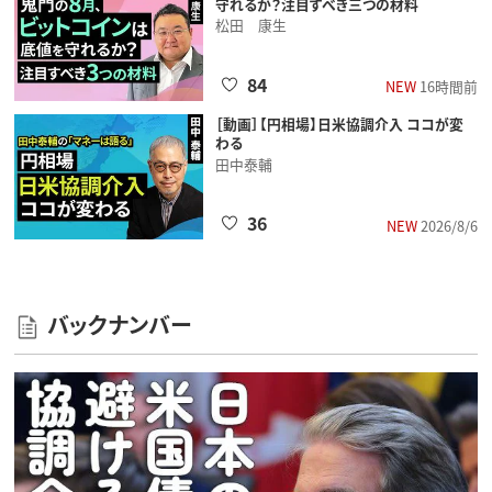
守れるか？注目すべき三つの材料
松田 康生
84
NEW
16時間前
［動画］【円相場】日米協調介入 ココが変
わる
田中泰輔
36
NEW
2026/8/6
バックナンバー