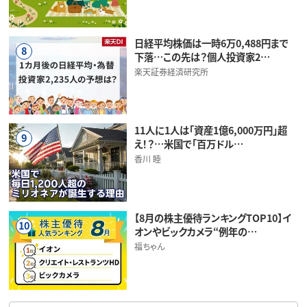
日経平均株価は一時6万0,488円まで
8
下落…この先は？個人投資家2…
楽天証券経済研究所
11人に1人は「資産1億6,000万円」超
9
え！？…米国で「百万ドル…
香川 睦
【8月の株主優待ランキングTOP10】イ
10
オンやビックカメラ“例年の…
福ちゃん