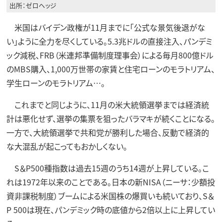
出所：ゼロヘッジ
米国はバイデン政権が11月までに「公式な景気後退がな
い」ように全力を尽くしている。5.3兆ドルの直接注入、パンデミ
ック減税、FRB（米連邦準備制度理事会）による毎月800億ドル
のMBS購入、1,000万世帯の家賃と住宅ローンのモラトリアム、
学生ローンのモラトリアム…。
これまでと同じように、11月の米大統領選挙までは経済統
計は悪化せず、選挙の集票を狙ったバラマキが続くことになる。
一方で、大統領選挙で共和党が勝利した場合、反動で経済的
な大混乱が起こってもおかしくない。
S＆P500種指数は過去15週のうち14週が上昇している。こ
れは1972年以来のことである。日本の新NISA（ニーサ：少額投
資非課税制度）ブームによる米国株の爆買いも続いており、S＆
P 500は現在、パンデミック時の底値から2倍以上に上昇してい