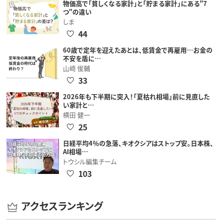
物価高で「貧しくなる家計」と「貯まる家計」にある"7
つ"の違い
しま
44
60歳で定年を迎えたあとは、低賃金で再雇用…お金の
不安を盾に…
山崎 俊輔
33
2026年も下半期に突入！「夏枯れ相場」前に見直した
い家計と…
横田 健一
25
日経平均4％の急落、キオクシアはストップ安。日本株、
AI相場…
トウシル編集チーム
103
アクセスランキング