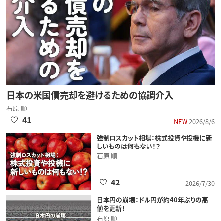
日本の米国債売却を避けるための協調介入
石原 順
41
NEW
2026/8/6
強制ロスカット相場：株式投資や投機に新
しいものは何もない！？
石原 順
42
2026/7/30
日本円の崩壊：ドル円が約40年ぶりの高
値を更新！
石原 順