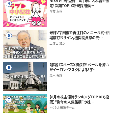
NISAで中小型株 8月末に入れ替え判
4
定！次期TOPIX新規採用候…
岡村 友哉
米株V字回復で再注目のオニール式・相
5
場底打ちサイン。機関投資家の売…
土信田 雅之
【解説】スペースX初決算！ベールを脱い
6
だイーロン・マスクによる「宇…
茂木 春輝
【8月の株主優待ランキングTOP10で投
7
票】“例年の人気銘柄”の株…
トウシル編集チーム