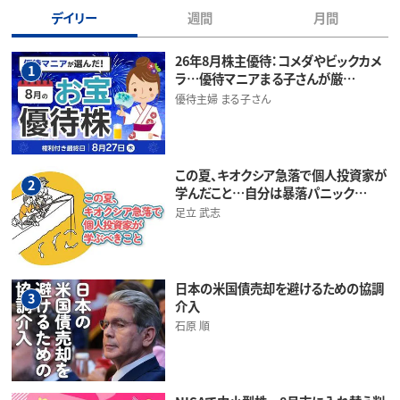
デイリー
週間
月間
26年8月株主優待：コメダやビックカメ
1
ラ…優待マニアまる子さんが厳…
優待主婦 まる子さん
この夏、キオクシア急落で個人投資家が
2
学んだこと…自分は暴落パニック…
足立 武志
日本の米国債売却を避けるための協調
3
介入
石原 順