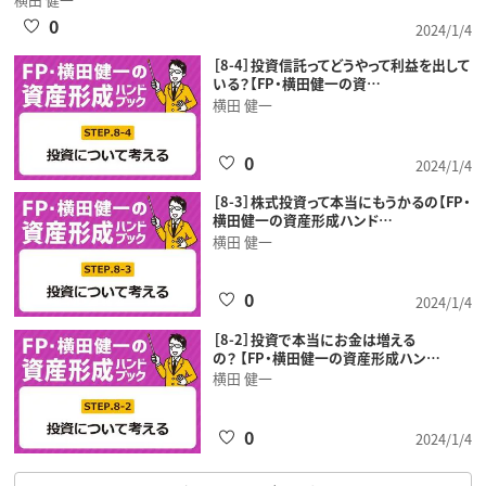
0
2024/1/4
［8-4］投資信託ってどうやって利益を出して
いる？【FP・横田健一の資…
横田 健一
0
2024/1/4
［8-3］株式投資って本当にもうかるの【FP・
横田健一の資産形成ハンド…
横田 健一
0
2024/1/4
［8-2］投資で本当にお金は増える
の？ 【FP・横田健一の資産形成ハン…
横田 健一
0
2024/1/4