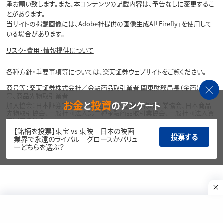
承お願い致します。また、本コンテンツの記載内容は、予告なしに変更するこ
とがあります。
当サイトの掲載画像には、Adobe社提供の画像生成AI「Firefly」を使用して
いる場合があります。
リスク・費用・情報提供について
各種方針・重要事項等については、楽天証券ウェブサイトをご覧ください。
商号等：楽天証券株式会社／金融商品取引業者 関東財務局長（金商）第195
号、商品先物取引業者
お金
投資
と
のアンケート
加入協会：日本証券業協会、一般社団法人金融先物取引業協会、日本商品
先物取引協会、一般社団法人第二種金融商品取引業協会、一般社団法人資
産運用業協会
【銘柄を投票】東宝 vs 東映 日本の映画
投票する
Copyright©
業界で永遠のライバル グロースかバリュ
1999-2026 Rakuten Securities, Inc. All
ーどちらを選ぶ？
Rights Reserved.