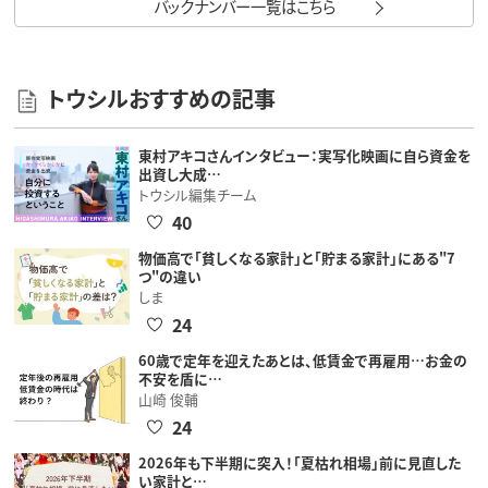
バックナンバー一覧はこちら
トウシルおすすめの記事
東村アキコさんインタビュー：実写化映画に自ら資金を
出資し大成…
トウシル編集チーム
40
物価高で「貧しくなる家計」と「貯まる家計」にある"7
つ"の違い
しま
24
60歳で定年を迎えたあとは、低賃金で再雇用…お金の
不安を盾に…
山崎 俊輔
24
2026年も下半期に突入！「夏枯れ相場」前に見直した
い家計と…