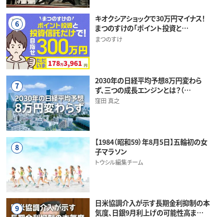
キオクシアショックで30万円マイナス！
6
まつのすけの「ポイント投資と…
まつのすけ
2030年の日経平均予想8万円変わら
7
ず、三つの成長エンジンとは？（…
窪田 真之
【1984（昭和59）年8月5日】五輪初の女
8
子マラソン
トウシル編集チーム
日米協調介入が示す長期金利抑制の本
9
気度、日銀9月利上げの可能性高ま…