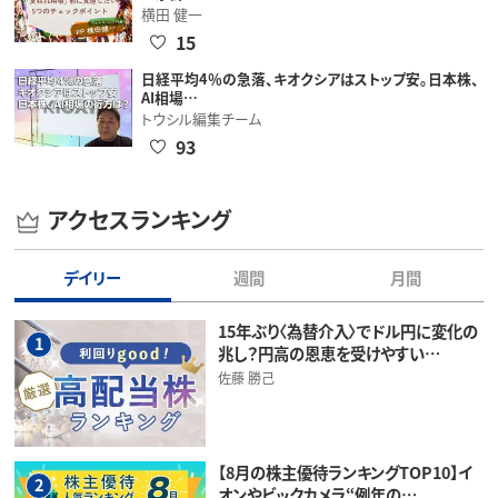
横田 健一
15
日経平均4％の急落、キオクシアはストップ安。日本株、
AI相場…
トウシル編集チーム
93
アクセスランキング
デイリー
週間
月間
15年ぶり〈為替介入〉でドル円に変化の
1
兆し？円高の恩恵を受けやすい…
佐藤 勝己
【8月の株主優待ランキングTOP10】イ
2
オンやビックカメラ“例年の…