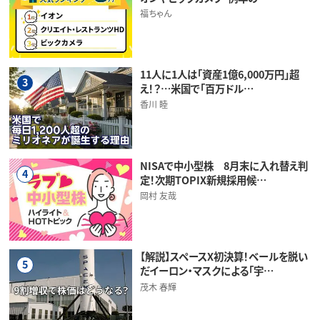
福ちゃん
11人に1人は「資産1億6,000万円」超
3
え！？…米国で「百万ドル…
香川 睦
NISAで中小型株 8月末に入れ替え判
4
定！次期TOPIX新規採用候…
岡村 友哉
【解説】スペースX初決算！ベールを脱い
5
だイーロン・マスクによる「宇…
茂木 春輝