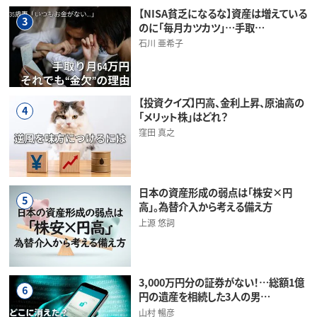
【NISA貧乏になるな】資産は増えている
3
のに「毎月カツカツ」…手取…
石川 亜希子
【投資クイズ】円高、金利上昇、原油高の
4
「メリット株」はどれ？
窪田 真之
日本の資産形成の弱点は「株安×円
5
高」。為替介入から考える備え方
上源 悠詞
3,000万円分の証券がない！…総額1億
6
円の遺産を相続した3人の男…
山村 暢彦