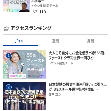
AI相場…
トウシル編集チーム
119
アクセスランキング
デイリー
週間
月間
大人こそ自分にお金を使うべき！55歳、
1
ファーストクラス世界一周ひと…
トウシル編集チーム
日本製鉄の投資判断を「買い」に引き上
2
げ。USスチール黒字転換（窪田…
窪田 真之