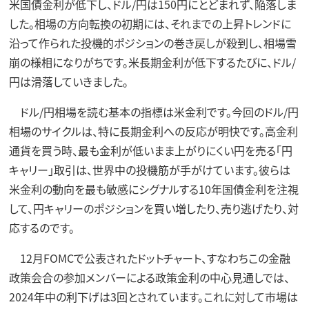
米国債金利が低下し、ドル/円は150円にとどまれず、陥落しま
した。相場の方向転換の初期には、それまでの上昇トレンドに
沿って作られた投機的ポジションの巻き戻しが殺到し、相場雪
崩の様相になりがちです。米長期金利が低下するたびに、ドル/
円は滑落していきました。
ドル/円相場を読む基本の指標は米金利です。今回のドル/円
相場のサイクルは、特に長期金利への反応が明快です。高金利
通貨を買う時、最も金利が低いまま上がりにくい円を売る「円
キャリー」取引は、世界中の投機筋が手がけています。彼らは
米金利の動向を最も敏感にシグナルする10年国債金利を注視
して、円キャリーのポジションを買い増したり、売り逃げたり、対
応するのです。
12月FOMCで公表されたドットチャート、すなわちこの金融
政策会合の参加メンバーによる政策金利の中心見通しでは、
2024年中の利下げは3回とされています。これに対して市場は