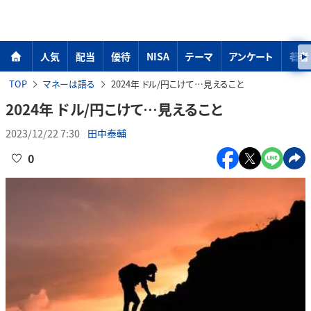
人気
配当
優待
NISA
テーマ
アンケート
著者
TOP
マネーは語る
2024年 ドル/円こけて…見えること
2024年 ドル/円こけて…見えること
2023/12/22 7:30
田中泰輔
0