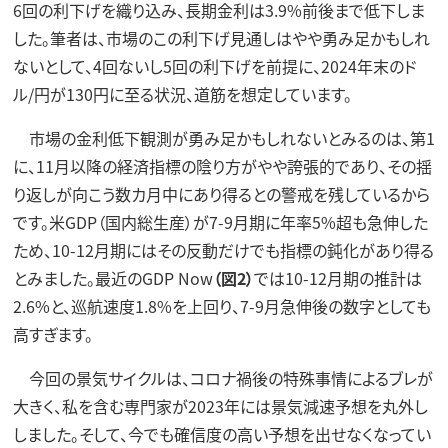
6回の利下げを織り込み、長期金利は3.9%前後まで低下しま
した。筆者は、市場のこの利下げ見通しはやや勇み足かもしれ
ないとして、4回ないし5回の利下げを前提に、2024年末のド
ル/円が130円に至る状況、道筋を想定しています。
市場の金利低下観測が勇み足かもしれないとみるのは、第1
に、11月以降の経済指標の陰り方がやや誇張的であり、その揺
り返しが向こう数カ月中にあり得るとの警戒を残しているから
です。米GDP（国内総生産）が7-9月期に年率5%超も急伸した
ため、10-12月期にはその反動だけでも指標の鈍化があり得る
とみました。最近のGDP Now
（図2）
では10-12月期の推計は
2.6%と、巡航速度1.8%を上回り、7-9月急伸後の数字としても
高すぎます。
今回の景気サイクルは、コロナ禍後の特殊事情によるブレが
大きく、私を含む専門家が2023年には景気減速予想を丸外し
しました。そして、今でも確信度の高い予想を出せなくなってい