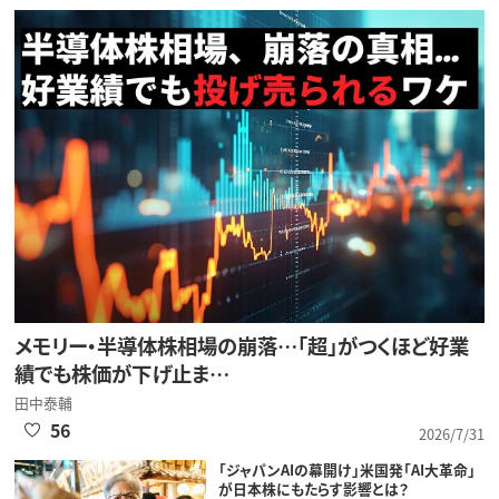
メモリー・半導体株相場の崩落…「超」がつくほど好業
績でも株価が下げ止ま…
田中泰輔
56
2026/7/31
「ジャパンAIの幕開け」米国発「AI大革命」
が日本株にもたらす影響とは？