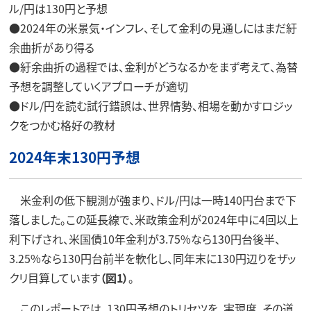
ル/円は130円と予想
●2024年の米景気・インフレ、そして金利の見通しにはまだ紆
余曲折があり得る
●紆余曲折の過程では、金利がどうなるかをまず考えて、為替
予想を調整していくアプローチが適切
●ドル/円を読む試行錯誤は、世界情勢、相場を動かすロジッ
クをつかむ格好の教材
2024年末130円予想
米金利の低下観測が強まり、ドル/円は一時140円台まで下
落しました。この延長線で、米政策金利が2024年中に4回以上
利下げされ、米国債10年金利が3.75%なら130円台後半、
3.25%なら130円台前半を軟化し、同年末に130円辺りをザッ
クリ目算しています
（図1）
。
このレポートでは、130円予想のトリセツを、実現度、その道