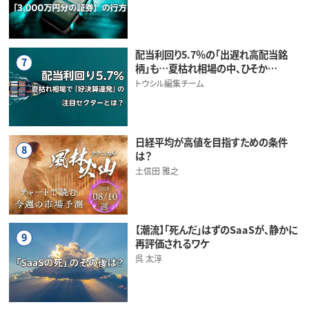
配当利回り5.7％の「出遅れ高配当銘
7
柄」も…夏枯れ相場の中、ひそか…
トウシル編集チーム
日経平均が高値を目指すための条件
8
は？
土信田 雅之
【潮流】「死んだ」はずのSaaSが、静かに
9
再評価されるワケ
呉 太淳