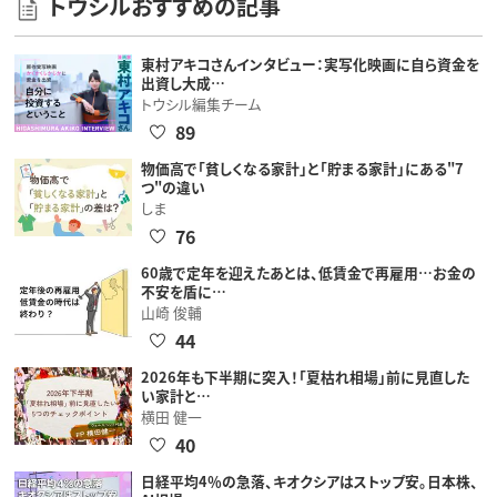
トウシルおすすめの記事
東村アキコさんインタビュー：実写化映画に自ら資金を
出資し大成…
トウシル編集チーム
89
物価高で「貧しくなる家計」と「貯まる家計」にある"7
つ"の違い
しま
76
60歳で定年を迎えたあとは、低賃金で再雇用…お金の
不安を盾に…
山崎 俊輔
44
2026年も下半期に突入！「夏枯れ相場」前に見直した
い家計と…
横田 健一
40
日経平均4％の急落、キオクシアはストップ安。日本株、