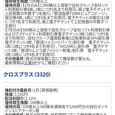
優待発生株数：
500株以上
優待内容：
【1月のみ】1,000株以上保有で自社グループ会社リフ
ト利用割引券6枚。1枚につき5名まで利用可。紙と電子チケットで
上記枚数の半数ずつを発行。｢那須高原TOWAピュアコテージ｣
宿泊券4枚。1枚につき2名まで利用可。電子チケットの場合は1枚
につき3名まで利用可。紙と電子チケットで上記枚数の半数ずつ
を発行
【7月のみ】500株以上保有で自社グループ会社リフト利用割引券
およびアクティビティ利用割引券電子チケット3枚（1枚につき5名
まで利用可）、自社グループ運営駐車場1日駐車料金30%割引券
電子チケット3枚、｢那須ハイランドパーク｣割引券 電子チケット
1枚（1枚につき4名まで利用可）、｢NOZARU｣割引券 電子チケ
ット1枚、｢那須りんどう湖ファミリー牧場｣割引券 電子チケット
1枚（1枚につき4名まで利用可）
その他条件：
株式の保有数に応じて贈呈数が異なる。
最新情報は
企業HP
からご確認ください
クロスプラス（3320）
権利付き最終月：
1月［貸借銘柄］
株価：
1,101円
配当利回り：
1.12%
優待発生株数：
100株以上
優待内容：
100株以上500株未満保有で3,000円分の自社オンラ
インストアクーポン券
その他条件：
株式の保有数、保有期間に応じて贈呈数が異なる