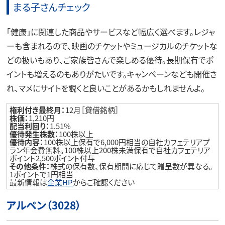
まる子さんチェック
「健康」に関連した商品やサービスなど幅広く選べます。レジャ
ーも含まれるので、映画のチケットやミュージカルのチケットな
どの扱いもあり、ご家族皆さんで楽しめる優待。長期保有でポ
イントも増えるのもありがたいです。キャンペーンなども開催さ
れ、マメにサイトを覗くと良いことがあるかもしれませんよ。
権利付き最終月：
12月［貸借銘柄］
株価：
1,210円
配当利回り：
1.51%
優待発生株数：
100株以上
優待内容：
100株以上保有で6,000円相当の自社カフェテリアプ
ラン年会費無料。100株以上200株未満保有で自社カフェテリア
ポイント2,500ポイント付与
その他条件：
株式の保有数、保有期間に応じて贈呈数が異なる。
1ポイントで1円相当
最新情報は
企業HP
からご確認ください
アルペン（3028）