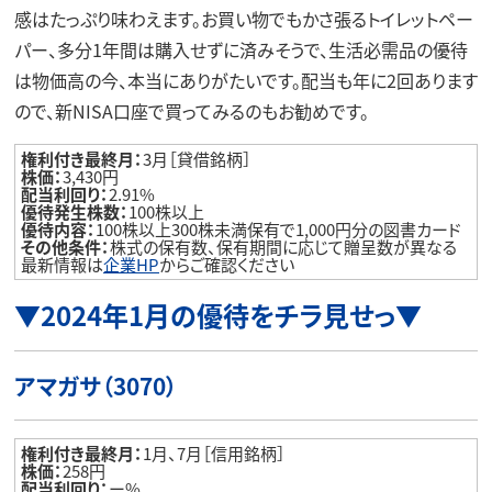
感はたっぷり味わえます。お買い物でもかさ張るトイレットペー
パー、多分1年間は購入せずに済みそうで、生活必需品の優待
は物価高の今、本当にありがたいです。配当も年に2回あります
ので、新NISA口座で買ってみるのもお勧めです。
権利付き最終月：
3月［貸借銘柄］
株価：
3,430円
配当利回り：
2.91%
優待発生株数：
100株以上
優待内容：
100株以上300株未満保有で1,000円分の図書カード
その他条件：
株式の保有数、保有期間に応じて贈呈数が異なる
最新情報は
企業HP
からご確認ください
▼2024年1月の優待をチラ見せっ▼
アマガサ（3070）
権利付き最終月：
1月、7月［信用銘柄］
株価：
258円
配当利回り：
ー%