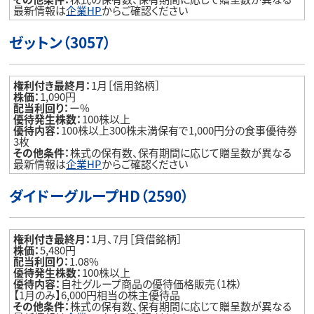
最新情報は
企業HP
からご確認ください
ゼットン（3057）
権利付き最終月：
1月［信用銘柄］
株価：
1,090円
配当利回り：
ー%
優待発生株数：
100株以上
優待内容：
100株以上300株未満保有で1,000円分の食事優待券
3枚
その他条件：
株式の保有数、保有期間に応じて贈呈数が異なる
最新情報は
企業HP
からご確認ください
ダイドーグループHD（2590）
権利付き最終月：
1月、7月［貸借銘柄］
株価：
5,480円
配当利回り：
1.08%
優待発生株数：
100株以上
優待内容：
自社グループ商品の優待価格販売（1株）
【1月のみ】6,000円相当の株主優待品
その他条件：
株式の保有数、保有期間に応じて贈呈数が異なる