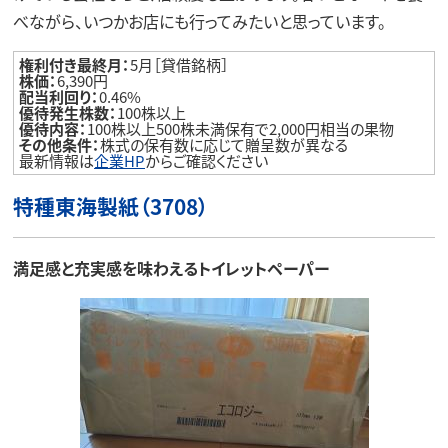
べながら、いつかお店にも行ってみたいと思っています。
権利付き最終月：
5月［貸借銘柄］
株価：
6,390円
配当利回り：
0.46%
優待発生株数：
100株以上
優待内容：
100株以上500株未満保有で2,000円相当の果物
その他条件：
株式の保有数に応じて贈呈数が異なる
最新情報は
企業HP
からご確認ください
特種東海製紙（3708）
満足感と充実感を味わえるトイレットペーパー