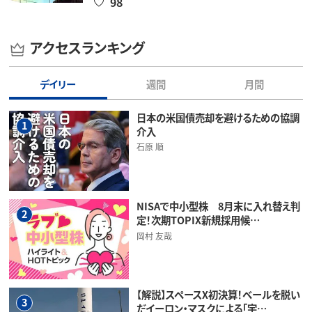
98
アクセスランキング
デイリー
週間
月間
日本の米国債売却を避けるための協調
1
介入
石原 順
NISAで中小型株 8月末に入れ替え判
2
定！次期TOPIX新規採用候…
岡村 友哉
【解説】スペースX初決算！ベールを脱い
3
だイーロン・マスクによる「宇…