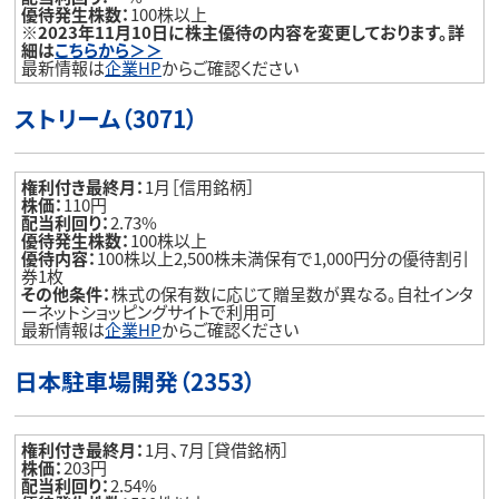
優待発生株数：
100株以上
※2023年11月10日に株主優待の内容を変更しております。詳
細は
こちらから＞＞
最新情報は
企業HP
からご確認ください
ストリーム（3071）
権利付き最終月：
1月［信用銘柄］
株価：
110円
配当利回り：
2.73%
優待発生株数：
100株以上
優待内容：
100株以上2,500株未満保有で1,000円分の優待割引
券1枚
その他条件：
株式の保有数に応じて贈呈数が異なる。自社インタ
ーネットショッピングサイトで利用可
最新情報は
企業HP
からご確認ください
日本駐車場開発（2353）
権利付き最終月：
1月、7月［貸借銘柄］
株価：
203円
配当利回り：
2.54%