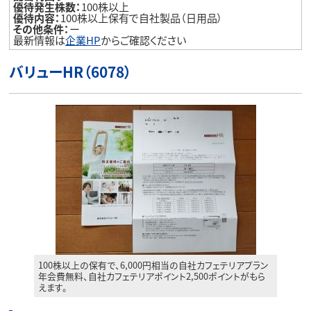
優待発生株数：
100株以上
優待内容：
100株以上保有で自社製品（日用品）
その他条件：
ー
最新情報は
企業HP
からご確認ください
バリューHR（6078）
100株以上の保有で、6,000円相当の自社カフェテリアプラン
年会費無料、自社カフェテリアポイント2,500ポイントがもら
えます。