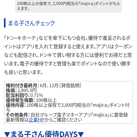
100株以上の保有で、2,000円相当の｢majica｣ポイントがもら
えます。
まる子さんチェック
「ドン・キホーテ」などを傘下にもつ会社。優待で進呈されるポ
イントはアプリを入れて登録すると使えます。アプリはクーポン
なども配信され、ドンキで買い物する方には便利でお得だと思
います。電子の優待ですと管理も楽でポイントなので使い勝手
も良いと思います。
権利付き最終月：
6月、12月［貸借銘柄］
株価：
2,895.5円
配当利回り：
0.71%
優待発生株数：
100株以上
優待内容：
100株以上保有で2,000円相当の「majica」ポイント付
与
その他条件：
自社グループ電子マネーアプリ「majica」に要登録
最新情報は
企業HP
からご確認ください
まる子さん優待DAYS
▼
▼