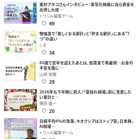
東村アキコさんインタビュー：実写化映画に自ら資金を
出資し大成…
トウシル編集チーム
49
物価高で「貧しくなる家計」と「貯まる家計」にある"7
つ"の違い
しま
34
60歳で定年を迎えたあとは、低賃金で再雇用…お金の
不安を盾に…
山崎 俊輔
28
2026年も下半期に突入！「夏枯れ相場」前に見直した
い家計と…
横田 健一
20
日経平均4％の急落、キオクシアはストップ安。日本株、
AI相場…
トウシル編集チーム