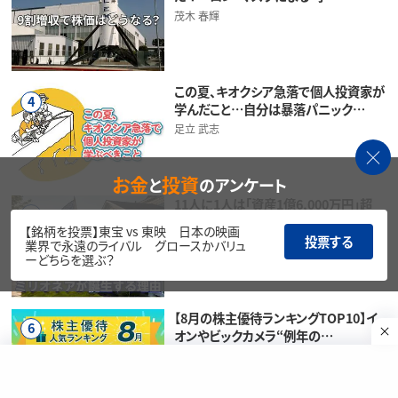
茂木 春輝
この夏、キオクシア急落で個人投資家が
4
学んだこと…自分は暴落パニック…
足立 武志
お金
投資
と
のアンケート
11人に1人は「資産1億6,000万円」超
5
え！？…米国で「百万ドル…
【銘柄を投票】東宝 vs 東映 日本の映画
投票する
香川 睦
業界で永遠のライバル グロースかバリュ
ーどちらを選ぶ？
【8月の株主優待ランキングTOP10】イ
6
オンやビックカメラ“例年の…
福ちゃん