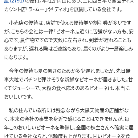
産（2791）
の優待。本社が岡山にあり、主に西日本で食品ディス
カウント店「ラ・ムー」や「ディオ」を展開している会社です。
小売店の優待は、店舗で使える優待券や割引券が多いです
が、こちらの会社は一律「ピオーネ」。近くに店舗がない方も、安
心です。農作物ですので天候に左右され、到着が遅れることも
ありますが、遅れる際はご連絡もあり、届くのがより一層楽しみ
になります。
今年の優待も夏の暑さのためか多少遅れましたが、先日無
事大粒でパチンと弾けそうな新鮮なピオーネが届きました。甘
くてジューシーで、大粒の食べ応えのあるピオーネは、本当に
おいしいです。
私の住んでいる所には残念ながら大黒天物産の店舗がな
く、本来の会社の事業を身近で感じることはできませんが、毎
年このおいしいピオーネを準備し、全国の株主さんへ確実に届
けている会社ならと、信頼度も上がります。甘いピオーネを食