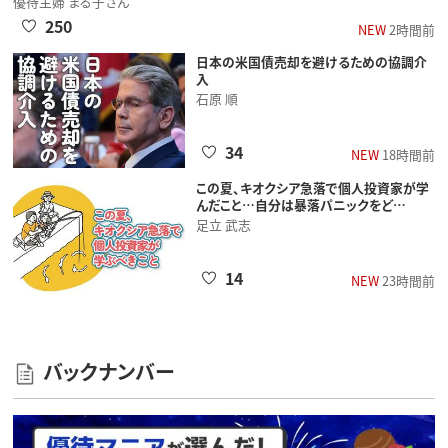
優待主婦 まる子さん
250
NEW
2時間前
日本の米国債売却を避けるための協調介
入
石原 順
34
NEW
18時間前
この夏、キオクシア急落で個人投資家が学
んだこと…自分は暴落パニックをど…
足立 武志
14
NEW
23時間前
バックナンバー