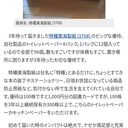
銘柄名：特種東海製紙（3708）
3年待って届きました
特種東海製紙（3708）
のビッグな優待、
自社製品のトイレットペーパー8パック。1パックに12個入って
いるので全部で96個。数もすごいですが体積もすごく、置き場
所に困りますが3年待った大切な優待です。
特種東海製紙は社名に「特種」とあるだけに、ちょっとすてき
な本の装丁やステーショナリー、日頃お世話になっている偽造
防止用紙など、気付かない所で生活を支えてくれている会社で
す。優待は100株ですと1,000円分の図書カードですが、100株
を3年以上継続保有か300株以上で、こちらのトイレットペーパ
ーかキッチンペーパーをいただけます。
初めて届いた時のインパクトは絶大で、ナゼか満足感と充実