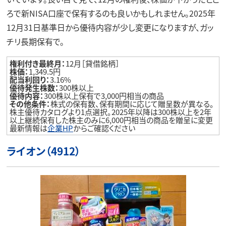
ろで新NISA口座で保有するのも良いかもしれません。2025年
12月31日基準日から優待内容が少し変更になりますが、ガッ
チリ長期保有で。
権利付き最終月：
12月［貸借銘柄］
株価：
1,349.5円
配当利回り：
3.16%
優待発生株数：
300株以上
優待内容：
300株以上保有で3,000円相当の商品
その他条件：
株式の保有数、保有期間に応じて贈呈数が異なる。
株主優待カタログより1点選択。2025年以降は300株以上を2年
以上継続保有した株主のみに6,000円相当の商品を贈呈に変更
最新情報は
企業HP
からご確認ください
ライオン（4912）