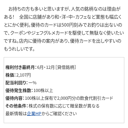
お持ちの方も多いと思いますが、人気の銘柄なのは理由が
ある！ 全国に店舗があり和・洋・中・カフェなど業態も幅広く
とにかく便利。優待のカードは500円刻みでお釣りは出ないの
で、クーポンやジェフグルメカードを駆使して無駄なく使いたい
ですね。店内に優待の案内があり、優待カードを出しやすいの
もうれしいです。
権利付き最終月：
6月・12月［貸借銘柄］
株価：
2,107円
配当利回り：
ー%
優待発生株数：
100株以上
優待内容：
100株以上保有で2,000円分の飲食代割引カード
その他条件：
株式の保有数に応じて贈呈数が異なる
最新情報は
企業HP
からご確認ください