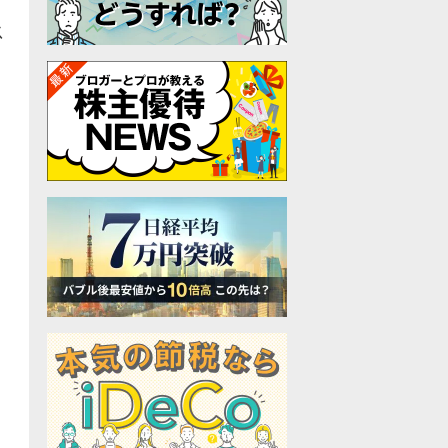
ス
間
、