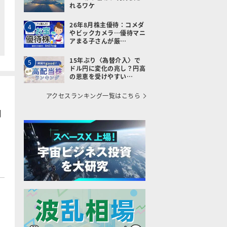
れるワケ
26年8月株主優待：コメダ
4
やビックカメラ…優待マニ
アまる子さんが厳…
15年ぶり〈為替介入〉で
5
ドル円に変化の兆し？円高
の恩恵を受けやすい…
アクセスランキング一覧はこちら
月