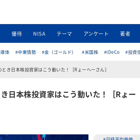
当
優待
NISA
テーマ
アンケート
著者
半導体
#中東情勢
#金（ゴールド）
#米国株
#iDeCo
#投資
のとき日本株投資家はこう動いた！［Rょーへーさん］
き日本株投資家はこう動いた！［Rょー
#日経平均株価