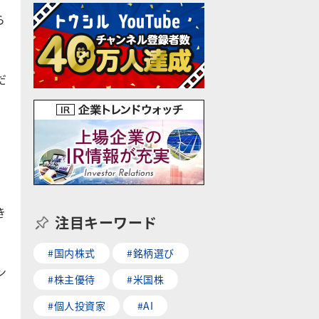
ら
だ
き
注目キーワード
#国内株式
#銘柄選び
ン
#株主優待
#米国株
#個人投資家
#AI