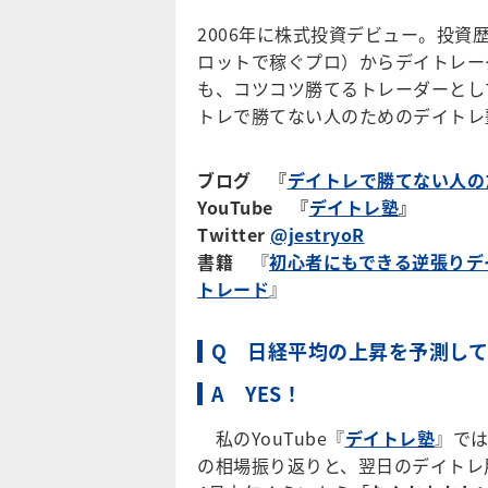
2006年に株式投資デビュー。投資
ロットで稼ぐプロ）からデイトレー
も、コツコツ勝てるトレーダーとして
トレで勝てない人のためのデイトレ
ブログ 『
デイトレで勝てない人の
YouTube 『
デイトレ塾
』
Twitter
@jestryoR
書籍
『
初心者にもできる逆張りデ
トレード
』
Q 日経平均の上昇を予測し
A YES！
私のYouTube『
デイトレ塾
』では
の相場振り返りと、翌日のデイトレ