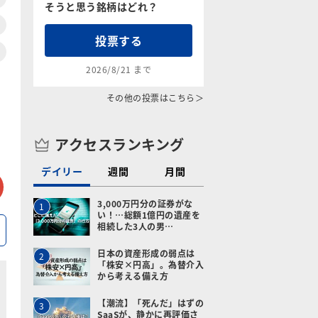
そうと思う銘柄はどれ？
投票する
2026/8/21 まで
その他の投票はこちら＞
アクセスランキング
デイリー
週間
月間
tter
メールで送る
3,000万円分の証券がな
1
い！…総額1億円の遺産を
相続した3人の男…
日本の資産形成の弱点は
2
「株安×円高」。為替介入
から考える備え方
【潮流】「死んだ」はずの
3
SaaSが、静かに再評価さ