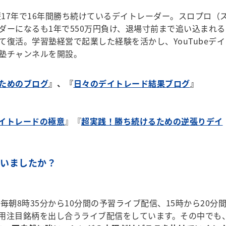
歴17年で16年間勝ち続けているデイトレーダー。スロプロ（
ダーになるも1年で550万円負け、退場寸前まで追い込まれる
復活。学習塾経営で起業した経験を活かし、YouTubeデイ
塾チャンネルを開設。
ためのブログ
』、『
日々のデイトレード結果ブログ
』
イトレードの極意
』『
超実践！勝ち続けるための逆張りデイ
ていましたか？
毎朝8時35分から10分間の予習ライブ配信、15時から20分
用注目銘柄を出し合うライブ配信をしています。その中でも