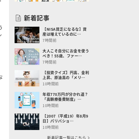
ナ
新着記事
う
【NISA貧乏になるな】資
ン
産は増えているのに…
7時間前
大人こそ自分にお金を使う
べき！55歳、ファー…
7時間前
【投資クイズ】円高、金利
な
上昇、原油高の「メリ…
10時間前
年収770万円が分かれ道？
「高額療養費制度」…
10時間前
【2007（平成19）年8月9
日】パリバショ…
10時間前
新着記事一覧はこちら