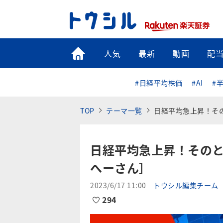
トップ
人気
最新
動画
配
#日経平均株価
#AI
#
TOP
テーマ一覧
日経平均急上昇！そ
日経平均急上昇！そのと
へーさん］
2023/6/17 11:00
トウシル編集チーム
294