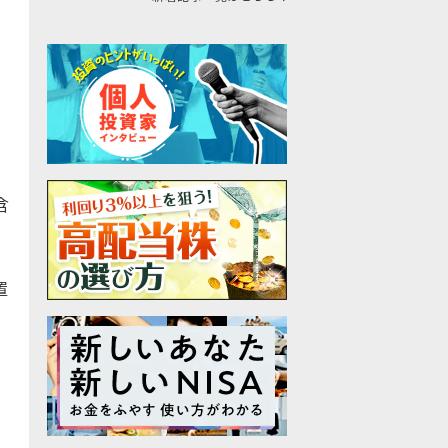
。
含
置