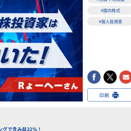
#国内株式
#個人投資家
facebook
twi
印刷
ングで含み益22％！