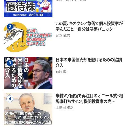
この夏、キオクシア急落で個人投資家が
2
学んだこと…自分は暴落パニック…
足立 武志
日本の米国債売却を避けるための協調
3
介入
石原 順
米株V字回復で再注目のオニール式・相
4
場底打ちサイン。機関投資家の売…
土信田 雅之