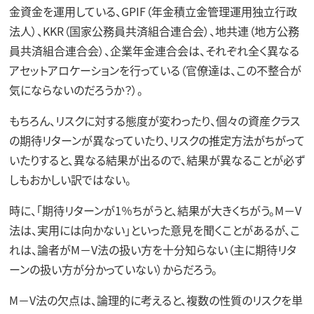
金資金を運用している、GPIF（年金積立金管理運用独立行政
法人）、KKR（国家公務員共済組合連合会）、地共連（地方公務
員共済組合連合会）、企業年金連合会は、それぞれ全く異なる
アセットアロケーションを行っている（官僚達は、この不整合が
気にならないのだろうか？）。
もちろん、リスクに対する態度が変わったり、個々の資産クラス
の期待リターンが異なっていたり、リスクの推定方法がちがって
いたりすると、異なる結果が出るので、結果が異なることが必ず
しもおかしい訳ではない。
時に、「期待リターンが1％ちがうと、結果が大きくちがう。M－V
法は、実用には向かない」といった意見を聞くことがあるが、こ
れは、論者がM－V法の扱い方を十分知らない（主に期待リタ
ーンの扱い方が分かっていない）からだろう。
M－V法の欠点は、論理的に考えると、複数の性質のリスクを単