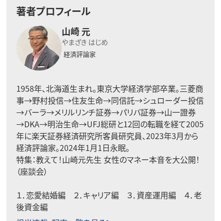
著者プロフィール
山崎 元
やまざき はじめ
経済評論家
1958年、北海道生まれ。東京大学経済学部卒業。三菱商
事→野村投信→住友生命→同信託→シュローダー投信
→バーラ→メリルリンチ証券→パリバ証券→山一證券
→DKA→明治生命→UFJ総研と12回の転職を経て2005
年に楽天証券経済研究所客員研究員、2023年3月から
経済評論家。2024年1月1日永眠。
特集：
教えて！山崎元先生 女性のマネー本音を大公開！
（座談会）
１．
恋愛結婚編
２．
キャリア編
３．
資産運用編
４．
老
後資金編