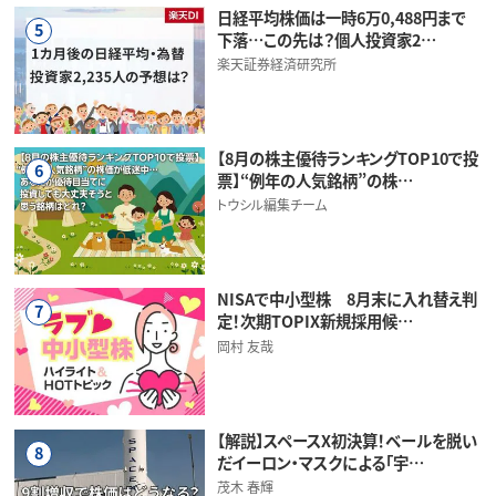
日経平均株価は一時6万0,488円まで
5
下落…この先は？個人投資家2…
楽天証券経済研究所
【8月の株主優待ランキングTOP10で投
6
票】“例年の人気銘柄”の株…
トウシル編集チーム
NISAで中小型株 8月末に入れ替え判
7
定！次期TOPIX新規採用候…
岡村 友哉
【解説】スペースX初決算！ベールを脱い
8
だイーロン・マスクによる「宇…
茂木 春輝