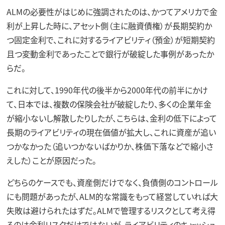
ALMの必要性がはじめに強調されたのは、かつてアメリカで金
利が上昇した時に、アセット側（主に融資債権）が長期契約か
つ固定金利で、これに対するライアビリティ（預金）が短期契約
且つ変動金利であったことで銀行が破綻した事例があったか
らだ。
これに対して、1990年代の後半から2000年代の前半にかけ
て、日本では、複数の保険会社が破綻したり、多くの企業年金
が縮小ないし解散したりしたが、こちらは、金利の低下によって
長期のライアビリティの現在価値が拡大し、これに資産が追い
つかなかった（追いつかないばかりか、株価下落などで縮小さ
えした）ことが原因だった。
どちらのケースでも、資産側だけでなく、負債側のコントロール
にも問題があったが、ALM的な常識をもって経営していれば大
失敗は避けられたはずだ。ALMで管理するリスクとして考え得
るのは金利リスクだけではないが、ライアビリティのキャッシュ