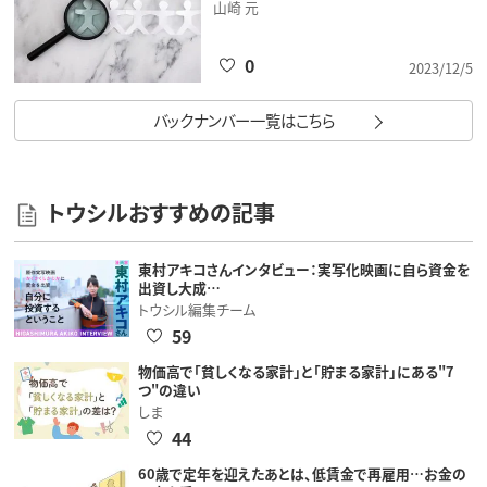
山崎 元
0
2023/12/5
バックナンバー一覧はこちら
トウシルおすすめの記事
東村アキコさんインタビュー：実写化映画に自ら資金を
出資し大成…
トウシル編集チーム
59
物価高で「貧しくなる家計」と「貯まる家計」にある"7
つ"の違い
しま
44
60歳で定年を迎えたあとは、低賃金で再雇用…お金の