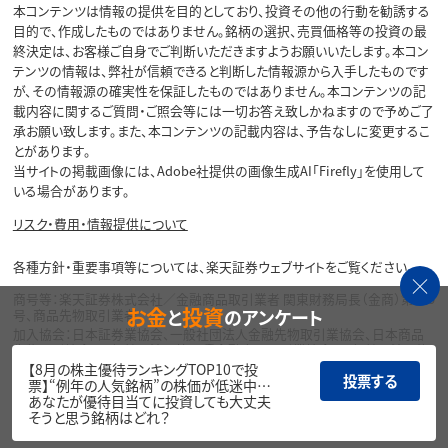
本コンテンツは情報の提供を目的としており、投資その他の行動を勧誘する
目的で、作成したものではありません。銘柄の選択、売買価格等の投資の最
終決定は、お客様ご自身でご判断いただきますようお願いいたします。本コン
テンツの情報は、弊社が信頼できると判断した情報源から入手したものです
が、その情報源の確実性を保証したものではありません。本コンテンツの記
載内容に関するご質問・ご照会等には一切お答え致しかねますので予めご了
承お願い致します。また、本コンテンツの記載内容は、予告なしに変更するこ
とがあります。
当サイトの掲載画像には、Adobe社提供の画像生成AI「Firefly」を使用して
いる場合があります。
リスク・費用・情報提供について
各種方針・重要事項等については、楽天証券ウェブサイトをご覧ください。
商号等：楽天証券株式会社／金融商品取引業者 関東財務局長（金商）第195
お金
投資
と
のアンケート
号、商品先物取引業者
加入協会：日本証券業協会、一般社団法人金融先物取引業協会、日本商品
先物取引協会、一般社団法人第二種金融商品取引業協会、一般社団法人資
産運用業協会
【8月の株主優待ランキングTOP10で投
投票する
票】“例年の人気銘柄”の株価が低迷中…
Copyright©
あなたが優待目当てに投資しても大丈夫
1999-2026 Rakuten Securities, Inc. All
そうと思う銘柄はどれ？
Rights Reserved.