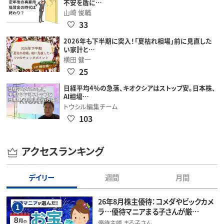
不安を盾に…
山崎 俊輔
33
2026年も下半期に突入！「夏枯れ相場」前に見直した
い家計と…
横田 健一
25
日経平均4％の急落、キオクシアはストップ安。日本株、
AI相場…
トウシル編集チーム
103
アクセスランキング
デイリー
週間
月間
26年8月株主優待：コメダやビックカメ
1
ラ…優待マニアまる子さんが厳…
優待主婦 まる子さん