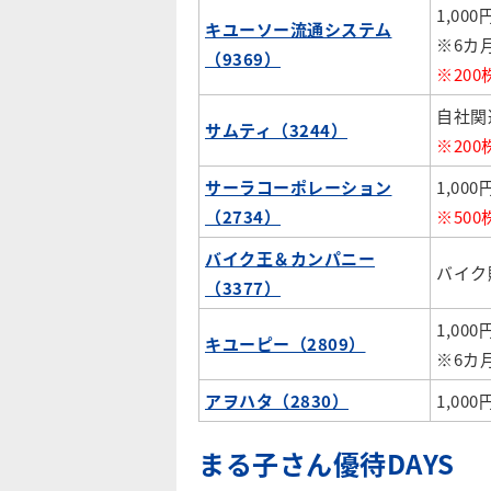
1,0
キユーソー流通システム
※6カ
（9369）
※20
自社関
サムティ（3244）
※20
サーラコーポレーション
1,00
（2734）
※50
バイク王＆カンパニー
バイク
（3377）
1,0
キユーピー（2809）
※6カ
アヲハタ（2830）
1,0
まる子さん優待DAYS