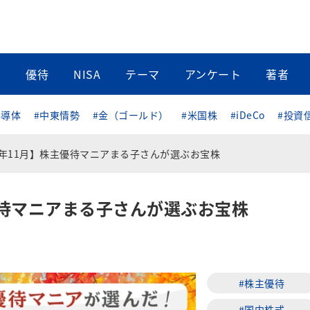
当
優待
NISA
テーマ
アンケート
著者
半導体
#中東情勢
#金（ゴールド）
#米国株
#iDeCo
#投資
22年11月】株主優待マニアまる子さんが選ぶお宝株
主優待マニアまる子さんが選ぶお宝株
#株主優待
#国内株式