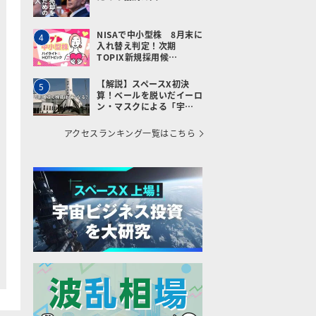
NISAで中小型株 8月末に
4
入れ替え判定！次期
TOPIX新規採用候…
【解説】スペースX初決
5
算！ベールを脱いだイーロ
ン・マスクによる「宇…
アクセスランキング一覧はこちら