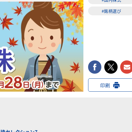
#銘柄選び
facebook
twi
印刷
優待セレクション7