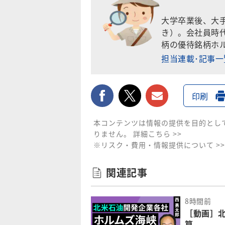
大学卒業後、大
き）。会社員時
柄の優待銘柄ホ
担当連載･記事
facebook
twitter
メールで送
印刷
本コンテンツは情報の提供を目的とし
りません。
詳細こちら >>
※リスク・費用・情報提供について >>
関連記事
8時間前
［動画］
算