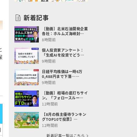
新着記事
［動画］北米石油開発企業
各社：ホルムズ海峡封…
8時間前
と
個人投資家アンケート：
「生成AIを投資でどう…
保
9時間前
日経平均株価は一時6万
0,488円まで下落……
9時間前
［動画］相場の底打ちサイ
ン。「フォロースルー…
12時間前
【8月の株主優待ランキン
グTOP10で投票】…
12時間前
円
新着記事一覧はこちら