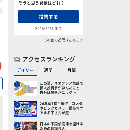
そうと思う銘柄はどれ？
投票する
2026/8/21 まで
その他の投票はこちら＞
アクセスランキング
tter
メールで送る
デイリー
週間
月間
この夏、キオクシア急落で
1
個人投資家が学んだこと…
自分は暴落パニック…
26年8月株主優待：コメダ
2
やビックカメラ…優待マニ
アまる子さんが厳…
日本の米国債売却を避ける
3
ための協調介入