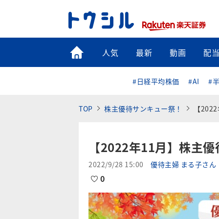
トップ
人気
最新
動画
配
#日経平均株価
#AI
#
TOP
株主優待サンキュー祭！
【20
【2022年11月】株
2022/9/28 15:00
優待主婦 まる子さん
0