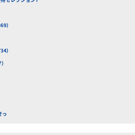
69）
34）
7）
せっ