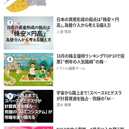
日本の資産形成の弱点は「株安×円
7
高」。為替介入から考える備え方
上源 悠詞
【8月の株主優待ランキングTOP10で投
8
票】“例年の人気銘柄”の株…
トウシル編集チーム
宇宙から路上まで！スペースXとテスラ
9
が計算資源を独占…究極の「AI…
茂木 春輝