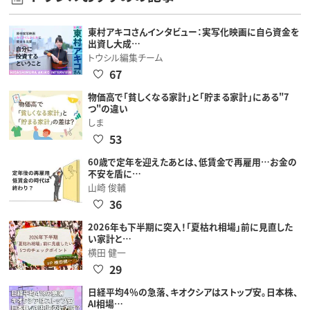
東村アキコさんインタビュー：実写化映画に自ら資金を
出資し大成…
トウシル編集チーム
67
物価高で「貧しくなる家計」と「貯まる家計」にある"7
つ"の違い
しま
53
60歳で定年を迎えたあとは、低賃金で再雇用…お金の
不安を盾に…
山崎 俊輔
36
2026年も下半期に突入！「夏枯れ相場」前に見直した
い家計と…
横田 健一
29
日経平均4％の急落、キオクシアはストップ安。日本株、
AI相場…