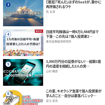
【潮流】「死んだ」はずのSaaSが、静かに
3
再評価されるワケ
呉 太淳
日経平均株価は一時6万0,488円まで
4
下落…この先は？個人投資家2…
楽天証券経済研究所
3,000万円分の証券がない！…総額1億
5
円の遺産を相続した3人の男…
山村 暢彦
この夏、キオクシア急落で個人投資家が
6
学んだこと…自分は暴落パニック…
足立 武志