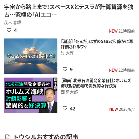
宇宙から路上まで！スペースXとテスラが計算資源を独
占…究極の「AIエコ…
茂木 春輝
4
NEW
21時間前
【潮流】「死んだ」はずのSaaSが、静かに再
評価されるワケ
呉 太淳
9
NEW
22時間前
［動画］北米石油開発企業各社：ホルムズ
海峡封鎖影響で驚異的な好決算
西 勇太郎
42
NEW
2026/8/7
トウシルおすすめの記事