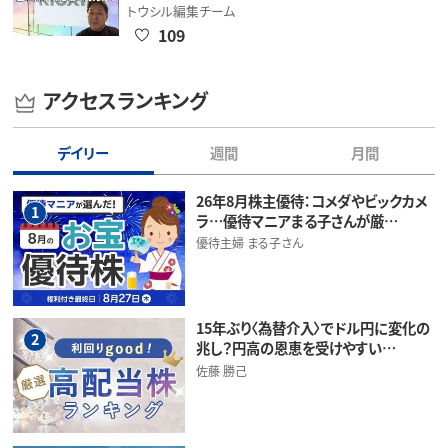
トウシル編集チーム
109
アクセスランキング
デイリー
週間
月間
26年8月株主優待：コメダやビックカメ
1
ラ…優待マニアまる子さんが厳…
優待主婦 まる子さん
15年ぶり〈為替介入〉でドル円に変化の
2
兆し？円高の恩恵を受けやすい…
佐藤 勝己