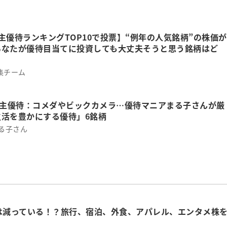
主優待ランキングTOP10で投票】“例年の人気銘柄”の株価が
あなたが優待目当てに投資しても大丈夫そうと思う銘柄はど
集チーム
株主優待：コメダやビックカメラ…優待マニアまる子さんが厳
生活を豊かにする優待」6銘柄
まる子さん
株は減っている！？旅行、宿泊、外食、アパレル、エンタメ株