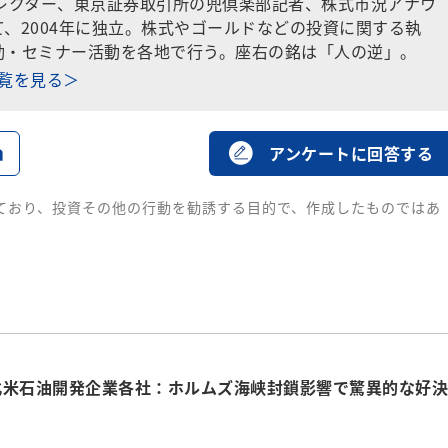
ディレクター、東京証券取引所の兜倶楽部記者、株式市況アナウ
、2004年に独立。株式やゴールドなどの投資に関する執
動・セミナー活動を各地で行う。座右の銘は「人の逆」。
一覧を見る＞
る
アンケートに回答する
ており、投資その他の行動を勧誘する目的で、作成したものではあ
北米石油開発企業各社：ホルムズ海峡封鎖影響で驚異的な好決