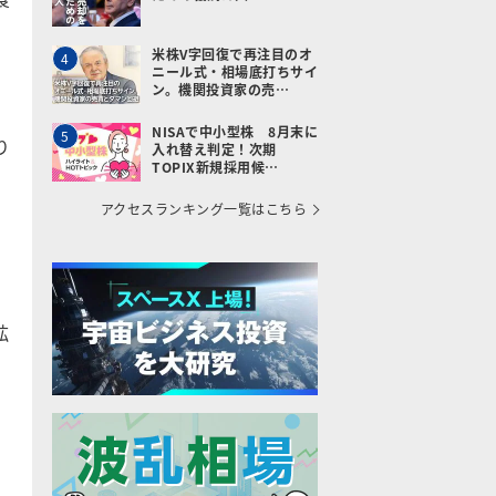
米株V字回復で再注目のオ
4
ニール式・相場底打ちサイ
、
ン。機関投資家の売…
NISAで中小型株 8月末に
5
り
入れ替え判定！次期
TOPIX新規採用候…
アクセスランキング一覧はこちら
拡