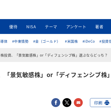
当
優待
NISA
テーマ
アンケート
著者
半導体
#中東情勢
#金（ゴールド）
#米国株
#iDeCo
#投資
万円株投資、「景気敏感株」or「ディフェンシブ株」選ぶならどっち？
資、「景気敏感株」or「ディフェンシブ株
facebook
twitter
メールで送
印刷