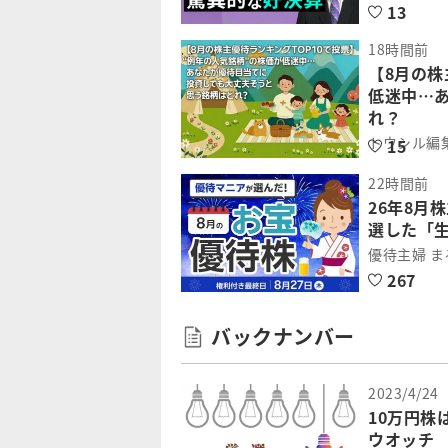
13
18時間前
【8月の株
低迷中…
れ？
トウシル編
15
22時間前
26年8月
選した「
優待主婦 
267
バックナンバー
2023/4/24
10万円
ウオッチ