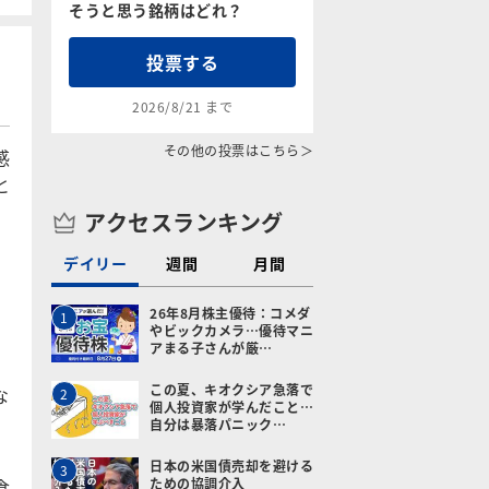
そうと思う銘柄はどれ？
投票する
2026/8/21 まで
その他の投票はこちら＞
感
と
アクセスランキング
デイリー
週間
月間
26年8月株主優待：コメダ
1
やビックカメラ…優待マニ
アまる子さんが厳…
この夏、キオクシア急落で
な
2
個人投資家が学んだこと…
自分は暴落パニック…
日本の米国債売却を避ける
3
食
ための協調介入