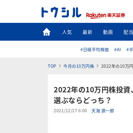
トップ
人気
最新
動画
配
#日経平均株価
#AI
#
TOP
今月の10万円株
2022年の10
2022年の10万円株投
選ぶならどっち？
2021/12/27 6:00
天海 源一郎