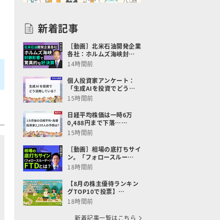
新着記事
［動画］北米石油開発企業
各社：ホルムズ海峡封…
14時間前
個人投資家アンケート：
「生成AIを投資でどう…
15時間前
日経平均株価は一時6万
0,488円まで下落……
15時間前
［動画］相場の底打ちサイ
ン。「フォロースルー…
18時間前
【8月の株主優待ランキン
グTOP10で投票】…
18時間前
新着記事一覧はこちら