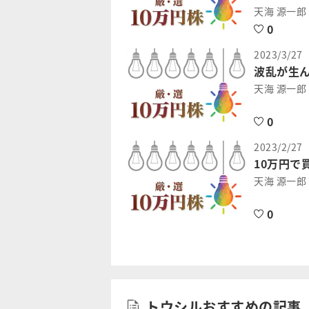
天海 源一郎
0
2023/3/27
波乱が生ん
天海 源一郎
0
2023/2/27
10万円で
天海 源一郎
0
トウシルおすすめの記事