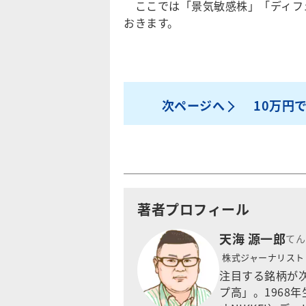
ここでは「景気敏感株」「ディフェ
おきます。
次ページへ
10万円
著者プロフィール
天海 源一郎
てん
株式ジャーナリスト
注目する銘柄が次
プ高」。1968