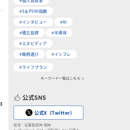
#個人投資家
#S＆P500指数
#インタビュー
#AI
#積立投資
#半導体
#エヌビディア
#銘柄選び
#インフレ
と
#ライフプラン
キーワード一覧はこちら
公式SNS
3
公式X（Twitter）
配信：記事配信時 随時