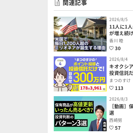
関連記事
2026/8/5
11人に1
が増え続
香川 睦
30
2026/8/4
キオクシ
投資信託だ
まつのすけ
113
2026/8/3
［動画］
選
西崎努
57