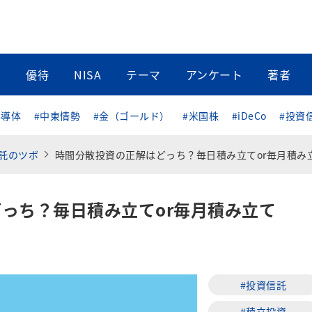
当
優待
NISA
テーマ
アンケート
著者
半導体
#中東情勢
#金（ゴールド）
#米国株
#iDeCo
#投資
託のツボ
時間分散投資の正解はどっち？毎日積み立てor毎月積み
っち？毎日積み立てor毎月積み立て
#投資信託
#積立投資