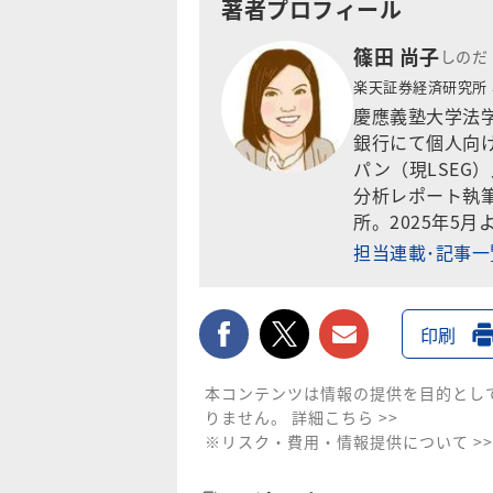
著者プロフィール
篠田 尚子
しのだ
楽天証券経済研究所
慶應義塾大学法
銀行にて個人向け
パン（現LSEG
分析レポート執筆
所。2025年5月
担当連載･記事
facebook
twitter
メールで送
印刷
本コンテンツは情報の提供を目的とし
りません。
詳細こちら >>
※リスク・費用・情報提供について >>