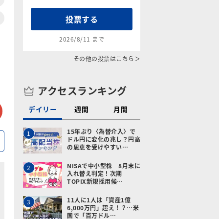
投票する
2026/8/11 まで
その他の投票はこちら＞
アクセスランキング
tter
メールで送る
デイリー
週間
月間
15年ぶり〈為替介入〉で
1
ドル円に変化の兆し？円高
の恩恵を受けやすい…
NISAで中小型株 8月末に
2
入れ替え判定！次期
TOPIX新規採用候…
11人に1人は「資産1億
3
6,000万円」超え！？…米
国で「百万ドル…