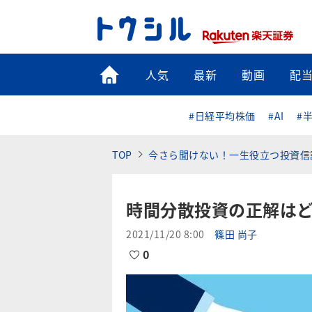
トップ
人気
最新
動画
配
#日経平均株価
#AI
#
TOP
今さら聞けない！一生役立つ投資信
時間分散投資の正解はど
2021/11/20 8:00
篠田 尚子
0