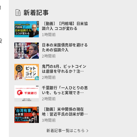
均
新着記事
［動画］【円相場】日米協
調介入 ココが変わる
1時間前
投
日本の米国債売却を避ける
ための協調介入
2時間前
鬼門の8月、ビットコイン
は底値を守れるか？注…
ァ
2時間前
、
千葉銀行「一人ひとりの思
いを、もっと実現でき…
2時間前
［動画］米中関係の現在
地：習近平氏の訪米が節…
3時間前
新着記事一覧はこちら