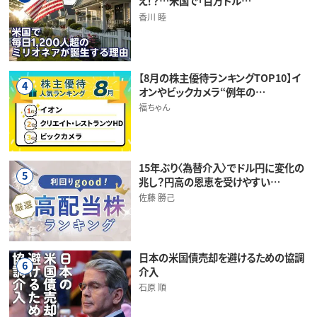
え！？…米国で「百万ドル…
香川 睦
【8月の株主優待ランキングTOP10】イ
4
オンやビックカメラ“例年の…
福ちゃん
15年ぶり〈為替介入〉でドル円に変化の
5
兆し？円高の恩恵を受けやすい…
佐藤 勝己
日本の米国債売却を避けるための協調
6
介入
石原 順