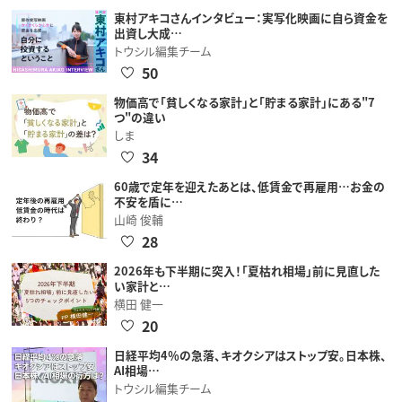
東村アキコさんインタビュー：実写化映画に自ら資金を
出資し大成…
トウシル編集チーム
50
物価高で「貧しくなる家計」と「貯まる家計」にある"7
つ"の違い
しま
34
60歳で定年を迎えたあとは、低賃金で再雇用…お金の
不安を盾に…
山崎 俊輔
28
2026年も下半期に突入！「夏枯れ相場」前に見直した
い家計と…
横田 健一
20
日経平均4％の急落、キオクシアはストップ安。日本株、
AI相場…
トウシル編集チーム