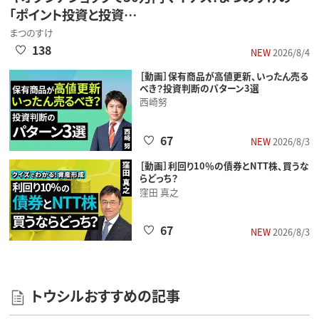
「ポイント投資と投資…
まつのすけ
138
NEW
2026/8/4
［動画］保有商品が高値更新、いったん売る
べき？投資判断のパターン3選
西崎努
67
NEW
2026/8/3
［動画］利回り10％の債券とNTT株、買うな
らどっち？
窪田 真之
67
NEW
2026/8/3
トウシルおすすめの記事