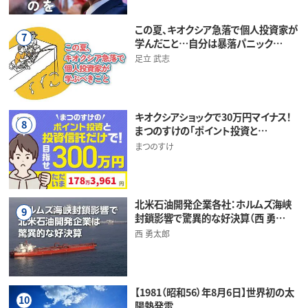
この夏、キオクシア急落で個人投資家が
7
学んだこと…自分は暴落パニック…
足立 武志
キオクシアショックで30万円マイナス！
8
まつのすけの「ポイント投資と…
まつのすけ
北米石油開発企業各社：ホルムズ海峡
9
封鎖影響で驚異的な好決算（西 勇…
西 勇太郎
【1981（昭和56）年8月6日】世界初の太
10
陽熱発電