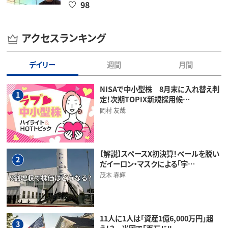
98
アクセスランキング
デイリー
週間
月間
NISAで中小型株 8月末に入れ替え判
1
定！次期TOPIX新規採用候…
岡村 友哉
【解説】スペースX初決算！ベールを脱い
2
だイーロン・マスクによる「宇…
茂木 春輝
11人に1人は「資産1億6,000万円」超
3