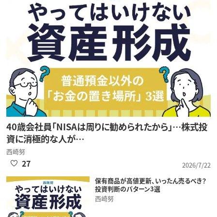
40歳会社員「NISAは周りに勧められたから」…株式投
資に消極的な人が…
西崎努
27
2026/7/22
保有商品が高値更新、いったん売るべき？
投資判断のパターン3選
西崎努