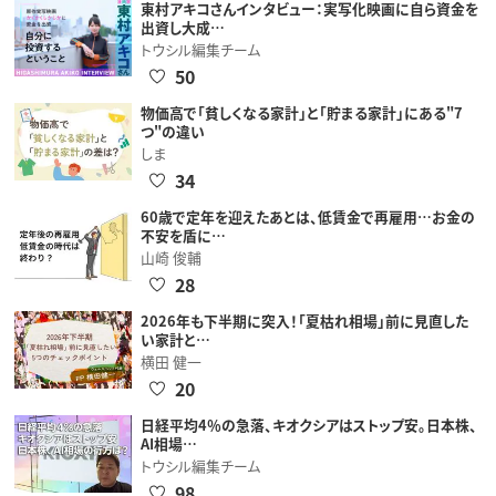
東村アキコさんインタビュー：実写化映画に自ら資金を
出資し大成…
トウシル編集チーム
50
物価高で「貧しくなる家計」と「貯まる家計」にある"7
つ"の違い
しま
34
60歳で定年を迎えたあとは、低賃金で再雇用…お金の
不安を盾に…
山崎 俊輔
28
2026年も下半期に突入！「夏枯れ相場」前に見直した
い家計と…
横田 健一
20
日経平均4％の急落、キオクシアはストップ安。日本株、
AI相場…
トウシル編集チーム
98