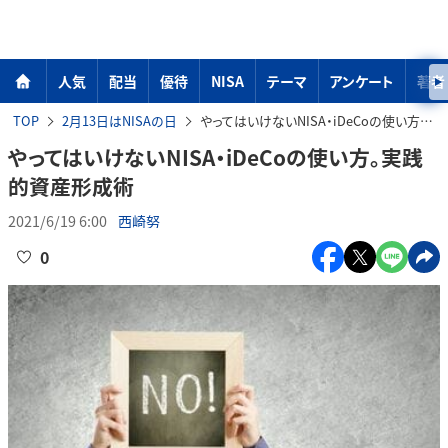
人気
配当
優待
NISA
テーマ
アンケート
著者
TOP
2月13日はNISAの日
やってはいけないNISA・iDeCoの使い方。実践的資産形成術
やってはいけないNISA・iDeCoの使い方。実践
的資産形成術
2021/6/19 6:00
西崎努
0