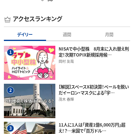
アクセスランキング
デイリー
週間
月間
NISAで中小型株 8月末に入れ替え判
1
定！次期TOPIX新規採用候…
岡村 友哉
【解説】スペースX初決算！ベールを脱い
2
だイーロン・マスクによる「宇…
茂木 春輝
11人に1人は「資産1億6,000万円」超
3
え！？…米国で「百万ドル…