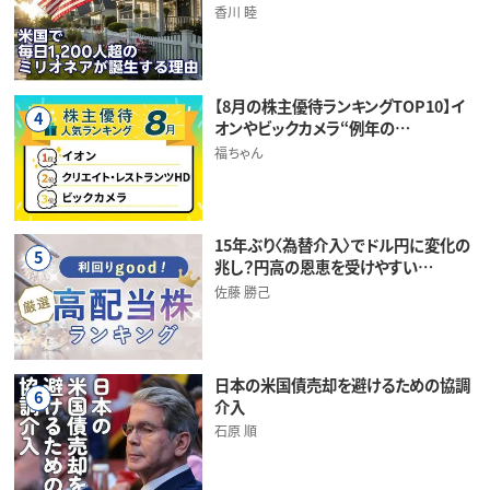
香川 睦
【8月の株主優待ランキングTOP10】イ
4
オンやビックカメラ“例年の…
福ちゃん
15年ぶり〈為替介入〉でドル円に変化の
5
兆し？円高の恩恵を受けやすい…
佐藤 勝己
日本の米国債売却を避けるための協調
6
介入
石原 順