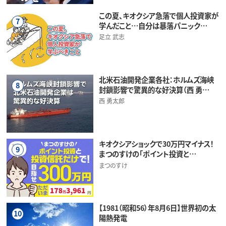
この夏、キオクシア急落で個人投資家が
7
学んだこと…自分は暴落パニック…
足立 武志
北米石油開発企業各社：ホルムズ海峡
8
封鎖影響で驚異的な好決算（西 勇…
西 勇太郎
キオクシアショックで30万円マイナス！
9
まつのすけの「ポイント投資と…
まつのすけ
【1981（昭和56）年8月6日】世界初の太
10
陽熱発電