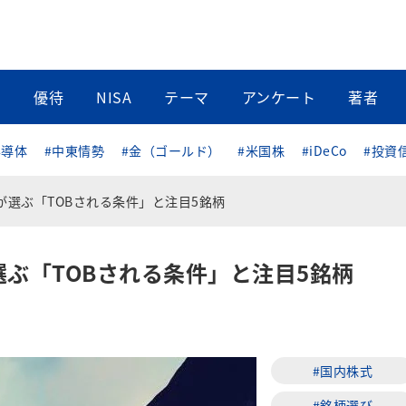
当
優待
NISA
テーマ
アンケート
著者
半導体
#中東情勢
#金（ゴールド）
#米国株
#iDeCo
#投資
が選ぶ「TOBされる条件」と注目5銘柄
選ぶ「TOBされる条件」と注目5銘柄
#国内株式
#銘柄選び