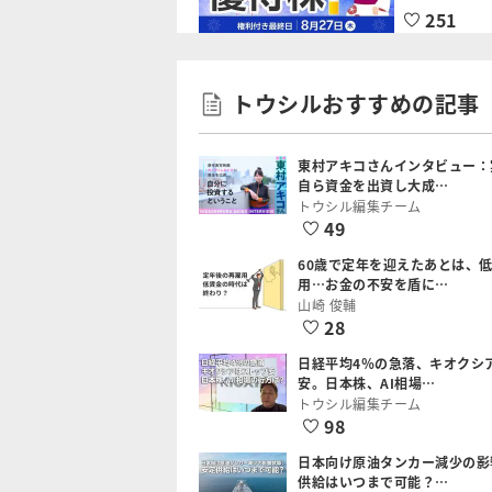
251
トウシルおすすめの記事
東村アキコさんインタビュー：
自ら資金を出資し大成…
トウシル編集チーム
49
60歳で定年を迎えたあとは、
用…お金の不安を盾に…
山崎 俊輔
28
日経平均4％の急落、キオクシ
安。日本株、AI相場…
トウシル編集チーム
98
日本向け原油タンカー減少の影
供給はいつまで可能？…