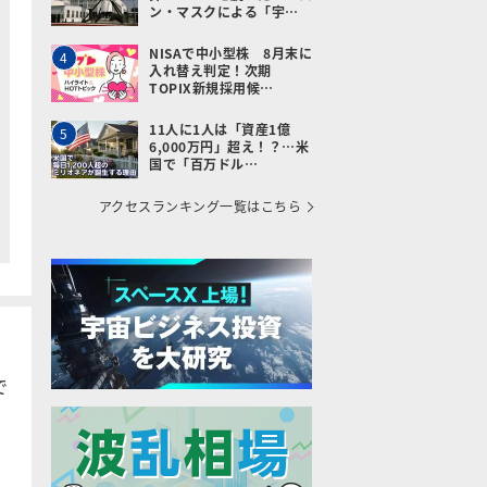
ン・マスクによる「宇…
NISAで中小型株 8月末に
4
入れ替え判定！次期
TOPIX新規採用候…
11人に1人は「資産1億
5
6,000万円」超え！？…米
国で「百万ドル…
アクセスランキング一覧はこちら
で