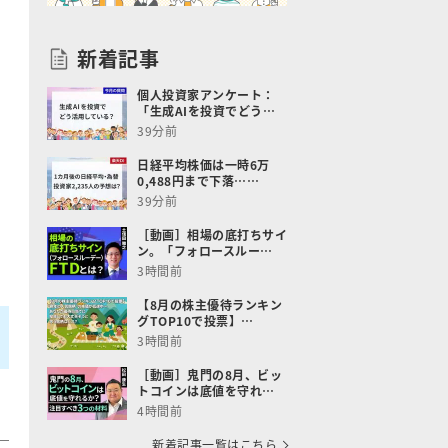
新着記事
個人投資家アンケート：
「生成AIを投資でどう…
39分前
日経平均株価は一時6万
0,488円まで下落……
39分前
［動画］相場の底打ちサイ
ン。「フォロースルー…
3時間前
【8月の株主優待ランキン
グTOP10で投票】…
3時間前
［動画］鬼門の8月、ビッ
トコインは底値を守れ…
4時間前
新着記事一覧はこちら