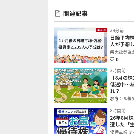
関連記事
39分前
日経平均株
人が予想し
楽天証券経
0
3時間前
【8月の株
低迷中…
れ？
トウシル編
2
8時間前
26年8月
選した「
優待主婦 