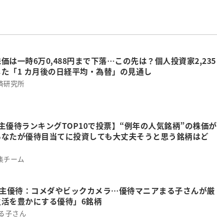
価は一時6万0,488円まで下落…この先は？個人投資家2,235
た「1 カ月後の日経平均・為替」の見通し
済研究所
主優待ランキングTOP10で投票】“例年の人気銘柄”の株価が
あなたが優待目当てに投資しても大丈夫そうと思う銘柄はど
集チーム
株主優待：コメダやビックカメラ…優待マニアまる子さんが厳
生活を豊かにする優待」6銘柄
まる子さん