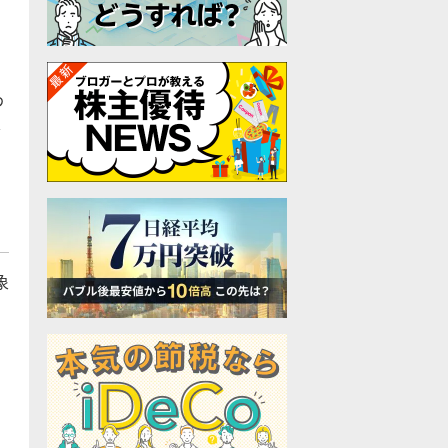
わ
し
象