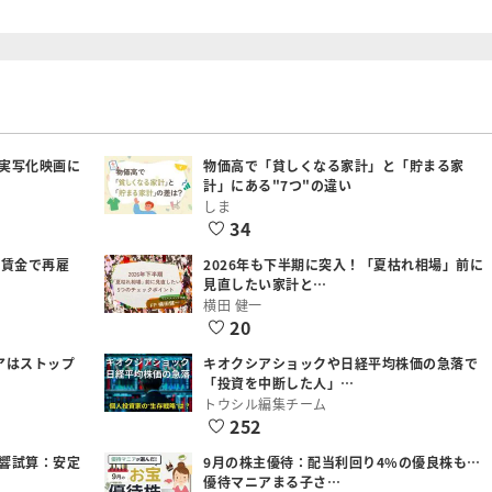
実写化映画に
物価高で「貧しくなる家計」と「貯まる家
計」にある"7つ"の違い
しま
34
低賃金で再雇
2026年も下半期に突入！「夏枯れ相場」前に
見直したい家計と…
横田 健一
20
アはストップ
キオクシアショックや日経平均株価の急落で
「投資を中断した人」…
トウシル編集チーム
252
響試算：安定
9月の株主優待：配当利回り4%の優良株も…
優待マニアまる子さ…