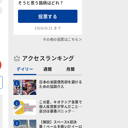
そうと思う銘柄はどれ？
投票する
2026/8/21 まで
その他の投票はこちら＞
アクセスランキング
tter
メールで送る
デイリー
週間
月間
日本の米国債売却を避ける
1
ための協調介入
この夏、キオクシア急落で
2
個人投資家が学んだこと…
自分は暴落パニック…
【解説】スペースX初決
3
算！ベールを脱いだイーロ