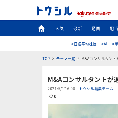
トップ
人気
最新
動画
配
#日経平均株価
#AI
#
TOP
テーマ一覧
M&Aコンサルタント
M&Aコンサルタントが
2021/5/17 6:00
トウシル編集チーム
0