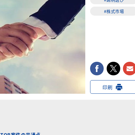
#株式市場
facebook
twi
印刷
TOB案件の共通点