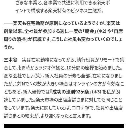
ざまな事業と、各事業で共通に利用できる楽天ポ
イントで構成する楽天特有のビジネス生態系。
——楽天も在宅勤務が原則になっているようですが、楽天は
創業以来、全社員が参加する週に一度の「朝会」（＊2）や「自席
周りの清掃」が伝統です。こうした社風も変わっていくのでしょ
うか。
三木谷
実は在宅勤務になってから、執行役員がリモートで集
合して、朝8時からラジオ体操と、10分間の座禅を始めました。
変な会社でしょ（笑）。新入社員の研修も全部、在宅になりまし
たが、1対NでNの数が大きい場合はオンラインの方が有効なこ
ともある。新人研修では
『成功の法則92ヶ条』（＊3）
を私が朗
読していました。楽天市場の出店店舗さまに対しても同じこと
をしています。楽天に関していえば、コロナ禍で、社員や出店店
舗さまとの結束が、より強くなったと言えます。