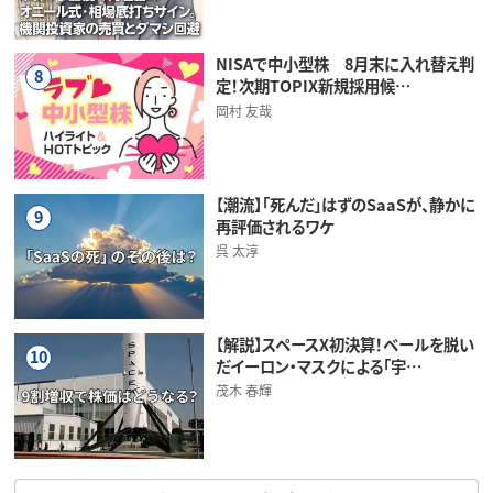
NISAで中小型株 8月末に入れ替え判
8
定！次期TOPIX新規採用候…
岡村 友哉
【潮流】「死んだ」はずのSaaSが、静かに
9
再評価されるワケ
呉 太淳
【解説】スペースX初決算！ベールを脱い
10
だイーロン・マスクによる「宇…
茂木 春輝