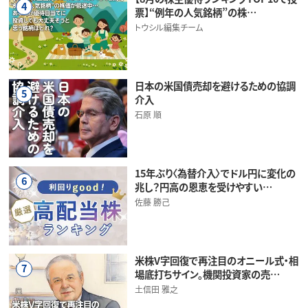
4
票】“例年の人気銘柄”の株…
トウシル編集チーム
日本の米国債売却を避けるための協調
5
介入
石原 順
15年ぶり〈為替介入〉でドル円に変化の
6
兆し？円高の恩恵を受けやすい…
佐藤 勝己
米株V字回復で再注目のオニール式・相
7
場底打ちサイン。機関投資家の売…
土信田 雅之