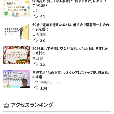
物価高で「貧しくなる家計」と「貯まる家計」にある"7
つ"の違い
しま
44
60歳で定年を迎えたあとは、低賃金で再雇用…お金の
不安を盾に…
山崎 俊輔
33
2026年も下半期に突入！「夏枯れ相場」前に見直した
い家計と…
横田 健一
25
日経平均4％の急落、キオクシアはストップ安。日本株、
AI相場…
トウシル編集チーム
104
アクセスランキング