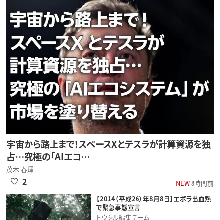
宇宙から路上まで！スペースXとテスラが計算資源を独
占…究極の「AIエコ…
茂木 春輝
2
NEW
8時間前
【2014（平成26）年8月8日】エボラ出血熱
で緊急事態宣言
トウシル編集チーム