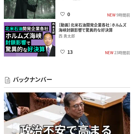
0
NEW
9時間前
［動画］北米石油開発企業各社：ホルムズ
海峡封鎖影響で驚異的な好決算
西 勇太郎
13
NEW
23時間前
バックナンバー