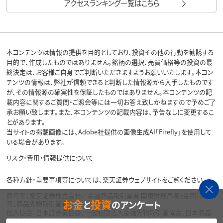
アクセスランキング一覧はこちら
本コンテンツは情報の提供を目的としており、投資その他の行動を勧誘する
目的で、作成したものではありません。銘柄の選択、売買価格等の投資の最
終決定は、お客様ご自身でご判断いただきますようお願いいたします。本コン
テンツの情報は、弊社が信頼できると判断した情報源から入手したものです
が、その情報源の確実性を保証したものではありません。本コンテンツの記
載内容に関するご質問・ご照会等には一切お答え致しかねますので予めご了
承お願い致します。また、本コンテンツの記載内容は、予告なしに変更するこ
とがあります。
当サイトの掲載画像には、Adobe社提供の画像生成AI「Firefly」を使用して
いる場合があります。
リスク・費用・情報提供について
各種方針・重要事項等については、楽天証券ウェブサイトをご覧ください。
商号等：楽天証券株式会社／金融商品取引業者 関東財務局長（金商）第195
お金
投資
と
のアンケート
号、商品先物取引業者
加入協会：日本証券業協会、一般社団法人金融先物取引業協会、日本商品
先物取引協会、一般社団法人第二種金融商品取引業協会、一般社団法人資