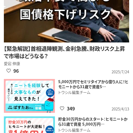
【緊急解説】首相退陣観測、金利急騰、財政リスク上昇
で市場はどうなる？
愛宕 伸康
96
2025/7/24
5,000万円でセミリタイアから億り人に！ヒ
モニートから31歳で資産5…
トウシル編集チーム
349
2025/4/13
貯金30万円からのスタート：ヒモニートか
ら31歳で資産 5,000万円…
トウシル編集チーム