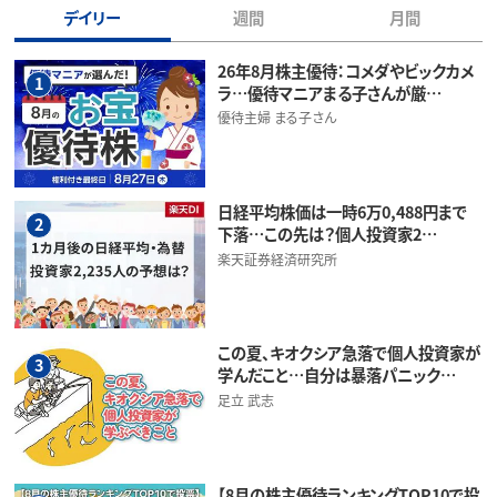
デイリー
週間
月間
26年8月株主優待：コメダやビックカメ
1
ラ…優待マニアまる子さんが厳…
優待主婦 まる子さん
日経平均株価は一時6万0,488円まで
2
下落…この先は？個人投資家2…
楽天証券経済研究所
この夏、キオクシア急落で個人投資家が
3
学んだこと…自分は暴落パニック…
足立 武志
【8月の株主優待ランキングTOP10で投