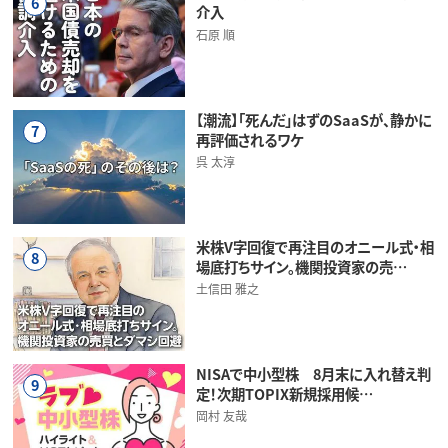
6
介入
石原 順
【潮流】「死んだ」はずのSaaSが、静かに
7
再評価されるワケ
呉 太淳
米株V字回復で再注目のオニール式・相
8
場底打ちサイン。機関投資家の売…
土信田 雅之
NISAで中小型株 8月末に入れ替え判
9
定！次期TOPIX新規採用候…
岡村 友哉