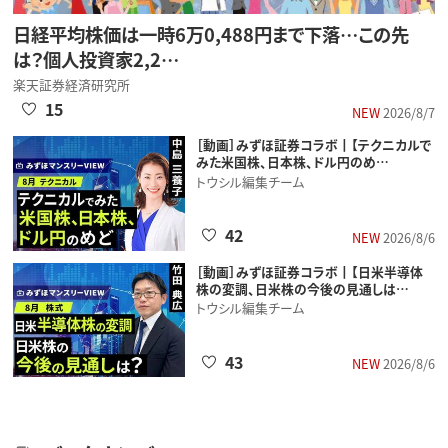
日経平均株価は一時6万0,488円まで下落…この先
は？個人投資家2,2…
楽天証券経済研究所
15
NEW
2026/8/7
［動画］みずほ証券コラボ┃【テクニカルで
みた米国株、日本株、ドル円のめ…
トウシル編集チーム
42
NEW
2026/8/6
［動画］みずほ証券コラボ┃【日米半導体
株の変調、日米株の今後の見通しは…
トウシル編集チーム
43
NEW
2026/8/6