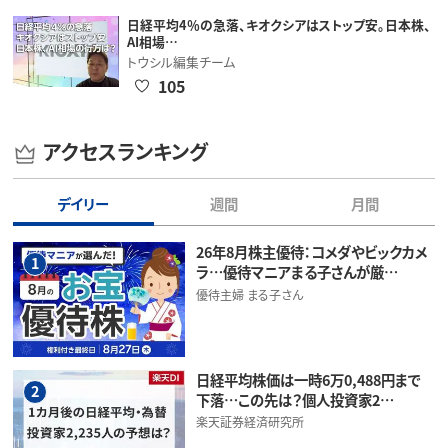
日経平均4％の急落、キオクシアはストップ安。日本株、
AI相場…
トウシル編集チーム
105
アクセスランキング
デイリー
週間
月間
26年8月株主優待：コメダやビックカメ
1
ラ…優待マニアまる子さんが厳…
優待主婦 まる子さん
日経平均株価は一時6万0,488円まで
2
下落…この先は？個人投資家2…
楽天証券経済研究所