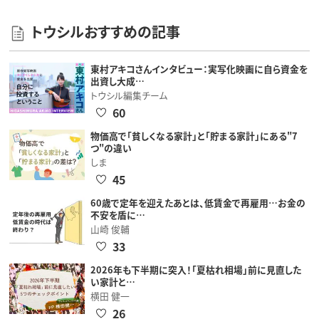
トウシルおすすめの記事
東村アキコさんインタビュー：実写化映画に自ら資金を
出資し大成…
トウシル編集チーム
60
物価高で「貧しくなる家計」と「貯まる家計」にある"7
つ"の違い
しま
45
60歳で定年を迎えたあとは、低賃金で再雇用…お金の
不安を盾に…
山崎 俊輔
33
2026年も下半期に突入！「夏枯れ相場」前に見直した
い家計と…
横田 健一
26