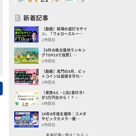
新着記事
［動画］相場の底打ちサイ
ン。「フォロースルー…
2時間前
【8月の株主優待ランキン
グTOP10で投票】…
2時間前
［動画］鬼門の8月、ビッ
トコインは底値を守れ…
3時間前
〈家族4人・1泊2食付き〉
が2万円台から！？…
4時間前
26年8月株主優待：コメダ
やビックカメラ…優…
6時間前
新着記事一覧はこちら