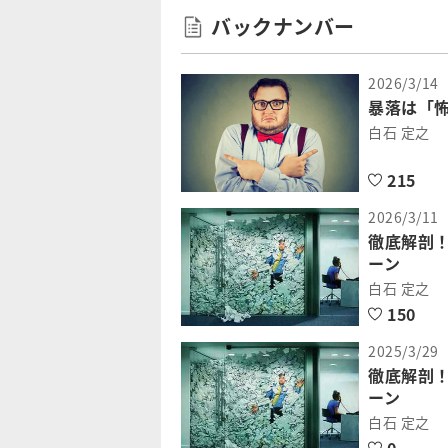
バックナンバー
2026/3/14
暴落は「
白石 定之
215
2026/3/11
徹底解剖
ーン
白石 定之
150
2025/3/29
徹底解剖
ーン
白石 定之