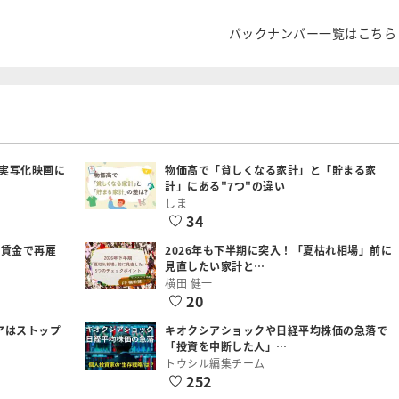
バックナンバー一覧はこちら
実写化映画に
物価高で「貧しくなる家計」と「貯まる家
計」にある"7つ"の違い
しま
34
低賃金で再雇
2026年も下半期に突入！「夏枯れ相場」前に
見直したい家計と…
横田 健一
20
アはストップ
キオクシアショックや日経平均株価の急落で
「投資を中断した人」…
トウシル編集チーム
252