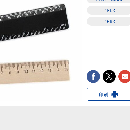
#PER
#PBR
facebook
twi
印刷
」