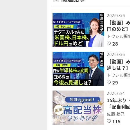
2026/8/6
［動画］
円のめど】
トウシル編
28
2026/8/6
［動画］
通しは？】
トウシル編
29
2026/8/4
15年ぶ
「配当利回
佐藤 勝己
115