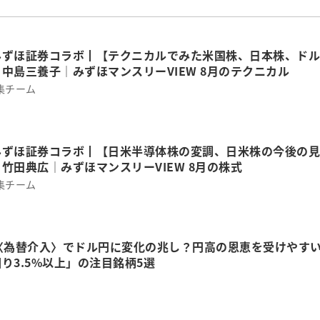
みずほ証券コラボ┃【テクニカルでみた米国株、日本株、ドル
中島三養子│みずほマンスリーVIEW 8月のテクニカル
集チーム
みずほ証券コラボ┃【日米半導体株の変調、日米株の今後の見
竹田典広│みずほマンスリーVIEW 8月の株式
集チーム
り〈為替介入〉でドル円に変化の兆し？円高の恩恵を受けやす
り3.5%以上」の注目銘柄5選