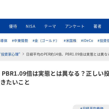
当
優待
NISA
テーマ
アンケート
著者
半導体
#中東情勢
#金（ゴールド）
#米国株
#iDeCo
#投資
“投資家心理”
日経平均のPER約14倍、PBR1.09倍は実態とは異なる？正しい投資判断のために知っておきたい
、PBR1.09倍は実態とは異なる？正しい
おきたいこと
#日経平均株価