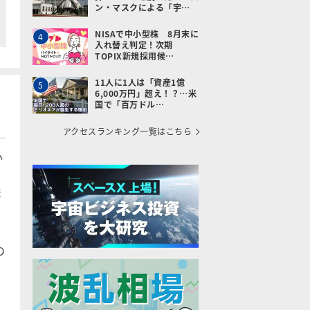
ン・マスクによる「宇…
NISAで中小型株 8月末に
4
入れ替え判定！次期
TOPIX新規採用候…
11人に1人は「資産1億
5
6,000万円」超え！？…米
国で「百万ドル…
アクセスランキング一覧はこちら
か
ま
の
る