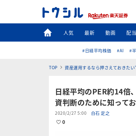
トップ
人気
最新
動画
配
#日経平均株価
#AI
#
TOP
資産運用するなら押さえておきたい
日経平均のPER約14倍
資判断のために知って
2020/2/27 5:00
白石 定之
0