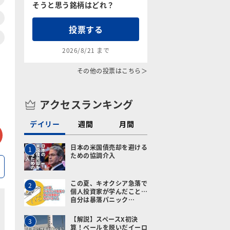
そうと思う銘柄はどれ？
投票する
2026/8/21 まで
その他の投票はこちら＞
アクセスランキング
デイリー
週間
月間
tter
メールで送る
日本の米国債売却を避ける
1
ための協調介入
この夏、キオクシア急落で
2
個人投資家が学んだこと…
自分は暴落パニック…
【解説】スペースX初決
3
算！ベールを脱いだイーロ