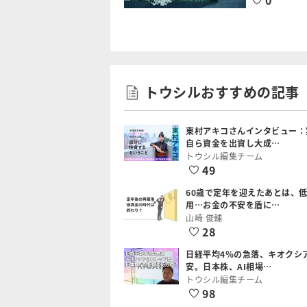
0
トウシルおすすめの記事
東村アキコさんインタビュー：
自ら資金を出資し大成…
トウシル編集チーム
49
60歳で定年を迎えたあとは、
用…お金の不安を盾に…
山崎 俊輔
28
日経平均4％の急落、キオクシ
安。日本株、AI相場…
トウシル編集チーム
98