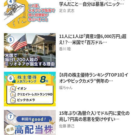
4
学んだこと…自分は暴落パニック…
足立 武志
11人に1人は「資産1億6,000万円」超
5
え！？…米国で「百万ドル…
香川 睦
【8月の株主優待ランキングTOP10】イ
6
オンやビックカメラ“例年の…
福ちゃん
15年ぶり〈為替介入〉でドル円に変化の
7
兆し？円高の恩恵を受けやすい…
佐藤 勝己