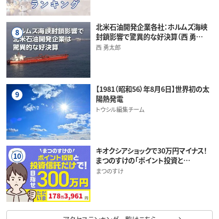
北米石油開発企業各社：ホルムズ海峡
8
封鎖影響で驚異的な好決算（西 勇…
西 勇太郎
【1981（昭和56）年8月6日】世界初の太
9
陽熱発電
トウシル編集チーム
キオクシアショックで30万円マイナス！
10
まつのすけの「ポイント投資と…
まつのすけ