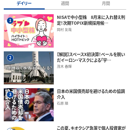
デイリー
週間
月間
NISAで中小型株 8月末に入れ替え判
1
定！次期TOPIX新規採用候…
岡村 友哉
【解説】スペースX初決算！ベールを脱い
2
だイーロン・マスクによる「宇…
茂木 春輝
日本の米国債売却を避けるための協調
3
介入
石原 順
この夏、キオクシア急落で個人投資家が