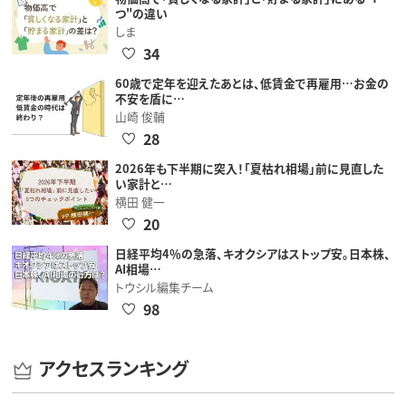
つ"の違い
しま
34
60歳で定年を迎えたあとは、低賃金で再雇用…お金の
不安を盾に…
山崎 俊輔
28
2026年も下半期に突入！「夏枯れ相場」前に見直した
い家計と…
横田 健一
20
日経平均4％の急落、キオクシアはストップ安。日本株、
AI相場…
トウシル編集チーム
98
アクセスランキング