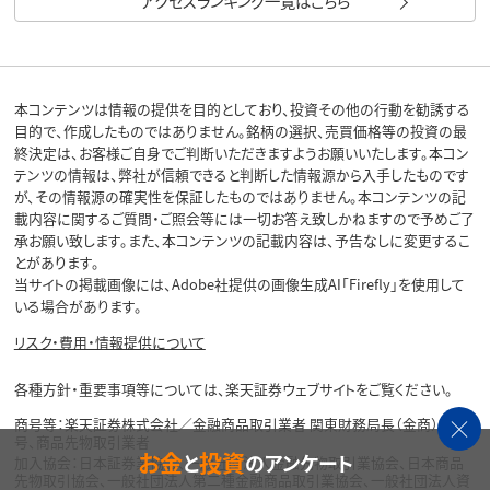
アクセスランキング一覧はこちら
本コンテンツは情報の提供を目的としており、投資その他の行動を勧誘する
目的で、作成したものではありません。銘柄の選択、売買価格等の投資の最
終決定は、お客様ご自身でご判断いただきますようお願いいたします。本コン
テンツの情報は、弊社が信頼できると判断した情報源から入手したものです
が、その情報源の確実性を保証したものではありません。本コンテンツの記
載内容に関するご質問・ご照会等には一切お答え致しかねますので予めご了
承お願い致します。また、本コンテンツの記載内容は、予告なしに変更するこ
とがあります。
当サイトの掲載画像には、Adobe社提供の画像生成AI「Firefly」を使用して
いる場合があります。
リスク・費用・情報提供について
各種方針・重要事項等については、楽天証券ウェブサイトをご覧ください。
商号等：楽天証券株式会社／金融商品取引業者 関東財務局長（金商）第195
号、商品先物取引業者
お金
投資
と
のアンケート
加入協会：日本証券業協会、一般社団法人金融先物取引業協会、日本商品
先物取引協会、一般社団法人第二種金融商品取引業協会、一般社団法人資