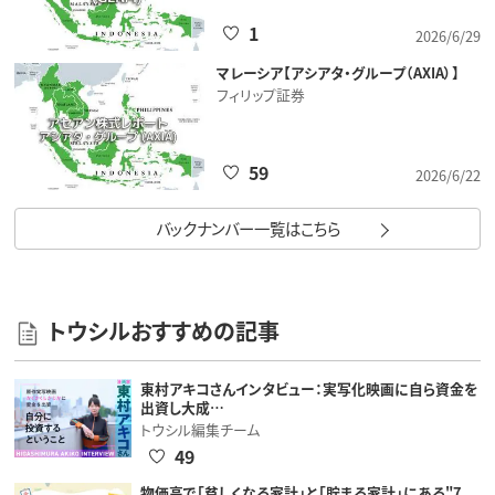
1
2026/6/29
マレーシア【アシアタ・グループ（AXIA）】
フィリップ証券
59
2026/6/22
バックナンバー一覧はこちら
トウシルおすすめの記事
東村アキコさんインタビュー：実写化映画に自ら資金を
出資し大成…
トウシル編集チーム
49
物価高で「貧しくなる家計」と「貯まる家計」にある"7