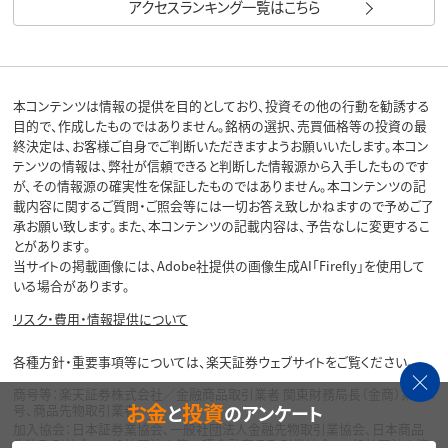
アクセスランキング一覧はこちら
本コンテンツは情報の提供を目的としており、投資その他の行動を勧誘する
目的で、作成したものではありません。銘柄の選択、売買価格等の投資の最
終決定は、お客様ご自身でご判断いただきますようお願いいたします。本コン
テンツの情報は、弊社が信頼できると判断した情報源から入手したものです
が、その情報源の確実性を保証したものではありません。本コンテンツの記
載内容に関するご質問・ご照会等には一切お答え致しかねますので予めご了
承お願い致します。また、本コンテンツの記載内容は、予告なしに変更するこ
とがあります。
当サイトの掲載画像には、Adobe社提供の画像生成AI「Firefly」を使用して
いる場合があります。
リスク・費用・情報提供について
各種方針・重要事項等については、楽天証券ウェブサイトをご覧ください。
商号等：楽天証券株式会社／金融商品取引業者 関東財務局長（金商）第195
お金
投資
と
のアンケート
号、商品先物取引業者
加入協会：日本証券業協会、一般社団法人金融先物取引業協会、日本商品
先物取引協会、一般社団法人第二種金融商品取引業協会、一般社団法人資