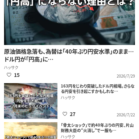
原油価格急落も、為替は「40年ぶり円安水準」のまま…
ドル円が「円高」に…
ハッサク
15
2026/7/29
163円をじわり突破したドル円相場。さらな
る円安を引き起こすかもしれな…
ハッサク
27
2026/7/22
「骨太ショック」で約40年ぶりの円安、片山
財務大臣の“火消し”で一服も…
ハッサク