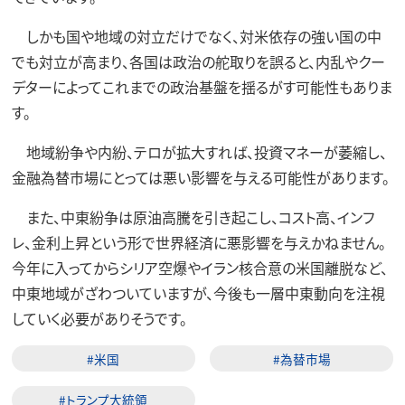
しかも国や地域の対立だけでなく、対米依存の強い国の中
でも対立が高まり、各国は政治の舵取りを誤ると、内乱やクー
デターによってこれまでの政治基盤を揺るがす可能性もありま
す。
地域紛争や内紛、テロが拡大すれば、投資マネーが萎縮し、
金融為替市場にとっては悪い影響を与える可能性があります。
また、中東紛争は原油高騰を引き起こし、コスト高、インフ
レ、金利上昇という形で世界経済に悪影響を与えかねません。
今年に入ってからシリア空爆やイラン核合意の米国離脱など、
中東地域がざわついていますが、今後も一層中東動向を注視
していく必要がありそうです。
#米国
#為替市場
#トランプ大統領