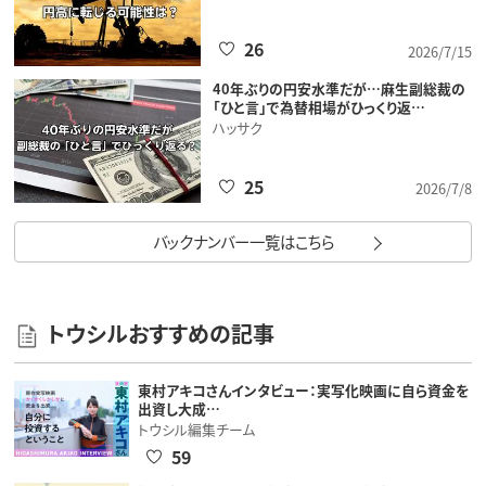
26
2026/7/15
40年ぶりの円安水準だが…麻生副総裁の
「ひと言」で為替相場がひっくり返…
ハッサク
25
2026/7/8
バックナンバー一覧はこちら
トウシルおすすめの記事
東村アキコさんインタビュー：実写化映画に自ら資金を
出資し大成…
トウシル編集チーム
59