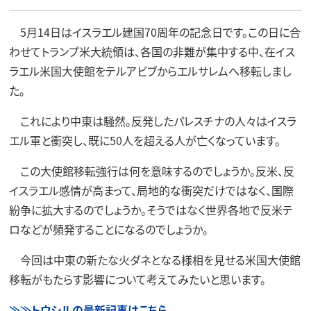
5月14日はイスラエル建国70周年の記念日です。この日に合
わせてトランプ米大統領は、各国の非難が集中する中、在イス
ラエル米国大使館をテルアビブからエルサレムへ移転しまし
た。
これにより中東は騒然。反発したパレスチナの人々はイスラ
エル軍と衝突し、既に50人を超える人が亡くなっています。
この大使館移転強行は何を意味するのでしょうか。反米、反
イスラエル感情が高まって、局地的な衝突だけではなく、国際
紛争に拡大するのでしょうか。そうではなく世界各地で反米テ
ロなどが頻発することになるのでしょうか。
今回は中東の新たな火ダネとなる様相を見せる米国大使館
移転がもたらす影響について考えてみたいと思います。
≫≫トウシルの最新記事はこちら