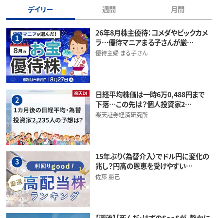
デイリー
週間
月間
26年8月株主優待：コメダやビックカメ
1
ラ…優待マニアまる子さんが厳…
優待主婦 まる子さん
日経平均株価は一時6万0,488円まで
2
下落…この先は？個人投資家2…
楽天証券経済研究所
15年ぶり〈為替介入〉でドル円に変化の
3
兆し？円高の恩恵を受けやすい…
佐藤 勝己
【潮流】「死んだ」はずのSaaSが、静かに