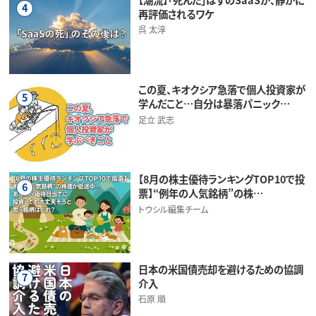
4
再評価されるワケ
呉 太淳
この夏、キオクシア急落で個人投資家が
5
学んだこと…自分は暴落パニック…
足立 武志
【8月の株主優待ランキングTOP10で投
6
票】“例年の人気銘柄”の株…
トウシル編集チーム
日本の米国債売却を避けるための協調
7
介入
石原 順