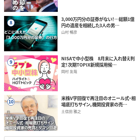
3,000万円分の証券がない！…総額1億
8
円の遺産を相続した3人の男…
山村 暢彦
NISAで中小型株 8月末に入れ替え判
9
定！次期TOPIX新規採用候…
岡村 友哉
米株V字回復で再注目のオニール式・相
10
場底打ちサイン。機関投資家の売…
土信田 雅之