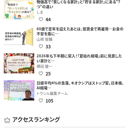
物価高で「貧しくなる家計」と「貯まる家計」にある"7
つ"の違い
しま
44
60歳で定年を迎えたあとは、低賃金で再雇用…お金の
不安を盾に…
山崎 俊輔
33
2026年も下半期に突入！「夏枯れ相場」前に見直した
い家計と…
横田 健一
25
日経平均4％の急落、キオクシアはストップ安。日本株、
AI相場…
トウシル編集チーム
105
アクセスランキング