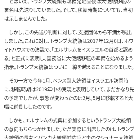
とはいえ、トランプ大統領も政権発足直後は大使館移転の
署名は先送りしていました。そして、移転時期についても、当初
は示しませんでした。
しかし、この先送り判断に対して、支援団体から不満が噴出
しました。これに対し、トランプ大統領は2017年12月6日、ホワ
イトハウスでの演説で、「エルサレムをイスラエルの首都と認め
る」と正式に表明し、国務省に大使館移転の準備を始めるよう
指示。トランプ大統領はついに一線を越えることになりました。
その一方で今年1月、ペンス副大統領はイスラエル訪問時
に、移転時期は2019年中の実現と表明していて、まだかなり先
の予定でしたが、事態が変わったのは2月。5月に移転すると大
幅に前倒ししたのです。
しかも、エルサレムの式典に参加するというトランプ大統領
の意向もちらつかせました。ただ実際に出席したのは、トランプ
大統領の長女イバンカ大統領補佐官と夫のクシュナー大統領