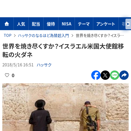
人気
配当
優待
NISA
テーマ
アンケート
著者
TOP
ハッサクのなるほど為替超入門
世界を焼き尽くすか？イスラエル米国大使館移転の火ダネ
世界を焼き尽くすか？イスラエル米国大使館移
転の火ダネ
2018/5/16 16:51
ハッサク
0