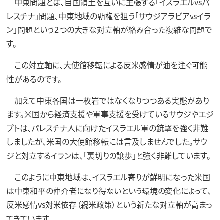
中東問題とは、自国領土を互いに主張する「イスラエルvsパ
レスチナ」問題、中東地域の覇権を狙う「サウジアラビアvsイラ
ン」問題という２つの大きな対立軸が絡み合った複雑な問題で
す。
この対立軸に、大使館移転による反米感情が油を注ぐ可能
性があるのです。
加えて中東各国は一枚岩ではなくなりつつある実態があり
ます。米国から経済支援や軍事支援を受けているサウジやエジ
プトは、パレスチナ人に向けたイスラエル軍の銃撃を強く非難
しましたが、米国の大使館移転には言及しませんでした。サウ
ジと対立するイランは、「裏切りの譲歩」と強く非難しています。
このように中東地域は、イスラエル寄りが鮮明になった米国
は中東和平の仲介者になり得ないという環境の変化によって、
反米感情vs対米依存（親米政策）という新たな対立軸が高まっ
てきています。