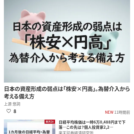
日本の資産形成の弱点は「株安×円高」。為替介入から
考える備え方
上源 悠詞
8
NEW
11時間前
日経平均株価は一時6万0,488円まで下
落…この先は？個人投資家2,2…
楽天証券経済研究所