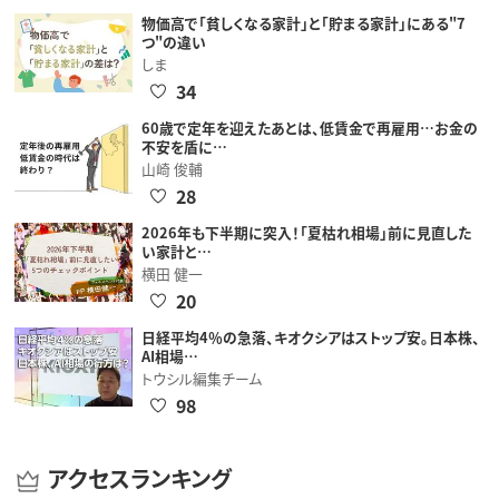
物価高で「貧しくなる家計」と「貯まる家計」にある"7
つ"の違い
しま
34
60歳で定年を迎えたあとは、低賃金で再雇用…お金の
不安を盾に…
山崎 俊輔
28
2026年も下半期に突入！「夏枯れ相場」前に見直した
い家計と…
横田 健一
20
日経平均4％の急落、キオクシアはストップ安。日本株、
AI相場…
トウシル編集チーム
98
アクセスランキング