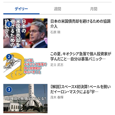
デイリー
週間
月間
日本の米国債売却を避けるための協調
1
介入
石原 順
この夏、キオクシア急落で個人投資家が
2
学んだこと…自分は暴落パニック…
足立 武志
【解説】スペースX初決算！ベールを脱い
3
だイーロン・マスクによる「宇…
茂木 春輝