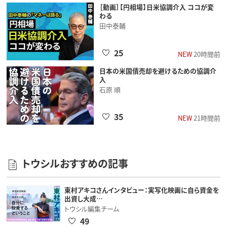
［動画］【円相場】日米協調介入 ココが変
わる
田中泰輔
25
NEW
20時間前
日本の米国債売却を避けるための協調介
入
石原 順
35
NEW
21時間前
トウシルおすすめの記事
東村アキコさんインタビュー：実写化映画に自ら資金を
出資し大成…
トウシル編集チーム
49