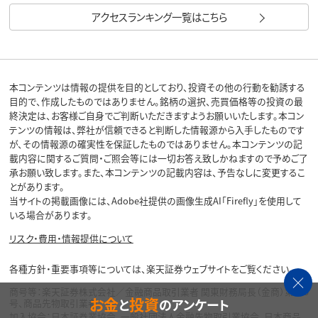
アクセスランキング一覧はこちら
本コンテンツは情報の提供を目的としており、投資その他の行動を勧誘する
目的で、作成したものではありません。銘柄の選択、売買価格等の投資の最
終決定は、お客様ご自身でご判断いただきますようお願いいたします。本コン
テンツの情報は、弊社が信頼できると判断した情報源から入手したものです
が、その情報源の確実性を保証したものではありません。本コンテンツの記
載内容に関するご質問・ご照会等には一切お答え致しかねますので予めご了
承お願い致します。また、本コンテンツの記載内容は、予告なしに変更するこ
とがあります。
当サイトの掲載画像には、Adobe社提供の画像生成AI「Firefly」を使用して
いる場合があります。
リスク・費用・情報提供について
各種方針・重要事項等については、楽天証券ウェブサイトをご覧ください。
商号等：楽天証券株式会社／金融商品取引業者 関東財務局長（金商）第195
お金
投資
と
のアンケート
号、商品先物取引業者
加入協会：日本証券業協会、一般社団法人金融先物取引業協会、日本商品