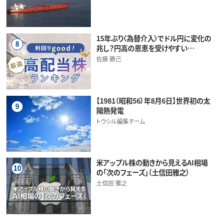
15年ぶり〈為替介入〉でドル円に変化の
8
兆し？円高の恩恵を受けやすい…
佐藤 勝己
【1981（昭和56）年8月6日】世界初の太
9
陽熱発電
トウシル編集チーム
米アップル株の動きから見えるAI相場
10
の「次のフェーズ」（土信田雅之）
土信田 雅之