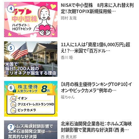
NISAで中小型株 8月末に入れ替え判
4
定！次期TOPIX新規採用候…
岡村 友哉
11人に1人は「資産1億6,000万円」超
5
え！？…米国で「百万ドル…
香川 睦
【8月の株主優待ランキングTOP10】イ
6
オンやビックカメラ“例年の…
福ちゃん
北米石油開発企業各社：ホルムズ海峡
7
封鎖影響で驚異的な好決算（西 勇…
西 勇太郎