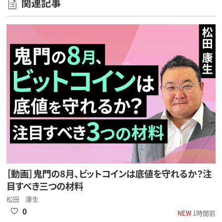
関連記事
［動画］鬼門の8月、ビットコインは底値を守れるか？注
目すべき三つの材料
松田 康生
0
NEW
1時間前