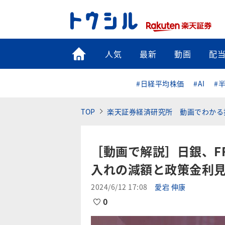
トップ
人気
最新
動画
配
#日経平均株価
#AI
#
TOP
楽天証券経済研究所 動画でわかる
［動画で解説］日銀、F
入れの減額と政策金利
2024/6/12 17:08
愛宕 伸康
0