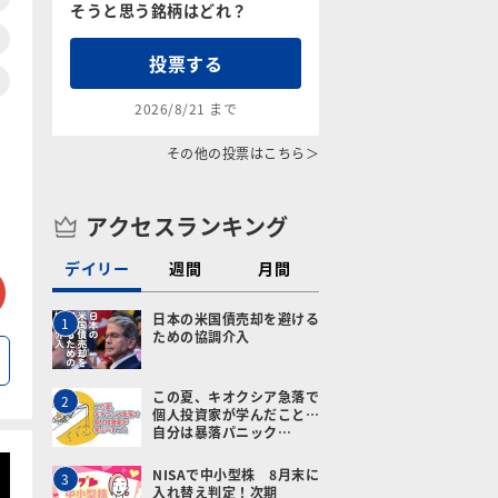
そうと思う銘柄はどれ？
投票する
2026/8/21 まで
その他の投票はこちら＞
アクセスランキング
デイリー
週間
月間
tter
メールで送る
日本の米国債売却を避ける
1
ための協調介入
この夏、キオクシア急落で
2
個人投資家が学んだこと…
自分は暴落パニック…
NISAで中小型株 8月末に
3
入れ替え判定！次期