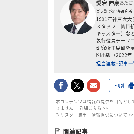
愛宕 伸康
あたご
楽天証券経済研究所
1991年神戸大
スタッフ、物価
キャスター）な
執行役員チーフエ
研究所主席研究
聞出版（2022
担当連載･記事
facebook
twitter
メールで送
印刷
本コンテンツは情報の提供を目的とし
りません。
詳細こちら >>
※リスク・費用・情報提供について >>
関連記事