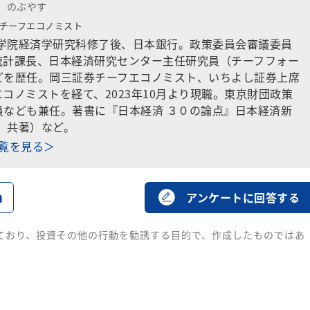
 のぶやす
チーフエコノミスト
大学院経済学研究科修了後、日本銀行。政策委員会審議委員
統計課長、日本経済研究センター主任研究員（チーフフォー
どを歴任。岡三証券チーフエコノミスト、いちよし証券上席
コノミストを経て、2023年10月より現職。東京財団政策
員なども兼任。著書に『日本経済 ３０の論点』日本経済新
年、共著）など。
一覧を見る＞
る
アンケートに回答する
ており、投資その他の行動を勧誘する目的で、作成したものではあ