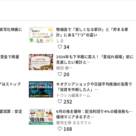
実写化映画に
物価高で「貧しくなる家計」と「貯まる家
計」にある"7つ"の違い
しま
34
低賃金で再雇
2026年も下半期に突入！「夏枯れ相場」前に
見直したい家計と…
横田 健一
20
アはストップ
キオクシアショックや日経平均株価の急落で
「投資を中断した人」…
トウシル編集チーム
252
響試算：安定
9月の株主優待：配当利回り4%の優良株も…
優待マニアまる子さ…
優待主婦 まる子さん
168