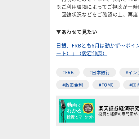
※ご利用環境によってご視聴が一時
回線状況などをご確認の上、再度
▼あわせて見たい
日銀、FRBとも6月は動かず～ポ
ート）」（愛宕伸康）
#FRB
#日本銀行
#イン
#政策金利
#FOMC
#国
楽天証券経済研
投資と経済の専門家が