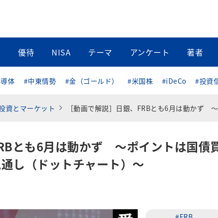
当
優待
NISA
テーマ
アンケート
著者
半導体
#中東情勢
#金（ゴールド）
#米国株
#iDeCo
#投資
投資とマーケット
［動画で解説］日銀、FRBとも6月は動かず ～ポイントは国債買入れの減額と政策金利見通し（ドットチャー
RBとも6月は動かず ～ポイントは国債
見通し（ドットチャート）～
#FRB