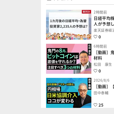
2時間前
日経平均株
人が予想
楽天証券経
0
6時間前
［動画］
材料
松田 康生
0
2026/8/6
［動画］【
田中泰輔
25