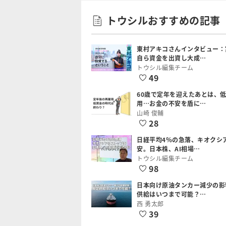
トウシルおすすめの記事
東村アキコさんインタビュー：
自ら資金を出資し大成…
トウシル編集チーム
49
60歳で定年を迎えたあとは、
用…お金の不安を盾に…
山崎 俊輔
28
日経平均4％の急落、キオクシ
安。日本株、AI相場…
トウシル編集チーム
98
日本向け原油タンカー減少の影
供給はいつまで可能？…
西 勇太郎
39