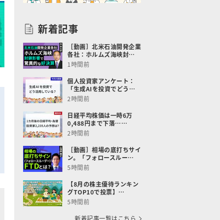
新着記事
［動画］北米石油開発企業
各社：ホルムズ海峡封…
1時間前
個人投資家アンケート：
「生成AIを投資でどう…
2時間前
日経平均株価は一時6万
0,488円まで下落……
2時間前
［動画］相場の底打ちサイ
ン。「フォロースルー…
5時間前
【8月の株主優待ランキン
グTOP10で投票】…
5時間前
新着記事一覧はこちら