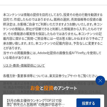
本コンテンツは情報の提供を目的としており、投資その他の行動を勧誘する
目的で、作成したものではありません。銘柄の選択、売買価格等の投資の最
終決定は、お客様ご自身でご判断いただきますようお願いいたします。本コン
テンツの情報は、弊社が信頼できると判断した情報源から入手したものです
が、その情報源の確実性を保証したものではありません。本コンテンツの記
載内容に関するご質問・ご照会等には一切お答え致しかねますので予めご了
承お願い致します。また、本コンテンツの記載内容は、予告なしに変更するこ
とがあります。
当サイトの掲載画像には、Adobe社提供の画像生成AI「Firefly」を使用して
いる場合があります。
リスク・費用・情報提供について
各種方針・重要事項等については、楽天証券ウェブサイトをご覧ください。
商号等：楽天証券株式会社／金融商品取引業者 関東財務局長（金商）第195
お金
投資
と
のアンケート
号、商品先物取引業者
加入協会：日本証券業協会、一般社団法人金融先物取引業協会、日本商品
先物取引協会、一般社団法人第二種金融商品取引業協会、一般社団法人資
産運用業協会
【8月の株主優待ランキングTOP10で投
投票する
票】“例年の人気銘柄”の株価が低迷中…