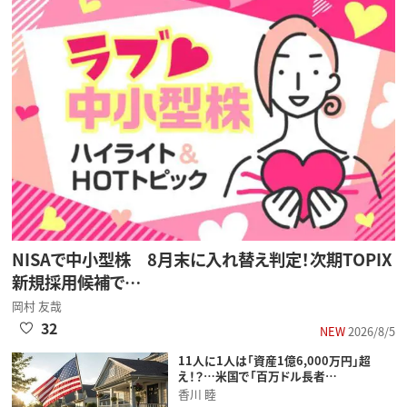
NISAで中小型株 8月末に入れ替え判定！次期TOPIX
新規採用候補で…
岡村 友哉
32
NEW
2026/8/5
11人に1人は「資産1億6,000万円」超
え！？…米国で「百万ドル長者…
香川 睦