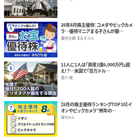
26年8月株主優待：コメダやビックカメ
5
ラ…優待マニアまる子さんが厳…
優待主婦 まる子さん
11人に1人は「資産1億6,000万円」超
6
え！？…米国で「百万ドル…
香川 睦
【8月の株主優待ランキングTOP10】イ
7
オンやビックカメラ“例年の…
福ちゃん