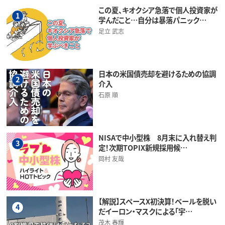
この夏、キオクシア急落で個人投資家が
1
学んだこと…自分は暴落パニック…
足立 武志
日本の米国債売却を避けるための協調
2
介入
石原 順
NISAで中小型株 8月末に入れ替え判
3
定！次期TOPIX新規採用候…
岡村 友哉
【解説】スペースX初決算！ベールを脱い
4
だイーロン・マスクによる「宇…
茂木 春輝