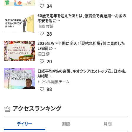
34
60歳で定年を迎えたあとは、低賃金で再雇用…お金の
不安を盾に…
山崎 俊輔
28
2026年も下半期に突入！「夏枯れ相場」前に見直した
い家計と…
横田 健一
20
日経平均4％の急落、キオクシアはストップ安。日本株、
AI相場…
トウシル編集チーム
98
アクセスランキング
デイリー
週間
月間