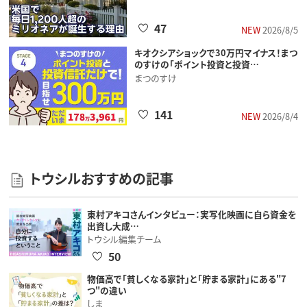
47
NEW
2026/8/5
キオクシアショックで30万円マイナス！まつ
のすけの「ポイント投資と投資…
まつのすけ
141
NEW
2026/8/4
トウシルおすすめの記事
東村アキコさんインタビュー：実写化映画に自ら資金を
出資し大成…
トウシル編集チーム
50
物価高で「貧しくなる家計」と「貯まる家計」にある"7
つ"の違い
しま