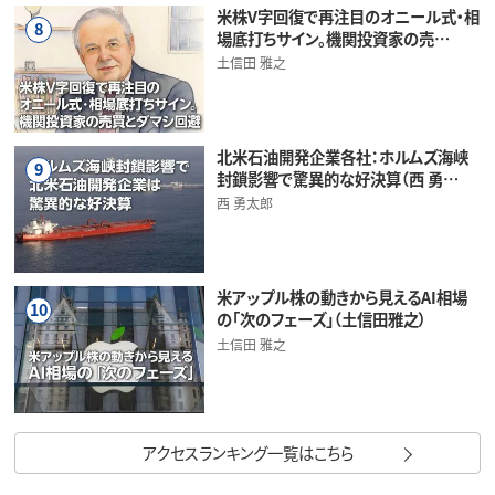
米株V字回復で再注目のオニール式・相
8
場底打ちサイン。機関投資家の売…
土信田 雅之
北米石油開発企業各社：ホルムズ海峡
9
封鎖影響で驚異的な好決算（西 勇…
西 勇太郎
米アップル株の動きから見えるAI相場
10
の「次のフェーズ」（土信田雅之）
土信田 雅之
アクセスランキング一覧はこちら