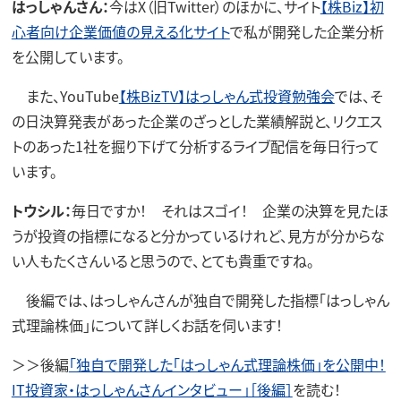
はっしゃんさん：
今はX（旧Twitter）のほかに、サイト
【株Biz】初
心者向け企業価値の見える化サイト
で私が開発した企業分析
を公開しています。
また、YouTube
【株BizTV】はっしゃん式投資勉強会
では、そ
の日決算発表があった企業のざっとした業績解説と、リクエス
トのあった1社を掘り下げて分析するライブ配信を毎日行って
います。
トウシル：
毎日ですか！ それはスゴイ！ 企業の決算を見たほ
うが投資の指標になると分かっているけれど、見方が分からな
い人もたくさんいると思うので、とても貴重ですね。
後編では、はっしゃんさんが独自で開発した指標「はっしゃん
式理論株価」について詳しくお話を伺います！
＞＞後編
「独自で開発した「はっしゃん式理論株価」を公開中！
IT投資家・はっしゃんさんインタビュー」［後編］
を読む！