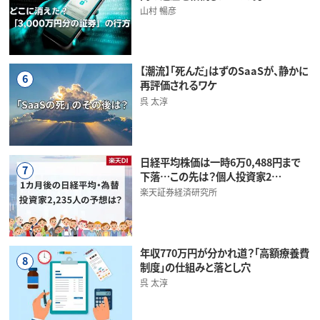
山村 暢彦
【潮流】「死んだ」はずのSaaSが、静かに
6
再評価されるワケ
呉 太淳
日経平均株価は一時6万0,488円まで
7
下落…この先は？個人投資家2…
楽天証券経済研究所
年収770万円が分かれ道？「高額療養費
8
制度」の仕組みと落とし穴
呉 太淳