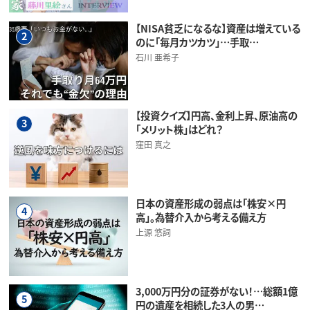
【NISA貧乏になるな】資産は増えている
2
のに「毎月カツカツ」…手取…
石川 亜希子
【投資クイズ】円高、金利上昇、原油高の
3
「メリット株」はどれ？
窪田 真之
日本の資産形成の弱点は「株安×円
4
高」。為替介入から考える備え方
上源 悠詞
3,000万円分の証券がない！…総額1億
5
円の遺産を相続した3人の男…