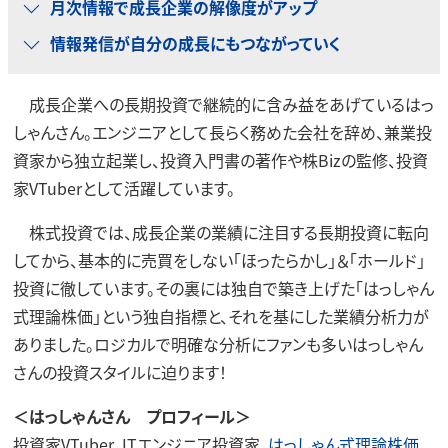
月次情報で成長企業の解像度がアップ
情報発信が自分の成長にもつながっていく
成長企業への長期投資で継続的に含み益をあげているはっ
しゃんさん。エンジニアとして長らく務めた会社を辞め、兼業投
資家から独立起業し、投資入門書の著作や株Bizの監修、投資
家VTuberとして活躍しています。
株式投資では、成長企業の業績に注目する長期投資に転向
してから、基本的に売買をしない「ほったらかし」＆「ホールド」
投資に徹しています。その裏には独自で築き上げた「はっしゃん
式理論株価」という独自指標と、それを基にした業績分析力が
ありました。ロジカルで明確な分析にファンも多いはっしゃん
さんの投資スタイルに迫ります！
＜はっしゃんさん プロフィール＞
投資家VTuber、ITエンジニア投資家、
はっしゃん式理論株価