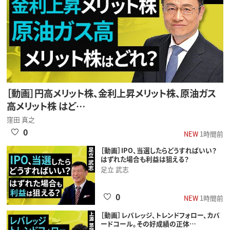
［動画］円高メリット株、金利上昇メリット株、原油ガス
高メリット株 はど…
窪田 真之
0
NEW
1時間前
［動画］IPO、当選したらどうすればいい？
はずれた場合も利益は狙える？
足立 武志
0
NEW
1時間前
［動画］レバレッジ、トレンドフォロー、カバ
ードコール。その好成績の正体…