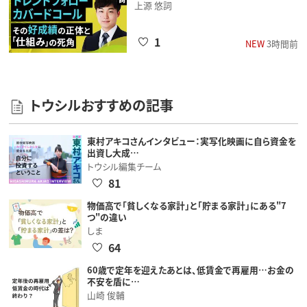
上源 悠詞
1
NEW
3時間前
トウシルおすすめの記事
東村アキコさんインタビュー：実写化映画に自ら資金を
出資し大成…
トウシル編集チーム
81
物価高で「貧しくなる家計」と「貯まる家計」にある"7
つ"の違い
しま
64
60歳で定年を迎えたあとは、低賃金で再雇用…お金の
不安を盾に…
山崎 俊輔