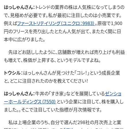
はっしゃんさん：
トレンドの業界の株は人気株になってしまうの
で、見極めが必要です。私が最初に注目したのは小売業です。
例えば
ファーストリテイリング（ユニクロ：9983）
。原宿で1,900
円のフリースを売り出したとたん人気が出て、またたく間に日
本中に広がりました。
先ほどお話ししたように、店舗数が増えれば売り上げも利益
も増えて、株価が上昇する、というモデルですよね。
トウシル：
はっしゃんさんが見つけた「コレ！」という成長企業
と、どこに注目されたのかを教えてください！
はっしゃんさん：
牛丼の「すき家」などを展開している
ゼンショ
ーホールディングス（7550）
という企業に注目して、株を購入し
ました。。そこで注目していた指標が月次情報です。
私は上場企業のうち、自分で選んだ298社の月次売上と業