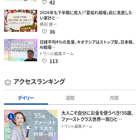
42
2026年も下半期に突入！「夏枯れ相場」前に見直した
い家計と…
横田 健一
36
日経平均4％の急落、キオクシアはストップ安。日本株、
AI相場…
トウシル編集チーム
113
アクセスランキング
デイリー
週間
月間
大人こそ自分にお金を使うべき！55歳、
1
ファーストクラス世界一周ひと…
トウシル編集チーム