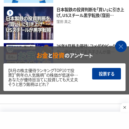
日本製鉄の投資判断を「買い」に引き上
9
げ。USスチール黒字転換（窪田…
窪田 真之
26年8月株主優待：コメダやビックカメ
10
ラ…優待マニアまる子さんが厳…
お金
投資
と
のアンケート
優待主婦 まる子さん
【8月の株主優待ランキングTOP10で投
投票する
票】“例年の人気銘柄”の株価が低迷中…
あなたが優待目当てに投資しても大丈夫
そうと思う銘柄はどれ？
アクセスランキング一覧はこちら
本コンテンツは情報の提供を目的としており、投資その他の行動を勧誘する
目的で、作成したものではありません。銘柄の選択、売買価格等の投資の最
終決定は、お客様ご自身でご判断いただきますようお願いいたします。本コン