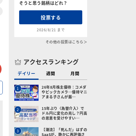
そうと思う銘柄はどれ？
投票する
2026/8/21 まで
その他の投票はこちら＞
アクセスランキング
tter
メールで送る
デイリー
週間
月間
26年8月株主優待：コメダ
1
やビックカメラ…優待マニ
アまる子さんが厳…
15年ぶり〈為替介入〉で
2
ドル円に変化の兆し？円高
の恩恵を受けやすい…
【潮流】「死んだ」はずの
3
SaaSが、静かに再評価さ