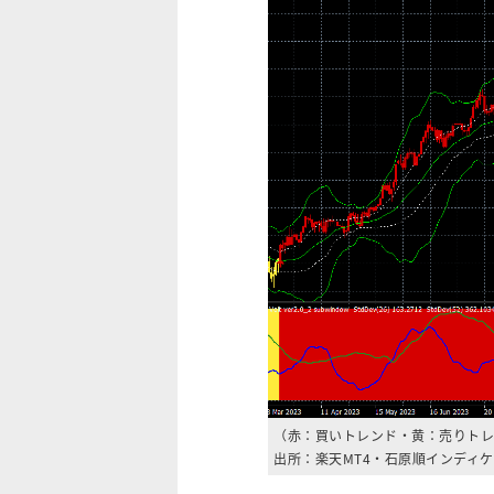
（赤：買いトレンド・黄：売りトレ
出所：楽天MT4・石原順インディ