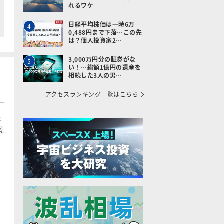
れるワケ
日経平均株価は一時6万
4
0,488円まで下落…この先
は？個人投資家2…
3,000万円分の証券がな
5
い！…総額1億円の遺産を
相続した3人の男…
アクセスランキング一覧はこちら
経
底