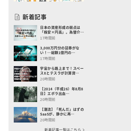
新着記事
日本の資産形成の弱点は
「株安×円高」。為替介…
17時間前
3,000万円分の証券がな
い！…総額1億円の…
17時間前
宇宙から路上まで！スペー
スXとテスラが計算資…
20時間前
【2014（平成26）年8月8
日】エボラ出血…
20時間前
【潮流】「死んだ」はずの
SaaSが、静かに再…
20時間前
新着記事一覧はこちら