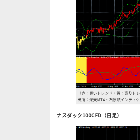
（赤：買いトレンド・黄：売りトレ
出所：楽天MT4・石原順インディ
ナスダック100CFD（日足）