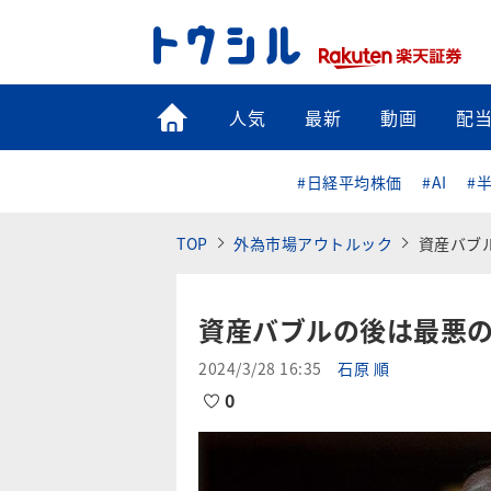
トップ
人気
最新
動画
配
#日経平均株価
#AI
#
TOP
外為市場アウトルック
資産バブ
資産バブルの後は最悪
2024/3/28 16:35
石原 順
0