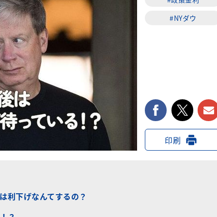
#NYダウ
facebook
twi
印刷
Bは利下げなんてするの？
！？