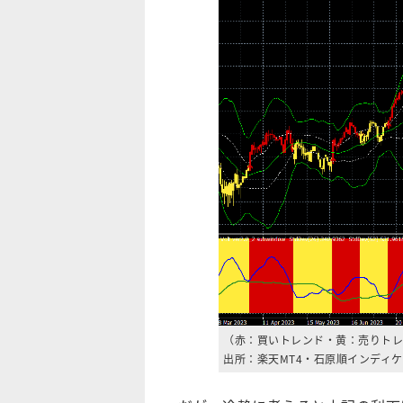
（赤：買いトレンド・黄：売りトレ
出所：楽天MT4・石原順インディ