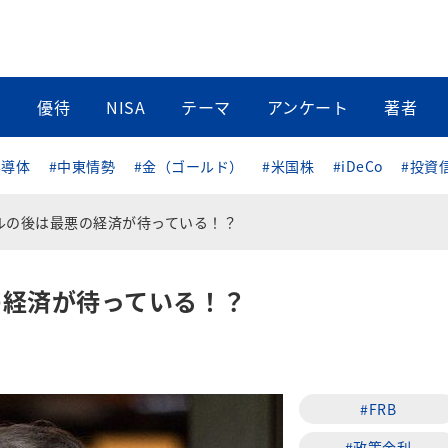
当
優待
NISA
テーマ
アンケート
著者
半導体
#中東情勢
#金（ゴールド）
#米国株
#iDeCo
#投資
ルの後は最悪の経済が待っている！？
の経済が待っている！？
#FRB
#政策金利