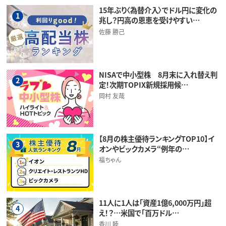
15年ぶり〈為替介入〉でドル円に変化の
1
兆し？円高の恩恵を受けやすい…
佐藤 勝己
NISAで中小型株 8月末に入れ替え判
2
定！次期TOPIX新規採用候…
岡村 友哉
【8月の株主優待ランキングTOP10】イ
3
オンやビックカメラ“例年の…
福ちゃん
11人に1人は「資産1億6,000万円」超
4
え！？…米国で「百万ドル…
香川 睦