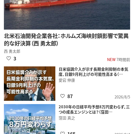
北米石油開発企業各社：ホルムズ海峡封鎖影響で驚異
的な好決算（西 勇太郎）
西 勇太郎
3
NEW
7時間前
日米協調介入が示す長期金利抑制の本気
度、日銀9月利上げの可能性高まる（…
愛宕 伸康
87
2026/8/5
2030年の日経平均予想8万円変わらず、三
つの成長エンジンとは？（窪田…
窪田 真之
165