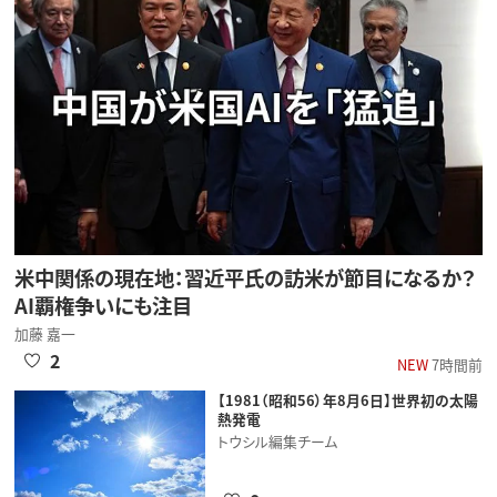
米中関係の現在地：習近平氏の訪米が節目になるか？
AI覇権争いにも注目
加藤 嘉一
2
NEW
7時間前
【1981（昭和56）年8月6日】世界初の太陽
熱発電
トウシル編集チーム