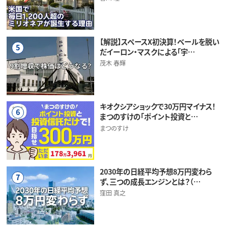
【解説】スペースX初決算！ベールを脱い
5
だイーロン・マスクによる「宇…
茂木 春輝
キオクシアショックで30万円マイナス！
6
まつのすけの「ポイント投資と…
まつのすけ
2030年の日経平均予想8万円変わら
7
ず、三つの成長エンジンとは？（…
窪田 真之