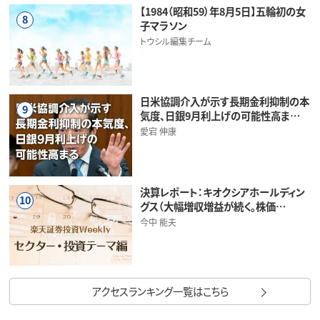
【1984（昭和59）年8月5日】五輪初の女
8
子マラソン
トウシル編集チーム
日米協調介入が示す長期金利抑制の本
9
気度、日銀9月利上げの可能性高ま…
愛宕 伸康
決算レポート：キオクシアホールディン
10
グス（大幅増収増益が続く。株価…
今中 能夫
アクセスランキング一覧はこちら