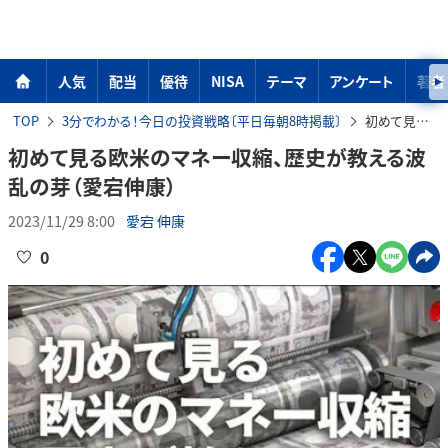
人気
配当
優待
NISA
テーマ
アンケート
著者
TOP
3分でわかる！今日の投資戦略〔平日毎朝8時掲載〕
初めて見る欧米のマネー収縮、歴史が教える波乱の芽（愛宕伸康）
初めて見る欧米のマネー収縮、歴史が教える波
乱の芽（愛宕伸康）
2023/11/29 8:00
愛宕 伸康
0