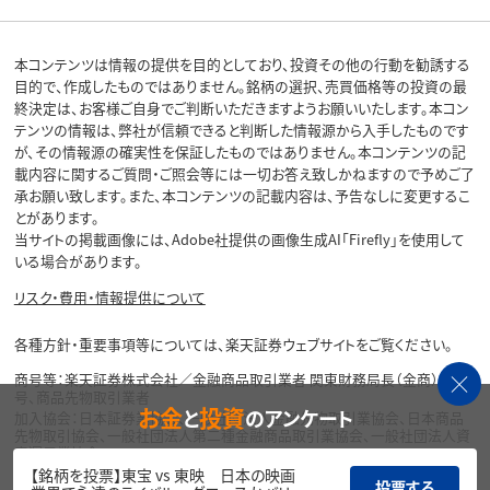
本コンテンツは情報の提供を目的としており、投資その他の行動を勧誘する
目的で、作成したものではありません。銘柄の選択、売買価格等の投資の最
終決定は、お客様ご自身でご判断いただきますようお願いいたします。本コン
テンツの情報は、弊社が信頼できると判断した情報源から入手したものです
が、その情報源の確実性を保証したものではありません。本コンテンツの記
載内容に関するご質問・ご照会等には一切お答え致しかねますので予めご了
承お願い致します。また、本コンテンツの記載内容は、予告なしに変更するこ
とがあります。
当サイトの掲載画像には、Adobe社提供の画像生成AI「Firefly」を使用して
いる場合があります。
リスク・費用・情報提供について
各種方針・重要事項等については、楽天証券ウェブサイトをご覧ください。
商号等：楽天証券株式会社／金融商品取引業者 関東財務局長（金商）第195
号、商品先物取引業者
お金
投資
と
のアンケート
加入協会：日本証券業協会、一般社団法人金融先物取引業協会、日本商品
先物取引協会、一般社団法人第二種金融商品取引業協会、一般社団法人資
産運用業協会
【銘柄を投票】東宝 vs 東映 日本の映画
投票する
Copyright©