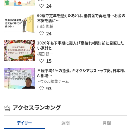
24
60歳で定年を迎えたあとは、低賃金で再雇用…お金の
不安を盾に…
山崎 俊輔
24
2026年も下半期に突入！「夏枯れ相場」前に見直した
い家計と…
横田 健一
15
日経平均4％の急落、キオクシアはストップ安。日本株、
AI相場…
トウシル編集チーム
93
アクセスランキング
デイリー
週間
月間