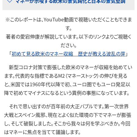
マネーが示唆する欧米の景気鈍化と日本の景気堅調
※このレポートは、YouTube動画で視聴いただくこともできま
す。
著者の愛宕伸康が解説しています。以下のリンクよりご視聴く
ださい。
「
初めて見る欧米のマネー収縮 歴史が教える波乱の芽
」
新型コロナ対策で膨張した欧米のマネーが収縮を始めてい
ます。代表的な指標であるM2（マネーストック）の伸びを見る
と、米国では1960年代以降で初、ユーロ圏でもユーロ発足以
降で初めてマイナスになるという異例の事態になっています。
それで思い出すのが百年前の大正バブルです。第一次世界
大戦とスペイン風邪、現在とよく似た環境の下でマネーが膨張
し、そして破裂しました。そこから我々は何を学ぶべきか。今回
はマネーに焦点を当てて議論します。