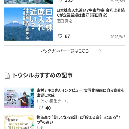
2026/8/4
日本株底入れ近い？中東危機・金利上昇続
くが企業業績は良好（窪田真之）
窪田 真之
67
2026/8/3
バックナンバー一覧はこちら
トウシルおすすめの記事
東村アキコさんインタビュー：実写化映画に自ら資金を
出資し大成…
トウシル編集チーム
40
物価高で「貧しくなる家計」と「貯まる家計」にある"7
つ"の違い
しま