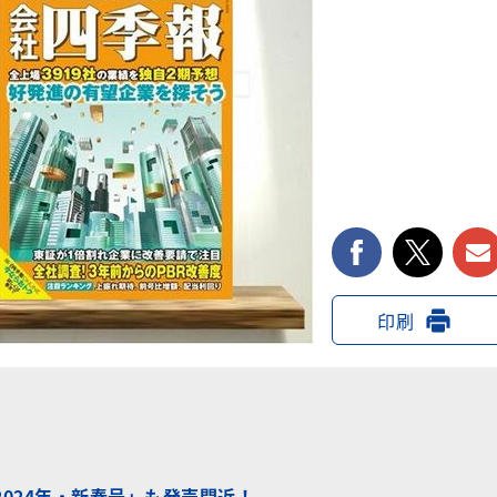
facebook
twi
印刷
「2024年・新春号」も発売間近！