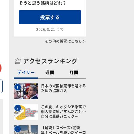
そうと思う銘柄はどれ？
投票する
2026/8/21 まで
その他の投票はこちら＞
アクセスランキング
tter
メールで送る
デイリー
週間
月間
日本の米国債売却を避ける
1
ための協調介入
この夏、キオクシア急落で
2
個人投資家が学んだこと…
自分は暴落パニック…
【解説】スペースX初決
3
算！ベールを脱いだイーロ