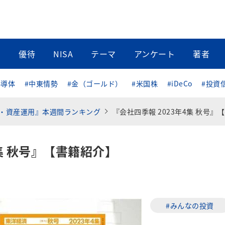
当
優待
NISA
テーマ
アンケート
著者
半導体
#中東情勢
#金（ゴールド）
#米国株
#iDeCo
#投資
・資産運用』本週間ランキング
『会社四季報 2023年4集 秋号』【書籍紹
4集 秋号』【書籍紹介】
#みんなの投資