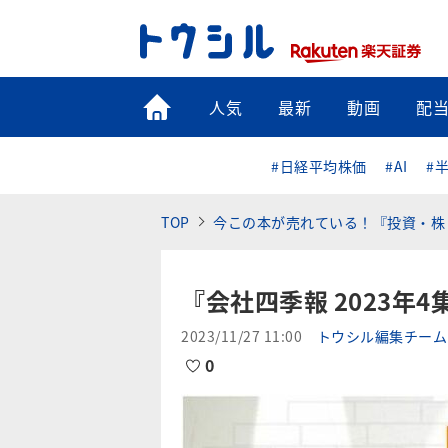
トップ
人気
最新
動画
配
#日経平均株価
#AI
#
TOP
今この本が売れている！『投資・株
『会社四季報 2023年
2023/11/27 11:00
トウシル編集チーム
0