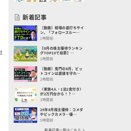
新着記事
［動画］相場の底打ちサイ
ン。「フォロースルー…
1時間前
【8月の株主優待ランキン
社
グTOP10で投票】…
1時間前
［動画］鬼門の8月、ビッ
トコインは底値を守れ…
2時間前
〈家族4人・1泊2食付き〉
が2万円台から！？…
3時間前
26年8月株主優待：コメダ
やビックカメラ…優…
5時間前
新着記事一覧はこちら