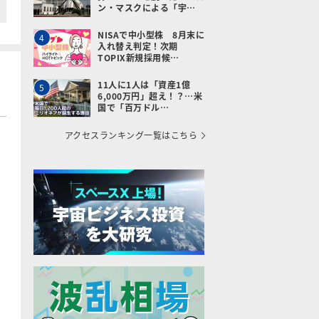
ン・マスクによる「宇…
NISAで中小型株 8月末に
4
入れ替え判定！次期
TOPIX新規採用候…
11人に1人は「資産1億
5
6,000万円」超え！？…米
国で「百万ドル…
アクセスランキング一覧はこちら