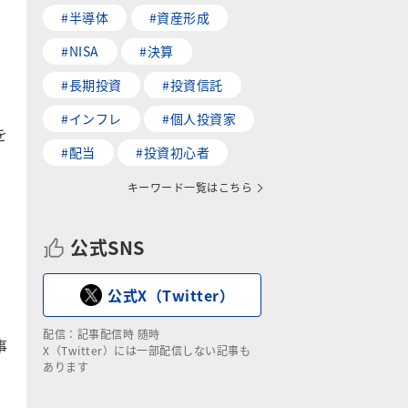
#半導体
#資産形成
#NISA
#決算
#長期投資
#投資信託
#インフレ
#個人投資家
を
#配当
#投資初心者
キーワード一覧はこちら
公式SNS
公式X（Twitter）
配信：記事配信時 随時
事
X（Twitter）には一部配信しない記事も
。
あります