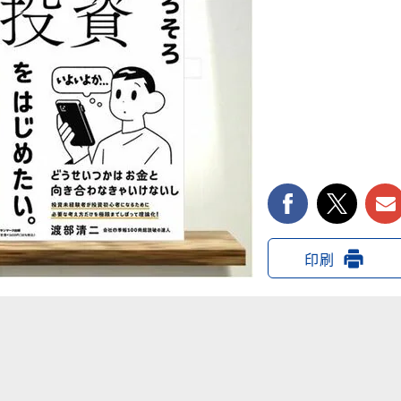
facebook
twi
印刷