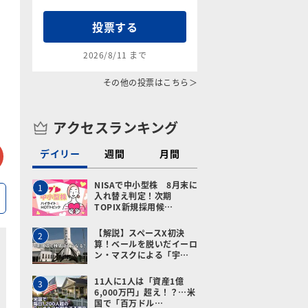
投票する
2026/8/11 まで
その他の投票はこちら＞
アクセスランキング
tter
メールで送る
デイリー
週間
月間
NISAで中小型株 8月末に
1
入れ替え判定！次期
TOPIX新規採用候…
【解説】スペースX初決
2
算！ベールを脱いだイーロ
ン・マスクによる「宇…
11人に1人は「資産1億
3
6,000万円」超え！？…米
国で「百万ドル…