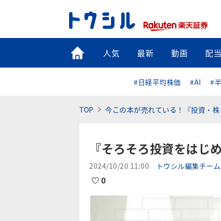
トップ
人気
最新
動画
配
#日経平均株価
#AI
#
TOP
今この本が売れている！『投資・株
『そろそろ投資をはじ
2024/10/20 11:00
トウシル編集チーム
0