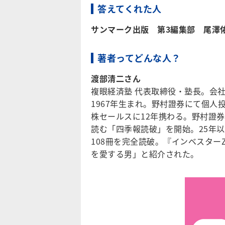
答えてくれた人
サンマーク出版 第3編集部 尾澤佑
著者ってどんな人？
渡部清二​さん
複眼経済塾 代表取締役・塾長。会社
1967年生まれ。野村證券にて個人
株セールスに12年携わる。野村證
読む「四季報読破」を開始。25年以
108冊を完全読破。『インベスタ
を愛する男」と紹介された。