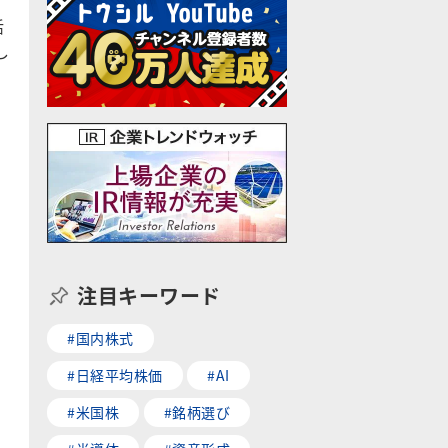
活
し
注目キーワード
#国内株式
#日経平均株価
#AI
#米国株
#銘柄選び