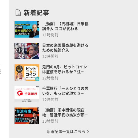
新着記事
［動画］【円相場】日米協
調介入 ココが変わる
11時間前
日本の米国債売却を避ける
ための協調介入
12時間前
本
鬼門の8月、ビットコイン
で
は底値を守れるか？注…
12時間前
』
千葉銀行「一人ひとりの思
いを、もっと実現でき…
12時間前
［動画］米中関係の現在
地：習近平氏の訪米が節…
13時間前
新着記事一覧はこちら