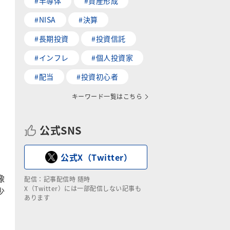
#半導体
#資産形成
#NISA
#決算
#長期投資
#投資信託
#インフレ
#個人投資家
#配当
#投資初心者
キーワード一覧はこちら
公式SNS
公式X（Twitter）
像
配信：記事配信時 随時
X（Twitter）には一部配信しない記事も
少
あります
、