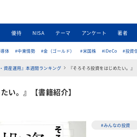
当
優待
NISA
テーマ
アンケート
著者
半導体
#中東情勢
#金（ゴールド）
#米国株
#iDeCo
#投資
・資産運用』本週間ランキング
『そろそろ投資をはじめたい。』【書籍紹介
めたい。』【書籍紹介】
#みんなの投資