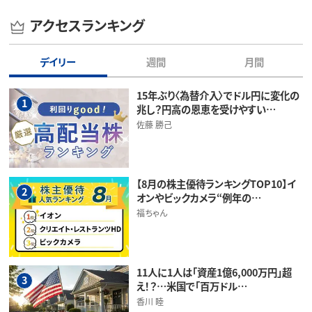
アクセスランキング
デイリー
週間
月間
15年ぶり〈為替介入〉でドル円に変化の
1
兆し？円高の恩恵を受けやすい…
佐藤 勝己
【8月の株主優待ランキングTOP10】イ
2
オンやビックカメラ“例年の…
福ちゃん
11人に1人は「資産1億6,000万円」超
3
え！？…米国で「百万ドル…
香川 睦