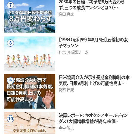
2030年の日経平均予想8万円変わら
7
ず、三つの成長エンジンとは？（…
窪田 真之
【1984（昭和59）年8月5日】五輪初の女
8
子マラソン
トウシル編集チーム
日米協調介入が示す長期金利抑制の本
9
気度、日銀9月利上げの可能性高ま…
愛宕 伸康
決算レポート：キオクシアホールディン
10
グス（大幅増収増益が続く。株価…
今中 能夫