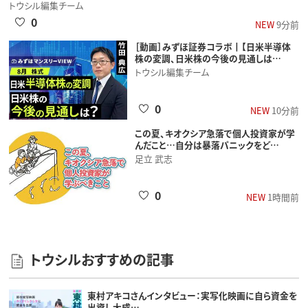
トウシル編集チーム
0
NEW
9分前
［動画］みずほ証券コラボ┃【日米半導体
株の変調、日米株の今後の見通しは…
トウシル編集チーム
0
NEW
10分前
この夏、キオクシア急落で個人投資家が学
んだこと…自分は暴落パニックをど…
足立 武志
0
NEW
1時間前
トウシルおすすめの記事
東村アキコさんインタビュー：実写化映画に自ら資金を
出資し大成…