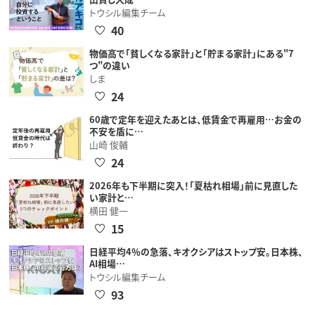
トウシル編集チーム
40
物価高で「貧しくなる家計」と「貯まる家計」にある"7
つ"の違い
しま
24
60歳で定年を迎えたあとは、低賃金で再雇用…お金の
不安を盾に…
山崎 俊輔
24
2026年も下半期に突入！「夏枯れ相場」前に見直した
い家計と…
横田 健一
15
日経平均4％の急落、キオクシアはストップ安。日本株、
AI相場…
トウシル編集チーム
93