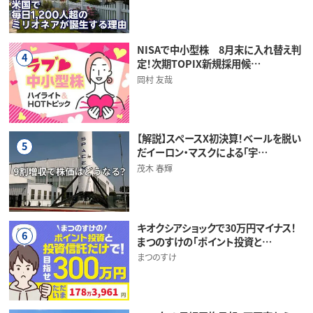
NISAで中小型株 8月末に入れ替え判
4
定！次期TOPIX新規採用候…
岡村 友哉
【解説】スペースX初決算！ベールを脱い
5
だイーロン・マスクによる「宇…
茂木 春輝
キオクシアショックで30万円マイナス！
6
まつのすけの「ポイント投資と…
まつのすけ