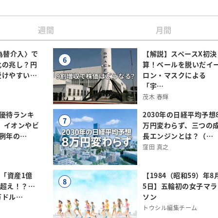
週間
月間
為替介入〉で
【解説】スペースX初決
6
化の兆し？円
算！ベールを脱いだイ
受けやすい…
ロン・マスクによる
「宇…
茂木 春輝
主優待ランキ
2030年の日経平均予想
7
0】イオンやビ
万円変わらず、三つの
例年の…
長エンジンとは？（…
窪田 真之
は「資産1億
【1984（昭和59）年8
8
円」超え！？…
5日】五輪初の女子マラ
万ドル…
ソン
トウシル編集チーム