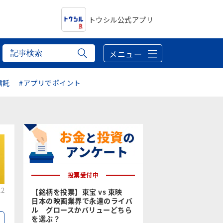
トウシル公式アプリ
メニュー
信託
#アプリでポイント
投票受付中
22
【銘柄を投票】東宝 vs 東映
日本の映画業界で永遠のライバ
ル グロースかバリューどちら
を選ぶ？