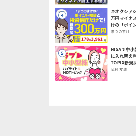
キオクシアシ
4
万円マイナ
けの「ポイ
まつのすけ
NISAで中
5
に入れ替え
TOPIX新
岡村 友哉