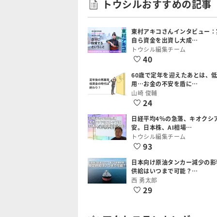
トウシルおすすめの記事
東村アキコさんインタビュー：
自ら資金を出資し大成…
トウシル編集チーム
40
60歳で定年を迎えたあとは、
用…お金の不安を盾に…
山崎 俊輔
24
日経平均4％の急落、キオクシ
安。日本株、AI相場…
トウシル編集チーム
93
日本向け原油タンカー減少の影
供給はいつまで可能？…
西 勇太郎
29