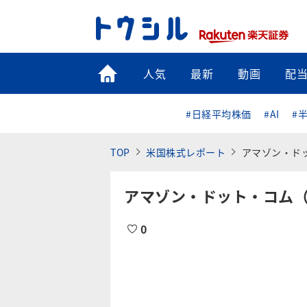
トップ
人気
最新
動画
配
#日経平均株価
#AI
#
TOP
米国株式レポート
アマゾン・ドッ
アマゾン・ドット・コム（
0