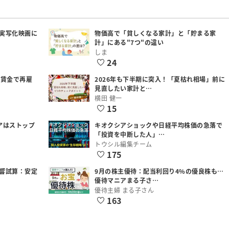
実写化映画に
物価高で「貧しくなる家計」と「貯まる家
計」にある"7つ"の違い
しま
24
低賃金で再雇
2026年も下半期に突入！「夏枯れ相場」前に
見直したい家計と…
横田 健一
15
アはストップ
キオクシアショックや日経平均株価の急落で
「投資を中断した人」…
トウシル編集チーム
175
響試算：安定
9月の株主優待：配当利回り4%の優良株も…
優待マニアまる子さ…
優待主婦 まる子さん
163