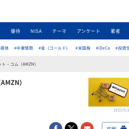
当
優待
NISA
テーマ
アンケート
著者
半導体
#中東情勢
#金（ゴールド）
#米国株
#iDeCo
#投資
ト・コム（AMZN）
AMZN）
2023/5/
facebook
twitter
メールで送る
印刷