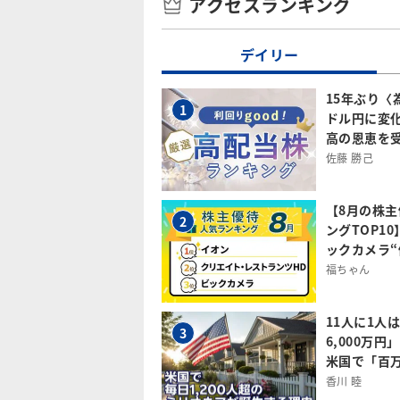
アクセスランキング
デイリー
15年ぶり〈
1
ドル円に変
高の恩恵を
佐藤 勝己
【8月の株
2
ングTOP1
ックカメラ“
福ちゃん
11人に1人
3
6,000万
米国で「百
香川 睦