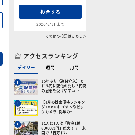
投票する
2026/8/11 まで
その他の投票はこちら＞
アクセスランキング
デイリー
週間
月間
15年ぶり〈為替介入〉で
1
ドル円に変化の兆し？円高
の恩恵を受けやすい…
【8月の株主優待ランキン
2
グTOP10】イオンやビッ
クカメラ“例年の…
11人に1人は「資産1億
3
6,000万円」超え！？…米
国で「百万ドル…