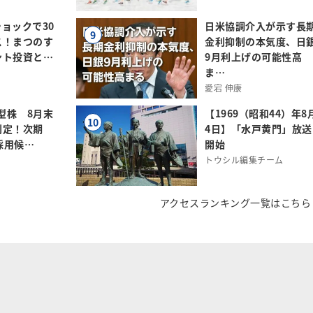
ョックで30
日米協調介入が示す長
9
ス！まつのす
金利抑制の本気度、日
ント投資と…
9月利上げの可能性高
ま…
愛宕 伸康
小型株 8月末
【1969（昭和44）年8
10
判定！次期
4日】「水戸黄門」放送
規採用候…
開始
トウシル編集チーム
アクセスランキング一覧はこちら