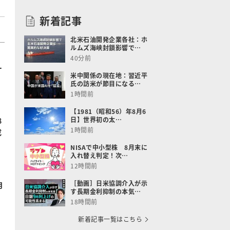
新着記事
北米石油開発企業各社：ホ
ルムズ海峡封鎖影響で…
40分前
ー
米中関係の現在地：習近平
氏の訪米が節目になる…
1時間前
【1981（昭和56）年8月6
日】世界初の太…
8
1時間前
成
NISAで中小型株 8月末に
入れ替え判定！次…
12時間前
［動画］日米協調介入が示
月
す長期金利抑制の本気…
18時間前
新着記事一覧はこちら